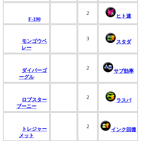
2
ヒト速
F-190
3
モンゴウベ
スタダ
レー
2
ダイバーゴ
サブ効率
ーグル
2
ロブスター
ラスパ
ブーニー
2
トレジャー
インク回復
メット