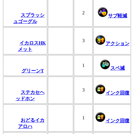
2
スプラッシ
サブ軽減
ュゴーグル
3
イカロスHK
アクション
メット
1
スペ減
グリーンT
3
ステカセヘ
インク回復
ッドホン
1
おどるイカ
インク回復
アロハ