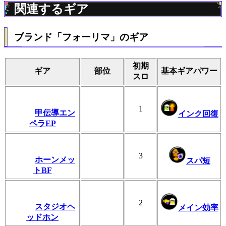
関連するギア
ブランド「フォーリマ」のギア
初期
ギア
部位
基本ギアパワー
スロ
1
甲伝導エン
インク回復
ペラEP
3
ホーンメッ
スパ短
トBF
2
スタジオヘ
メイン効率
ッドホン