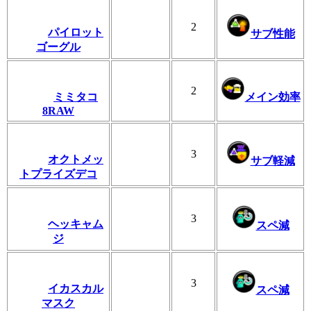
2
パイロット
サブ性能
ゴーグル
2
ミミタコ
メイン効率
8RAW
3
オクトメッ
サブ軽減
トプライズデコ
3
ヘッキャム
スペ減
ジ
3
イカスカル
スペ減
マスク