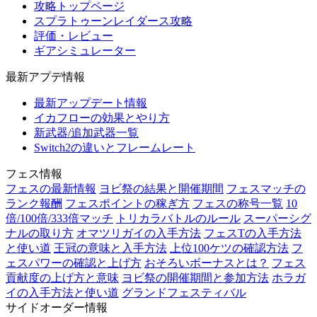
攻略トップページ
スプラトゥーンレイダース攻略
評価・レビュー
ギアシミュレーター
最新アプデ情報
最新アップデート情報
イカフローの効果とやり方
新武器/追加武器一覧
Switch2の違いとフレームレート
フェス情報
フェスの最新情報
ヨビ祭の結果と開催期間
フェスマッチの
ランク報酬
フェスポイントの稼ぎ方
フェスの称号一覧
10
倍/100倍/333倍マッチ
トリカラバトルのルール
スーパーシグ
ナルの取り方
オマツリガイの入手方法
フェスTの入手方法
と使い道
王冠の意味と入手方法
上位100ケツの確認方法
フ
ェスパワーの確認と上げ方
おそろいボーナスとは？
フェス
貢献度の上げ方と意味
ヨビ祭の開催期間と参加方法
ホラガ
イの入手方法と使い道
グランドフェスティバル
サイドオーダー情報