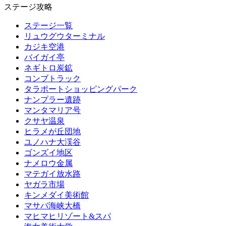
ステージ攻略
ステージ一覧
リュウグウターミナル
カジキ空港
バイガイ亭
ネギトロ炭鉱
コンブトラック
タラポートショッピングパーク
ナンプラー遺跡
マンタマリア号
クサヤ温泉
ヒラメが丘団地
ユノハナ大渓谷
ゴンズイ地区
ナメロウ金属
マテガイ放水路
ヤガラ市場
キンメダイ美術館
マサバ海峡大橋
マヒマヒリゾート&スパ