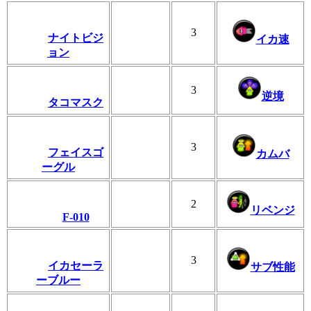
3
ナイトビジ
イカ速
ョン
3
逆境
タコマスク
3
フェイスゴ
カムバ
ーグル
2
リベンジ
F-010
3
イカセーラ
サブ性能
ーブルー