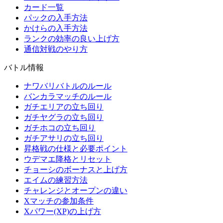
カード一覧
パックの入手方法
かけらの入手方法
ランクの効率の良い上げ方
通信対戦のやり方
バトル情報
ナワバリバトルのルール
バンカラマッチのルール
ガチエリアの立ち回り
ガチヤグラの立ち回り
ガチホコの立ち回り
ガチアサリの立ち回り
昇格戦の仕様と必要ポイント
ウデマエ降格とリセット
チョーシのボーナスと上げ方
エイムの練習方法
チャレンジとオープンの違い
Xマッチの参加条件
Xパワー(XP)の上げ方