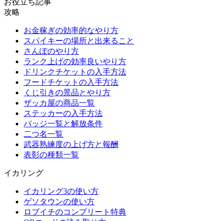
お役立ち記事
攻略
お金稼ぎの効率的なやり方
スパイキーの場所と出来ること
さんぽのやり方
ランク上げの効率良いやり方
ドリンクチケットの入手方法
フードチケットの入手方法
くじ引きの景品とやり方
ザッカ屋の商品一覧
ステッカーの入手方法
バッジ一覧と解放条件
二つ名一覧
武器熟練度の上げ方と報酬
表彰の種類一覧
イカリング
イカリング3の使い方
ゲソタウンの使い方
ロブイチのコンプリート特典