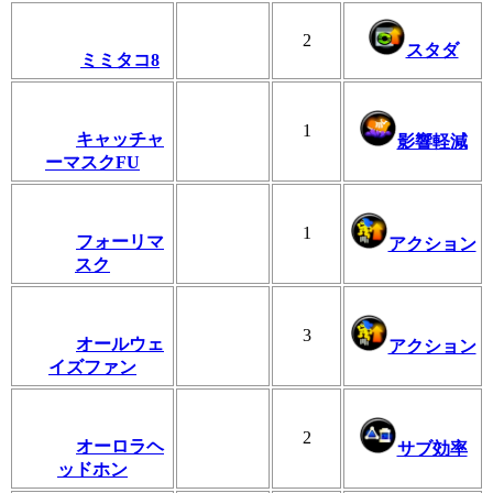
2
スタダ
ミミタコ8
1
キャッチャ
影響軽減
ーマスクFU
1
フォーリマ
アクション
スク
3
オールウェ
アクション
イズファン
2
オーロラヘ
サブ効率
ッドホン