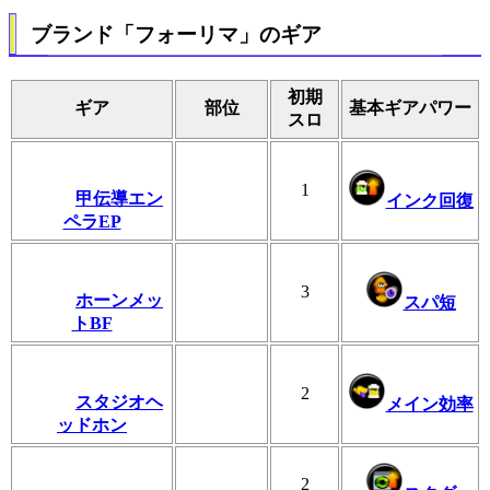
ブランド「フォーリマ」のギア
初期
ギア
部位
基本ギアパワー
スロ
1
甲伝導エン
インク回復
ペラEP
3
ホーンメッ
スパ短
トBF
2
スタジオヘ
メイン効率
ッドホン
2