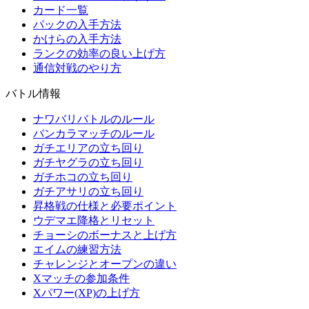
カード一覧
パックの入手方法
かけらの入手方法
ランクの効率の良い上げ方
通信対戦のやり方
バトル情報
ナワバリバトルのルール
バンカラマッチのルール
ガチエリアの立ち回り
ガチヤグラの立ち回り
ガチホコの立ち回り
ガチアサリの立ち回り
昇格戦の仕様と必要ポイント
ウデマエ降格とリセット
チョーシのボーナスと上げ方
エイムの練習方法
チャレンジとオープンの違い
Xマッチの参加条件
Xパワー(XP)の上げ方