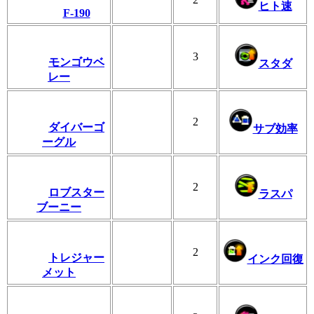
ヒト速
F-190
3
モンゴウベ
スタダ
レー
2
ダイバーゴ
サブ効率
ーグル
2
ロブスター
ラスパ
ブーニー
2
トレジャー
インク回復
メット