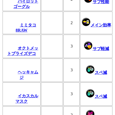
パイロット
サブ性能
ゴーグル
2
ミミタコ
メイン効率
8RAW
3
オクトメッ
サブ軽減
トプライズデコ
3
ヘッキャム
スペ減
ジ
3
イカスカル
スペ減
マスク
2