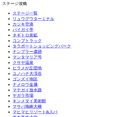
ステージ攻略
ステージ一覧
リュウグウターミナル
カジキ空港
バイガイ亭
ネギトロ炭鉱
コンブトラック
タラポートショッピングパーク
ナンプラー遺跡
マンタマリア号
クサヤ温泉
ヒラメが丘団地
ユノハナ大渓谷
ゴンズイ地区
ナメロウ金属
マテガイ放水路
ヤガラ市場
キンメダイ美術館
マサバ海峡大橋
マヒマヒリゾート&スパ