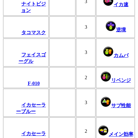
3
ナイトビジ
イカ速
ョン
3
逆境
タコマスク
3
フェイスゴ
カムバ
ーグル
2
リベンジ
F-010
3
イカセーラ
サブ性能
ーブルー
2
イカセーラ
メイン効率