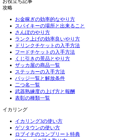
お役立ち記事
攻略
お金稼ぎの効率的なやり方
スパイキーの場所と出来ること
さんぽのやり方
ランク上げの効率良いやり方
ドリンクチケットの入手方法
フードチケットの入手方法
くじ引きの景品とやり方
ザッカ屋の商品一覧
ステッカーの入手方法
バッジ一覧と解放条件
二つ名一覧
武器熟練度の上げ方と報酬
表彰の種類一覧
イカリング
イカリング3の使い方
ゲソタウンの使い方
ロブイチのコンプリート特典