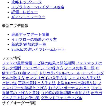
攻略トップページ
スプラトゥーンレイダース攻略
評価・レビュー
ギアシミュレーター
最新アプデ情報
最新アップデート情報
イカフローの効果とやり方
新武器/追加武器一覧
Switch2の違いとフレームレート
フェス情報
フェスの最新情報
ヨビ祭の結果と開催期間
フェスマッチの
ランク報酬
フェスポイントの稼ぎ方
フェスの称号一覧
10
倍/100倍/333倍マッチ
トリカラバトルのルール
スーパーシグ
ナルの取り方
オマツリガイの入手方法
フェスTの入手方法
と使い道
王冠の意味と入手方法
上位100ケツの確認方法
フ
ェスパワーの確認と上げ方
おそろいボーナスとは？
フェス
貢献度の上げ方と意味
ヨビ祭の開催期間と参加方法
ホラガ
イの入手方法と使い道
グランドフェスティバル
サイドオーダー情報