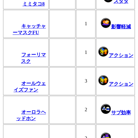
スタダ
ミミタコ8
1
キャッチャ
影響軽減
ーマスクFU
1
フォーリマ
アクション
スク
3
オールウェ
アクション
イズファン
2
オーロラヘ
サブ効率
ッドホン