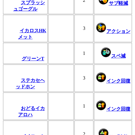
2
スプラッシ
サブ軽減
ュゴーグル
3
イカロスHK
アクション
メット
1
スペ減
グリーンT
3
ステカセヘ
インク回復
ッドホン
1
おどるイカ
インク回復
アロハ
2