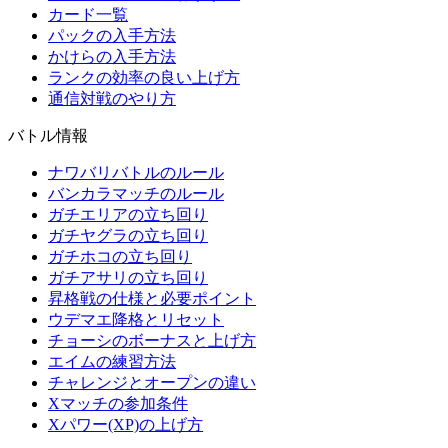
カード一覧
パックの入手方法
かけらの入手方法
ランクの効率の良い上げ方
通信対戦のやり方
バトル情報
ナワバリバトルのルール
バンカラマッチのルール
ガチエリアの立ち回り
ガチヤグラの立ち回り
ガチホコの立ち回り
ガチアサリの立ち回り
昇格戦の仕様と必要ポイント
ウデマエ降格とリセット
チョーシのボーナスと上げ方
エイムの練習方法
チャレンジとオープンの違い
Xマッチの参加条件
Xパワー(XP)の上げ方