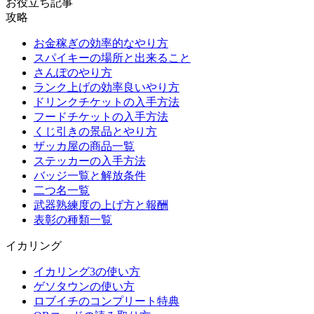
お役立ち記事
攻略
お金稼ぎの効率的なやり方
スパイキーの場所と出来ること
さんぽのやり方
ランク上げの効率良いやり方
ドリンクチケットの入手方法
フードチケットの入手方法
くじ引きの景品とやり方
ザッカ屋の商品一覧
ステッカーの入手方法
バッジ一覧と解放条件
二つ名一覧
武器熟練度の上げ方と報酬
表彰の種類一覧
イカリング
イカリング3の使い方
ゲソタウンの使い方
ロブイチのコンプリート特典