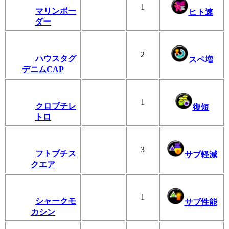
1
マリンボー
ヒト速
ダー
2
ハウスタグ
スペ増
デニムCAP
1
クロブチレ
復短
トロ
3
フトブチス
サブ軽減
クエア
1
シャークモ
サブ性能
カシン