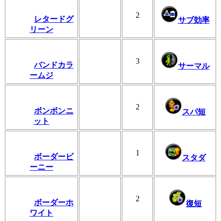
2
レタードグ
サブ効率
リーン
3
バンドカラ
サーマル
ームジ
2
ボンボンニ
スパ短
ット
1
ボーダービ
スタダ
ーニー
2
ボーダーホ
復短
ワイト