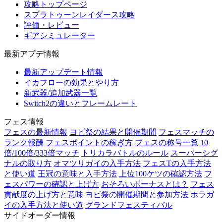
攻略トップページ
スプラトゥーンレイダース攻略
評価・レビュー
ギアシミュレーター
最新アプデ情報
最新アップデート情報
イカフローの効果とやり方
新武器/追加武器一覧
Switch2の違いとフレームレート
フェス情報
フェスの最新情報
ヨビ祭の結果と開催期間
フェスマッチの
ランク報酬
フェスポイントの稼ぎ方
フェスの称号一覧
10
倍/100倍/333倍マッチ
トリカラバトルのルール
スーパーシグ
ナルの取り方
オマツリガイの入手方法
フェスTの入手方法
と使い道
王冠の意味と入手方法
上位100ケツの確認方法
フ
ェスパワーの確認と上げ方
おそろいボーナスとは？
フェス
貢献度の上げ方と意味
ヨビ祭の開催期間と参加方法
ホラガ
イの入手方法と使い道
グランドフェスティバル
サイドオーダー情報