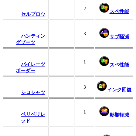
2
スペ性能
セルブロウ
3
ハンティン
サブ軽減
グブーツ
1
パイレーツ
スペ性能
ボーダー
3
インク回復
シロシャツ
1
ベリベリレ
影響軽減
ッド