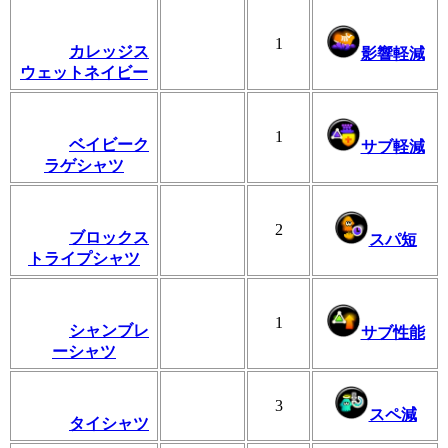
1
カレッジス
影響軽減
ウェットネイビー
1
ベイビーク
サブ軽減
ラゲシャツ
2
ブロックス
スパ短
トライプシャツ
1
シャンブレ
サブ性能
ーシャツ
3
スペ減
タイシャツ