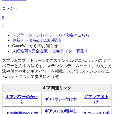
コメント
0
スプラトゥーンレイダースの攻略はこちら
更新データVer.11.2.0が配信！
GameWithからのお知らせ
未経験可&完全在宅！攻略ライター募集！
スプラ3(スプラトゥーン3)のステンシルデニムハットのギア
パワーと入手方法です。ステンシルデニムハット」の入手方
法や付きやすいギアパワーを掲載。スプラ3ステンシルデニ
ムハットについて参考にどうぞ。
ギア関連リンク
ギアパワーのかけ
ギアレア度上
ギアパワー付け方
ら
げ
ギアスロの増やし
ギア厳選のやり方
スロット3入手