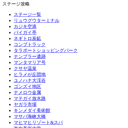
ステージ攻略
ステージ一覧
リュウグウターミナル
カジキ空港
バイガイ亭
ネギトロ炭鉱
コンブトラック
タラポートショッピングパーク
ナンプラー遺跡
マンタマリア号
クサヤ温泉
ヒラメが丘団地
ユノハナ大渓谷
ゴンズイ地区
ナメロウ金属
マテガイ放水路
ヤガラ市場
キンメダイ美術館
マサバ海峡大橋
マヒマヒリゾート&スパ