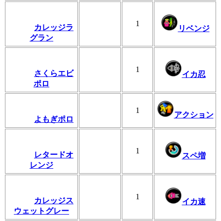
1
カレッジラ
リベンジ
グラン
1
さくらエビ
イカ忍
ポロ
1
アクション
よもぎポロ
1
レタードオ
スペ増
レンジ
1
カレッジス
イカ速
ウェットグレー