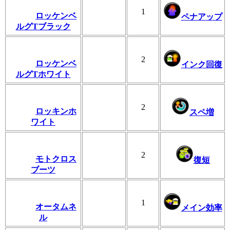
1
ロッケンベ
ペナアップ
ルグTブラック
2
ロッケンベ
インク回復
ルグTホワイト
2
ロッキンホ
スペ増
ワイト
2
モトクロス
復短
ブーツ
1
オータムネ
メイン効率
ル