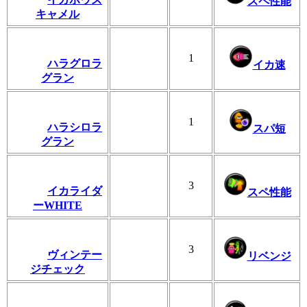
スペ性能
キャメル
1
ハラグロラ
イカ速
グラン
1
ハラシロラ
スパ短
グラン
3
イカライダ
スペ性能
ーWHITE
3
ヴィンテー
リベンジ
ジチェック