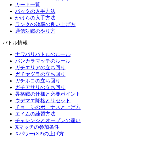
カード一覧
パックの入手方法
かけらの入手方法
ランクの効率の良い上げ方
通信対戦のやり方
バトル情報
ナワバリバトルのルール
バンカラマッチのルール
ガチエリアの立ち回り
ガチヤグラの立ち回り
ガチホコの立ち回り
ガチアサリの立ち回り
昇格戦の仕様と必要ポイント
ウデマエ降格とリセット
チョーシのボーナスと上げ方
エイムの練習方法
チャレンジとオープンの違い
Xマッチの参加条件
Xパワー(XP)の上げ方