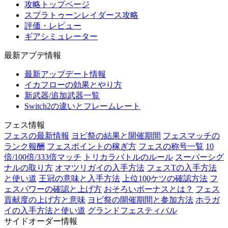
攻略トップページ
スプラトゥーンレイダース攻略
評価・レビュー
ギアシミュレーター
最新アプデ情報
最新アップデート情報
イカフローの効果とやり方
新武器/追加武器一覧
Switch2の違いとフレームレート
フェス情報
フェスの最新情報
ヨビ祭の結果と開催期間
フェスマッチの
ランク報酬
フェスポイントの稼ぎ方
フェスの称号一覧
10
倍/100倍/333倍マッチ
トリカラバトルのルール
スーパーシグ
ナルの取り方
オマツリガイの入手方法
フェスTの入手方法
と使い道
王冠の意味と入手方法
上位100ケツの確認方法
フ
ェスパワーの確認と上げ方
おそろいボーナスとは？
フェス
貢献度の上げ方と意味
ヨビ祭の開催期間と参加方法
ホラガ
イの入手方法と使い道
グランドフェスティバル
サイドオーダー情報