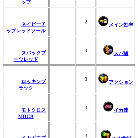
ップ
2
ネイビーチ
メイン効率
ップレッドソール
3
ヌバックブ
スパ短
ーツレッド
3
ロッキンブ
アクション
ラック
3
モトクロス
イカ速
MDCB
3
イカボウズ