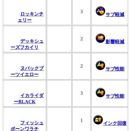
3
ロッキンチ
サブ軽減
ェリー
2
デッキシュ
影響軽減
ーズフカイリ
2
ヌバックブ
サブ性能
ーツイエロー
3
イカライダ
サブ性能
ーBLACK
1
フィッシュ
インク回復
ボーンワラチ