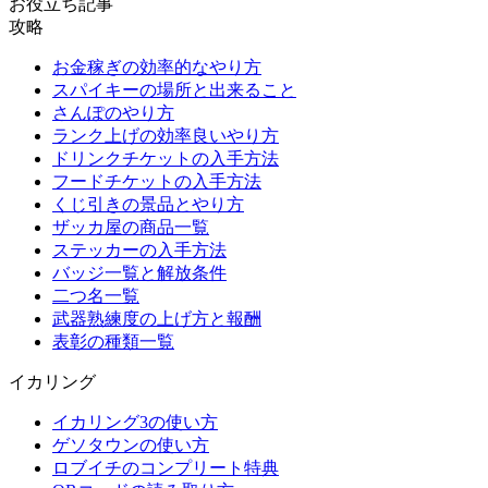
お役立ち記事
攻略
お金稼ぎの効率的なやり方
スパイキーの場所と出来ること
さんぽのやり方
ランク上げの効率良いやり方
ドリンクチケットの入手方法
フードチケットの入手方法
くじ引きの景品とやり方
ザッカ屋の商品一覧
ステッカーの入手方法
バッジ一覧と解放条件
二つ名一覧
武器熟練度の上げ方と報酬
表彰の種類一覧
イカリング
イカリング3の使い方
ゲソタウンの使い方
ロブイチのコンプリート特典