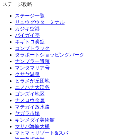
ステージ攻略
ステージ一覧
リュウグウターミナル
カジキ空港
バイガイ亭
ネギトロ炭鉱
コンブトラック
タラポートショッピングパーク
ナンプラー遺跡
マンタマリア号
クサヤ温泉
ヒラメが丘団地
ユノハナ大渓谷
ゴンズイ地区
ナメロウ金属
マテガイ放水路
ヤガラ市場
キンメダイ美術館
マサバ海峡大橋
マヒマヒリゾート&スパ