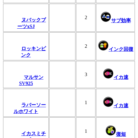
2
ヌバックブ
サブ効率
ーツxSJ
2
ロッキンピ
インク回復
ンク
3
マルサン
イカ速
SV925
1
ラバーソー
イカ速
ルホワイト
1
イカスミチ
復短