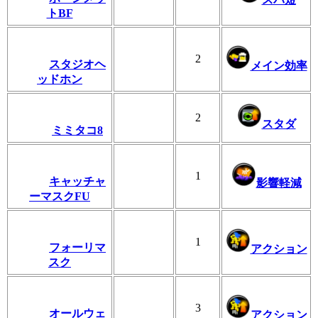
トBF
2
スタジオヘ
メイン効率
ッドホン
2
スタダ
ミミタコ8
1
キャッチャ
影響軽減
ーマスクFU
1
フォーリマ
アクション
スク
3
オールウェ
アクション