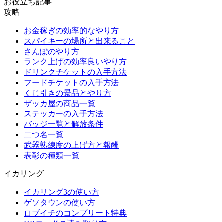
お役立ち記事
攻略
お金稼ぎの効率的なやり方
スパイキーの場所と出来ること
さんぽのやり方
ランク上げの効率良いやり方
ドリンクチケットの入手方法
フードチケットの入手方法
くじ引きの景品とやり方
ザッカ屋の商品一覧
ステッカーの入手方法
バッジ一覧と解放条件
二つ名一覧
武器熟練度の上げ方と報酬
表彰の種類一覧
イカリング
イカリング3の使い方
ゲソタウンの使い方
ロブイチのコンプリート特典