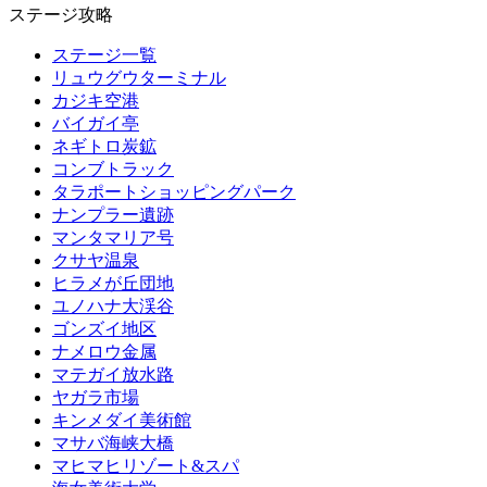
ステージ攻略
ステージ一覧
リュウグウターミナル
カジキ空港
バイガイ亭
ネギトロ炭鉱
コンブトラック
タラポートショッピングパーク
ナンプラー遺跡
マンタマリア号
クサヤ温泉
ヒラメが丘団地
ユノハナ大渓谷
ゴンズイ地区
ナメロウ金属
マテガイ放水路
ヤガラ市場
キンメダイ美術館
マサバ海峡大橋
マヒマヒリゾート&スパ