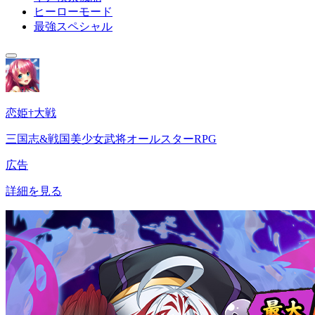
ヒーローモード
最強スペシャル
恋姫†大戦
三国志&戦国美少女武将オールスターRPG
広告
詳細を見る