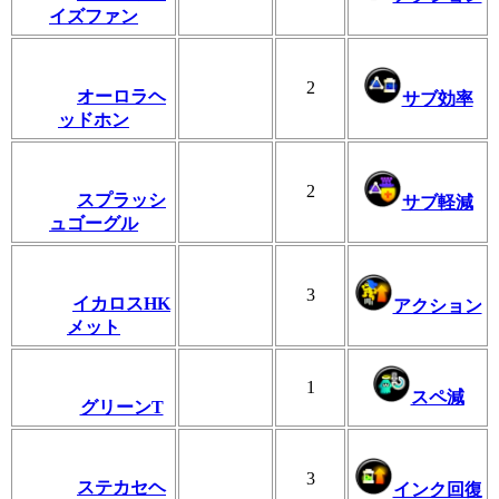
イズファン
2
オーロラヘ
サブ効率
ッドホン
2
スプラッシ
サブ軽減
ュゴーグル
3
イカロスHK
アクション
メット
1
スペ減
グリーンT
3
ステカセヘ
インク回復