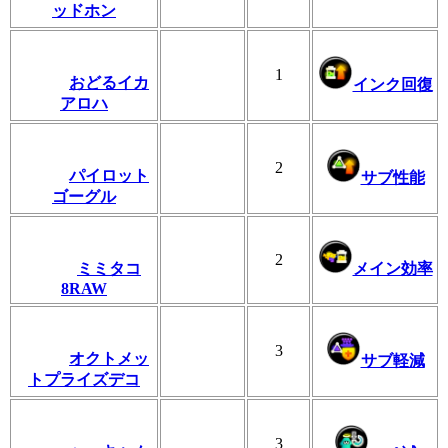
ッドホン
1
おどるイカ
インク回復
アロハ
2
パイロット
サブ性能
ゴーグル
2
ミミタコ
メイン効率
8RAW
3
オクトメッ
サブ軽減
トプライズデコ
3