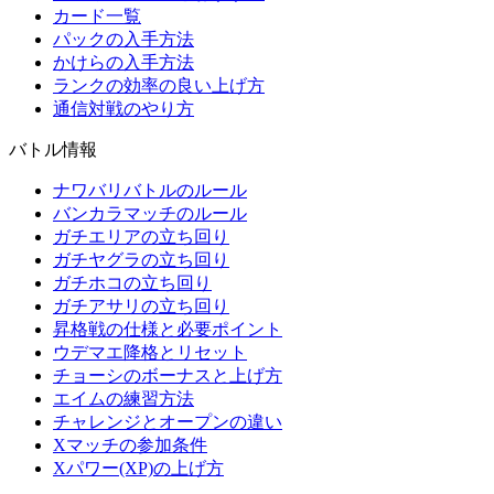
カード一覧
パックの入手方法
かけらの入手方法
ランクの効率の良い上げ方
通信対戦のやり方
バトル情報
ナワバリバトルのルール
バンカラマッチのルール
ガチエリアの立ち回り
ガチヤグラの立ち回り
ガチホコの立ち回り
ガチアサリの立ち回り
昇格戦の仕様と必要ポイント
ウデマエ降格とリセット
チョーシのボーナスと上げ方
エイムの練習方法
チャレンジとオープンの違い
Xマッチの参加条件
Xパワー(XP)の上げ方