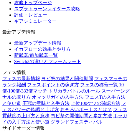
攻略トップページ
スプラトゥーンレイダース攻略
評価・レビュー
ギアシミュレーター
最新アプデ情報
最新アップデート情報
イカフローの効果とやり方
新武器/追加武器一覧
Switch2の違いとフレームレート
フェス情報
フェスの最新情報
ヨビ祭の結果と開催期間
フェスマッチの
ランク報酬
フェスポイントの稼ぎ方
フェスの称号一覧
10
倍/100倍/333倍マッチ
トリカラバトルのルール
スーパーシグ
ナルの取り方
オマツリガイの入手方法
フェスTの入手方法
と使い道
王冠の意味と入手方法
上位100ケツの確認方法
フ
ェスパワーの確認と上げ方
おそろいボーナスとは？
フェス
貢献度の上げ方と意味
ヨビ祭の開催期間と参加方法
ホラガ
イの入手方法と使い道
グランドフェスティバル
サイドオーダー情報