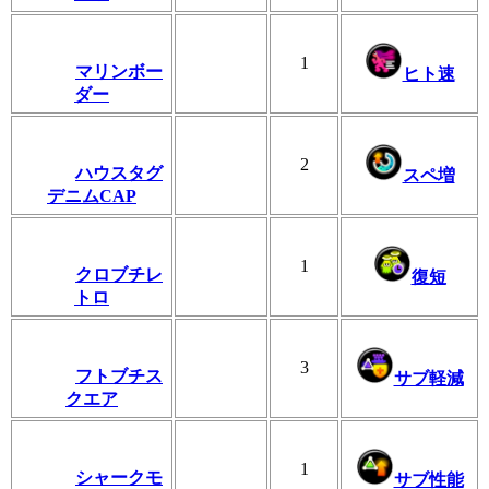
1
マリンボー
ヒト速
ダー
2
ハウスタグ
スペ増
デニムCAP
1
クロブチレ
復短
トロ
3
フトブチス
サブ軽減
クエア
1
シャークモ
サブ性能