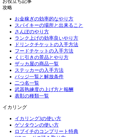
お役立ち記事
攻略
お金稼ぎの効率的なやり方
スパイキーの場所と出来ること
さんぽのやり方
ランク上げの効率良いやり方
ドリンクチケットの入手方法
フードチケットの入手方法
くじ引きの景品とやり方
ザッカ屋の商品一覧
ステッカーの入手方法
バッジ一覧と解放条件
二つ名一覧
武器熟練度の上げ方と報酬
表彰の種類一覧
イカリング
イカリング3の使い方
ゲソタウンの使い方
ロブイチのコンプリート特典