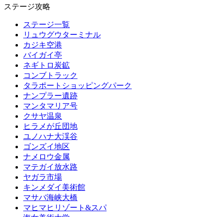
ステージ攻略
ステージ一覧
リュウグウターミナル
カジキ空港
バイガイ亭
ネギトロ炭鉱
コンブトラック
タラポートショッピングパーク
ナンプラー遺跡
マンタマリア号
クサヤ温泉
ヒラメが丘団地
ユノハナ大渓谷
ゴンズイ地区
ナメロウ金属
マテガイ放水路
ヤガラ市場
キンメダイ美術館
マサバ海峡大橋
マヒマヒリゾート&スパ