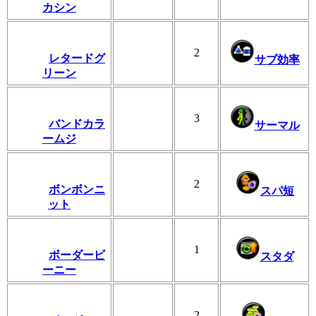
カシン
2
レタードグ
サブ効率
リーン
3
バンドカラ
サーマル
ームジ
2
ボンボンニ
スパ短
ット
1
ボーダービ
スタダ
ーニー
2