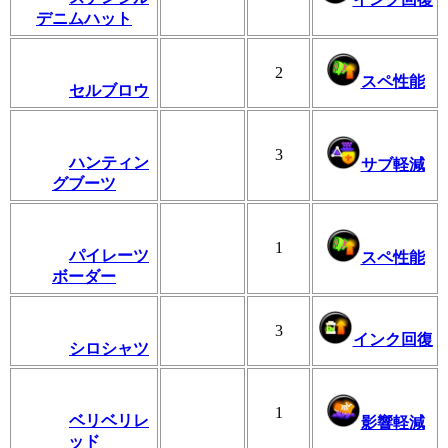
デニムハット
2
スペ性能
セルブロウ
3
ハンティン
サブ軽減
グブーツ
1
パイレーツ
スペ性能
ボーダー
3
インク回復
シロシャツ
1
ベリベリレ
影響軽減
ッド