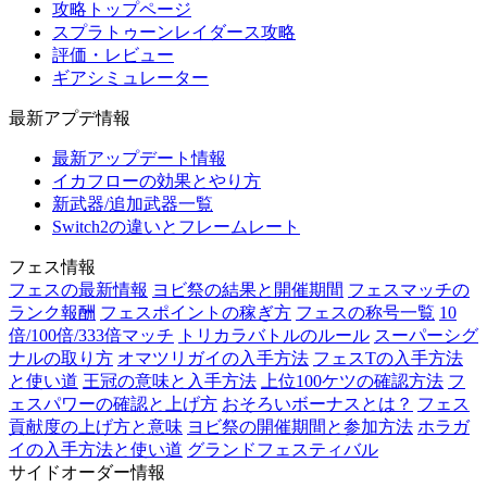
攻略トップページ
スプラトゥーンレイダース攻略
評価・レビュー
ギアシミュレーター
最新アプデ情報
最新アップデート情報
イカフローの効果とやり方
新武器/追加武器一覧
Switch2の違いとフレームレート
フェス情報
フェスの最新情報
ヨビ祭の結果と開催期間
フェスマッチの
ランク報酬
フェスポイントの稼ぎ方
フェスの称号一覧
10
倍/100倍/333倍マッチ
トリカラバトルのルール
スーパーシグ
ナルの取り方
オマツリガイの入手方法
フェスTの入手方法
と使い道
王冠の意味と入手方法
上位100ケツの確認方法
フ
ェスパワーの確認と上げ方
おそろいボーナスとは？
フェス
貢献度の上げ方と意味
ヨビ祭の開催期間と参加方法
ホラガ
イの入手方法と使い道
グランドフェスティバル
サイドオーダー情報