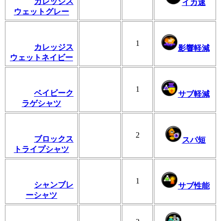
カレッジス
イカ速
ウェットグレー
1
カレッジス
影響軽減
ウェットネイビー
1
ベイビーク
サブ軽減
ラゲシャツ
2
ブロックス
スパ短
トライプシャツ
1
シャンブレ
サブ性能
ーシャツ