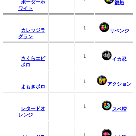
ボーダーホ
復短
ワイト
1
カレッジラ
リベンジ
グラン
1
さくらエビ
イカ忍
ポロ
1
アクション
よもぎポロ
1
レタードオ
スペ増
レンジ
1