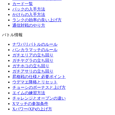
カード一覧
パックの入手方法
かけらの入手方法
ランクの効率の良い上げ方
通信対戦のやり方
バトル情報
ナワバリバトルのルール
バンカラマッチのルール
ガチエリアの立ち回り
ガチヤグラの立ち回り
ガチホコの立ち回り
ガチアサリの立ち回り
昇格戦の仕様と必要ポイント
ウデマエ降格とリセット
チョーシのボーナスと上げ方
エイムの練習方法
チャレンジとオープンの違い
Xマッチの参加条件
Xパワー(XP)の上げ方