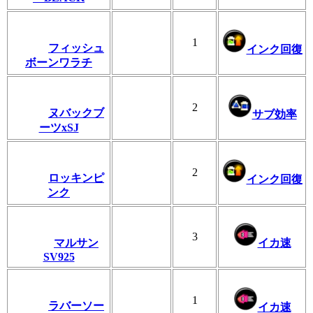
1
フィッシュ
インク回復
ボーンワラチ
2
ヌバックブ
サブ効率
ーツxSJ
2
ロッキンピ
インク回復
ンク
3
マルサン
イカ速
SV925
1
ラバーソー
イカ速