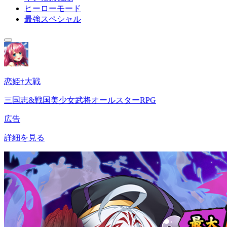
ヒーローモード
最強スペシャル
恋姫†大戦
三国志&戦国美少女武将オールスターRPG
広告
詳細を見る