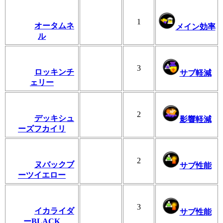
1
オータムネ
メイン効率
ル
3
ロッキンチ
サブ軽減
ェリー
2
デッキシュ
影響軽減
ーズフカイリ
2
ヌバックブ
サブ性能
ーツイエロー
3
イカライダ
サブ性能
ーBLACK