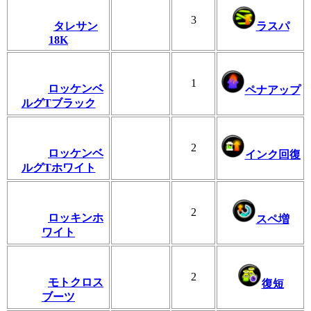
3
タレサン
ラスパ
18K
1
ロッケンベ
ペナアップ
ルグTブラック
2
ロッケンベ
インク回復
ルグTホワイト
2
ロッキンホ
スペ増
ワイト
2
モトクロス
復短
ブーツ