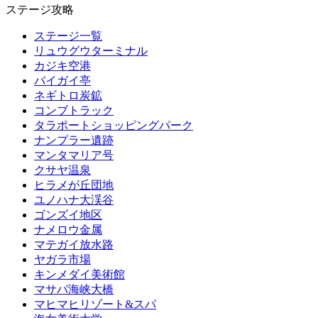
ステージ攻略
ステージ一覧
リュウグウターミナル
カジキ空港
バイガイ亭
ネギトロ炭鉱
コンブトラック
タラポートショッピングパーク
ナンプラー遺跡
マンタマリア号
クサヤ温泉
ヒラメが丘団地
ユノハナ大渓谷
ゴンズイ地区
ナメロウ金属
マテガイ放水路
ヤガラ市場
キンメダイ美術館
マサバ海峡大橋
マヒマヒリゾート&スパ