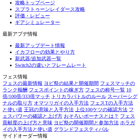
攻略トップページ
スプラトゥーンレイダース攻略
評価・レビュー
ギアシミュレーター
最新アプデ情報
最新アップデート情報
イカフローの効果とやり方
新武器/追加武器一覧
Switch2の違いとフレームレート
フェス情報
フェスの最新情報
ヨビ祭の結果と開催期間
フェスマッチの
ランク報酬
フェスポイントの稼ぎ方
フェスの称号一覧
10
倍/100倍/333倍マッチ
トリカラバトルのルール
スーパーシグ
ナルの取り方
オマツリガイの入手方法
フェスTの入手方法
と使い道
王冠の意味と入手方法
上位100ケツの確認方法
フ
ェスパワーの確認と上げ方
おそろいボーナスとは？
フェス
貢献度の上げ方と意味
ヨビ祭の開催期間と参加方法
ホラガ
イの入手方法と使い道
グランドフェスティバル
サイドオーダー情報