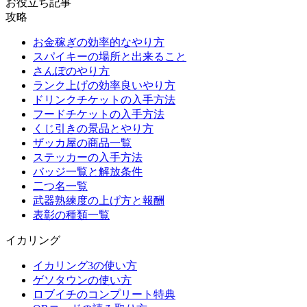
お役立ち記事
攻略
お金稼ぎの効率的なやり方
スパイキーの場所と出来ること
さんぽのやり方
ランク上げの効率良いやり方
ドリンクチケットの入手方法
フードチケットの入手方法
くじ引きの景品とやり方
ザッカ屋の商品一覧
ステッカーの入手方法
バッジ一覧と解放条件
二つ名一覧
武器熟練度の上げ方と報酬
表彰の種類一覧
イカリング
イカリング3の使い方
ゲソタウンの使い方
ロブイチのコンプリート特典