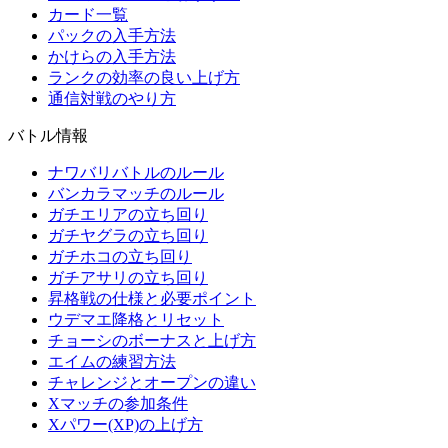
カード一覧
パックの入手方法
かけらの入手方法
ランクの効率の良い上げ方
通信対戦のやり方
バトル情報
ナワバリバトルのルール
バンカラマッチのルール
ガチエリアの立ち回り
ガチヤグラの立ち回り
ガチホコの立ち回り
ガチアサリの立ち回り
昇格戦の仕様と必要ポイント
ウデマエ降格とリセット
チョーシのボーナスと上げ方
エイムの練習方法
チャレンジとオープンの違い
Xマッチの参加条件
Xパワー(XP)の上げ方