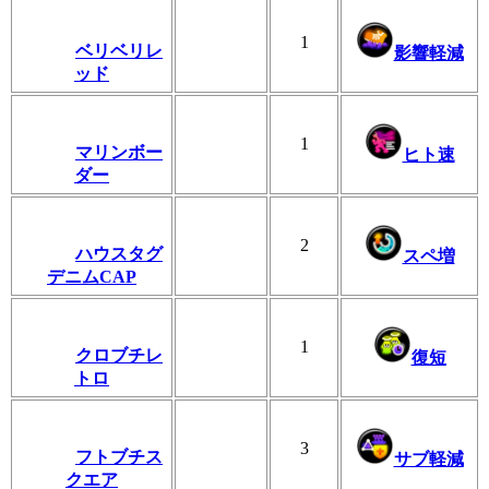
1
ベリベリレ
影響軽減
ッド
1
マリンボー
ヒト速
ダー
2
ハウスタグ
スペ増
デニムCAP
1
クロブチレ
復短
トロ
3
フトブチス
サブ軽減
クエア