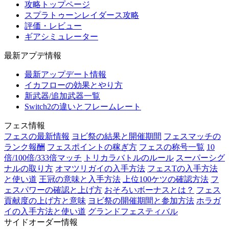
攻略トップページ
スプラトゥーンレイダース攻略
評価・レビュー
ギアシミュレーター
最新アプデ情報
最新アップデート情報
イカフローの効果とやり方
新武器/追加武器一覧
Switch2の違いとフレームレート
フェス情報
フェスの最新情報
ヨビ祭の結果と開催期間
フェスマッチの
ランク報酬
フェスポイントの稼ぎ方
フェスの称号一覧
10
倍/100倍/333倍マッチ
トリカラバトルのルール
スーパーシグ
ナルの取り方
オマツリガイの入手方法
フェスTの入手方法
と使い道
王冠の意味と入手方法
上位100ケツの確認方法
フ
ェスパワーの確認と上げ方
おそろいボーナスとは？
フェス
貢献度の上げ方と意味
ヨビ祭の開催期間と参加方法
ホラガ
イの入手方法と使い道
グランドフェスティバル
サイドオーダー情報