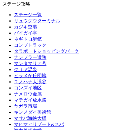
ステージ攻略
ステージ一覧
リュウグウターミナル
カジキ空港
バイガイ亭
ネギトロ炭鉱
コンブトラック
タラポートショッピングパーク
ナンプラー遺跡
マンタマリア号
クサヤ温泉
ヒラメが丘団地
ユノハナ大渓谷
ゴンズイ地区
ナメロウ金属
マテガイ放水路
ヤガラ市場
キンメダイ美術館
マサバ海峡大橋
マヒマヒリゾート&スパ