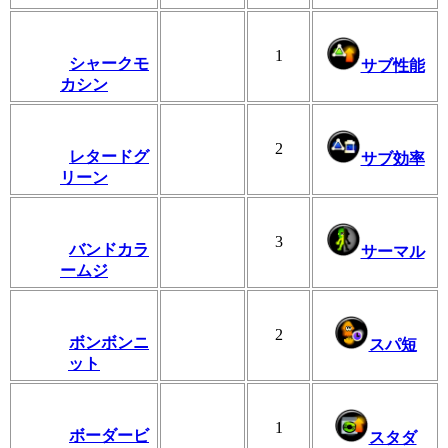
1
シャークモ
サブ性能
カシン
2
レタードグ
サブ効率
リーン
3
バンドカラ
サーマル
ームジ
2
ボンボンニ
スパ短
ット
1
ボーダービ
スタダ