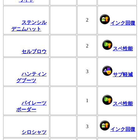
2
ステンシル
インク回復
デニムハット
2
スペ性能
セルブロウ
3
ハンティン
サブ軽減
グブーツ
1
パイレーツ
スペ性能
ボーダー
3
インク回復
シロシャツ