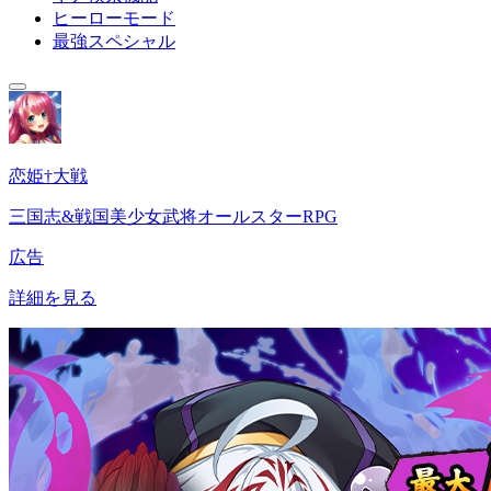
ヒーローモード
最強スペシャル
恋姫†大戦
三国志&戦国美少女武将オールスターRPG
広告
詳細を見る