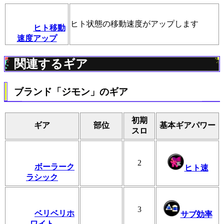
ヒト状態の移動速度がアップします
ヒト移動
速度アップ
関連するギア
ブランド「ジモン」のギア
初期
ギア
部位
基本ギアパワー
スロ
2
ボーラーク
ヒト速
ラシック
3
ベリベリホ
サブ効率
ワイト