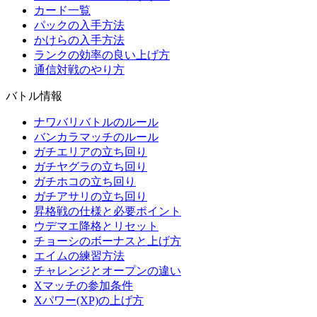
カード一覧
パックの入手方法
かけらの入手方法
ランクの効率の良い上げ方
通信対戦のやり方
バトル情報
ナワバリバトルのルール
バンカラマッチのルール
ガチエリアの立ち回り
ガチヤグラの立ち回り
ガチホコの立ち回り
ガチアサリの立ち回り
昇格戦の仕様と必要ポイント
ウデマエ降格とリセット
チョーシのボーナスと上げ方
エイムの練習方法
チャレンジとオープンの違い
Xマッチの参加条件
Xパワー(XP)の上げ方