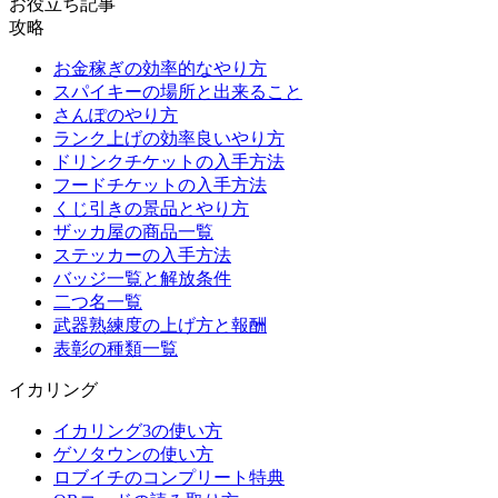
お役立ち記事
攻略
お金稼ぎの効率的なやり方
スパイキーの場所と出来ること
さんぽのやり方
ランク上げの効率良いやり方
ドリンクチケットの入手方法
フードチケットの入手方法
くじ引きの景品とやり方
ザッカ屋の商品一覧
ステッカーの入手方法
バッジ一覧と解放条件
二つ名一覧
武器熟練度の上げ方と報酬
表彰の種類一覧
イカリング
イカリング3の使い方
ゲソタウンの使い方
ロブイチのコンプリート特典