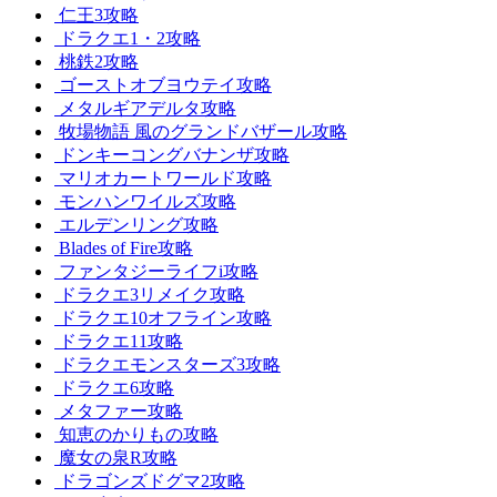
仁王3攻略
ドラクエ1・2攻略
桃鉄2攻略
ゴーストオブヨウテイ攻略
メタルギアデルタ攻略
牧場物語 風のグランドバザール攻略
ドンキーコングバナンザ攻略
マリオカートワールド攻略
モンハンワイルズ攻略
エルデンリング攻略
Blades of Fire攻略
ファンタジーライフi攻略
ドラクエ3リメイク攻略
ドラクエ10オフライン攻略
ドラクエ11攻略
ドラクエモンスターズ3攻略
ドラクエ6攻略
メタファー攻略
知恵のかりもの攻略
魔女の泉R攻略
ドラゴンズドグマ2攻略