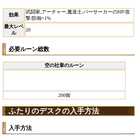
武闘家,アーチャー,魔道士,バーサーカーのHP/攻
効果
撃/防御+1%
最大レベ
20
ル
必要ルーン総数
空の社章のルーン
200
個
ふたりのデスクの入手方法
入手方法