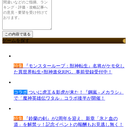
ゲームを探す
特集
『モンスターループ：獣神転生』名将がケモ化し
た異世界転生×獣神進化RPG。事前登録受付中！
コラボ
ついに虎王＆影虎が来た！『鋼嵐 - メカラシ』
で「魔神英雄伝ワタル」コラボ後半が開催！
特集
『鈴蘭の剣』が2周年を迎え、新章「氷と血の
道」を解禁ッ！記念イベントの報酬もお見逃し無く！