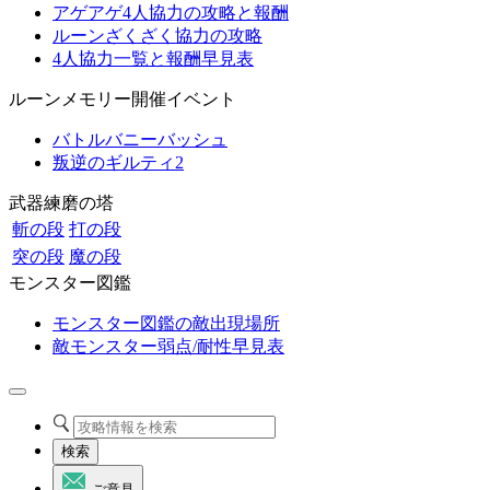
アゲアゲ4人協力の攻略と報酬
ルーンざくざく協力の攻略
4人協力一覧と報酬早見表
ルーンメモリー開催イベント
バトルバニーバッシュ
叛逆のギルティ2
武器練磨の塔
斬の段
打の段
突の段
魔の段
モンスター図鑑
モンスター図鑑の敵出現場所
敵モンスター弱点/耐性早見表
検索
ご意見