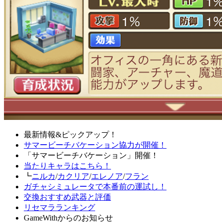
最新情報&ピックアップ！
サマービーチバケーション協力が開催！
「サマービーチバケーション」開催！
当たりキャラはこちら！
┗
ニルカ
/
カクリア
/
エレノア
/
フラン
ガチャシミュレータで本番前の運試し！
交換おすすめ武器と評価
リセマラランキング
GameWithからのお知らせ