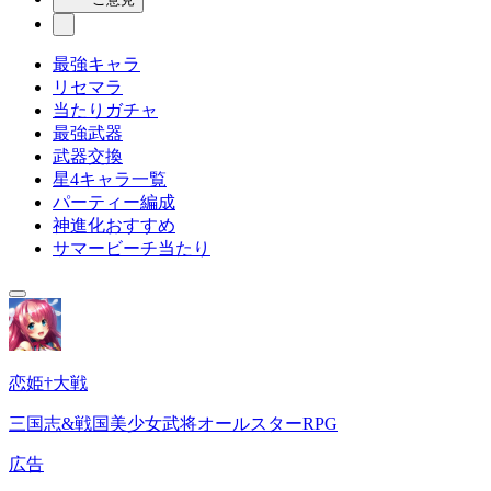
最強キャラ
リセマラ
当たりガチャ
最強武器
武器交換
星4キャラ一覧
パーティー編成
神進化おすすめ
サマービーチ当たり
恋姫†大戦
三国志&戦国美少女武将オールスターRPG
広告