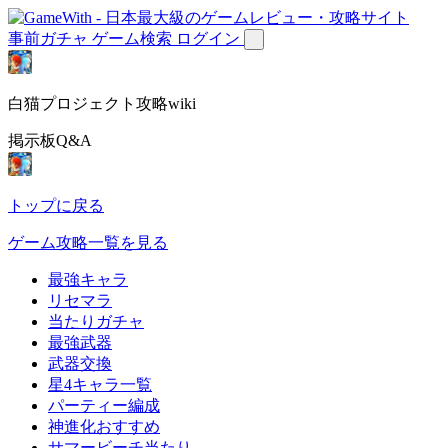
事前ガチャ
ゲーム検索
ログイン
白猫プロジェクト攻略wiki
掲示板Q&A
トップに戻る
ゲーム攻略一覧を見る
最強キャラ
リセマラ
当たりガチャ
最強武器
武器交換
星4キャラ一覧
パーティー編成
神進化おすすめ
サマービーチ当たり