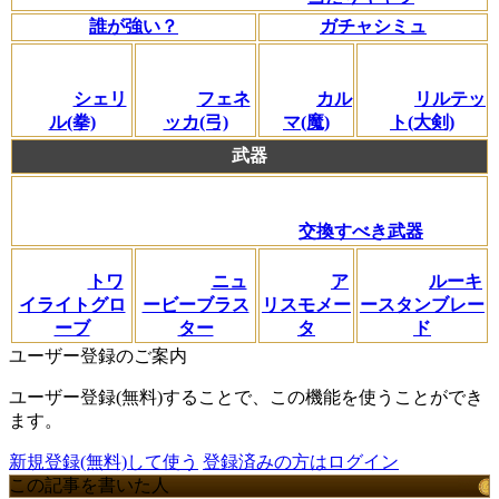
誰が強い？
ガチャシミュ
シェリ
フェネ
カル
リルテッ
ル(拳)
ッカ(弓)
マ(魔)
ト(大剣)
武器
交換すべき武器
トワ
ニュ
ア
ルーキ
イライトグロ
ービーブラス
リスモメー
ースタンブレー
ーブ
ター
タ
ド
ユーザー登録のご案内
ユーザー登録(無料)することで、この機能を使うことができ
ます。
新規登録(無料)して使う
登録済みの方はログイン
この記事を書いた人