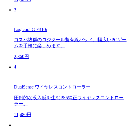
3
Logicool G F310r
コスパ抜群のロジクール製有線パッド。幅広いPCゲー
ムを手軽に楽しめます。
2,860円
4
DualSense ワイヤレスコントローラー
圧倒的な没入感を生むPS5純正ワイヤレスコントロー
ラー。
11,480円