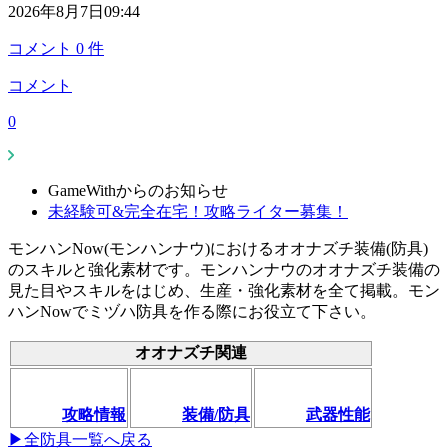
2026年8月7日09:44
コメント
0
件
コメント
0
GameWithからのお知らせ
未経験可&完全在宅！攻略ライター募集！
モンハンNow(モンハンナウ)におけるオオナズチ装備(防具)
のスキルと強化素材です。モンハンナウのオオナズチ装備の
見た目やスキルをはじめ、生産・強化素材を全て掲載。モン
ハンNowでミヅハ防具を作る際にお役立て下さい。
オオナズチ関連
攻略情報
装備/防具
武器性能
▶全防具一覧へ戻る