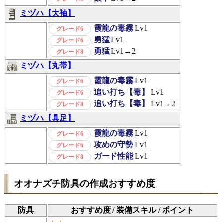
ミヅハ【大袖】
霞龍の毒霧
Lv1
グレード6
勇猛
Lv1
グレード6
勇猛
Lv1→2
グレード8
ミヅハ【丸帯】
霞龍の毒霧
Lv1
グレード6
追い打ち【毒】
Lv1
グレード6
追い打ち【毒】
Lv1→2
グレード8
ミヅハ【具足】
霞龍の毒霧
Lv1
グレード6
攻めの守勢
Lv1
グレード6
ガード性能
Lv1
グレード8
オオナズチ防具の作成おすすめ度
防具
おすすめ度 / 装備スキル / ポイント