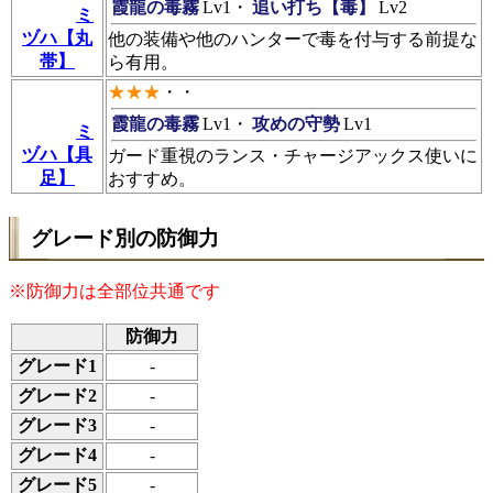
霞龍の毒霧
Lv1・
追い打ち【毒】
Lv2
ミ
ヅハ【丸
他の装備や他のハンターで毒を付与する前提な
帯】
ら有用。
★★★
・・
霞龍の毒霧
Lv1・
攻めの守勢
Lv1
ミ
ヅハ【具
ガード重視のランス・チャージアックス使いに
足】
おすすめ。
グレード別の防御力
※防御力は全部位共通です
防御力
グレード1
-
グレード2
-
グレード3
-
グレード4
-
グレード5
-