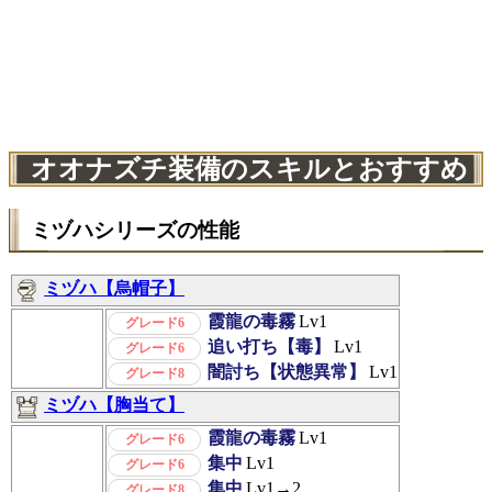
オオナズチ装備のスキルとおすすめ
ミヅハシリーズの性能
ミヅハ【烏帽子】
霞龍の毒霧
Lv1
グレード6
追い打ち【毒】
Lv1
グレード6
闇討ち【状態異常】
Lv1
グレード8
ミヅハ【胸当て】
霞龍の毒霧
Lv1
グレード6
集中
Lv1
グレード6
集中
Lv1→2
グレード8