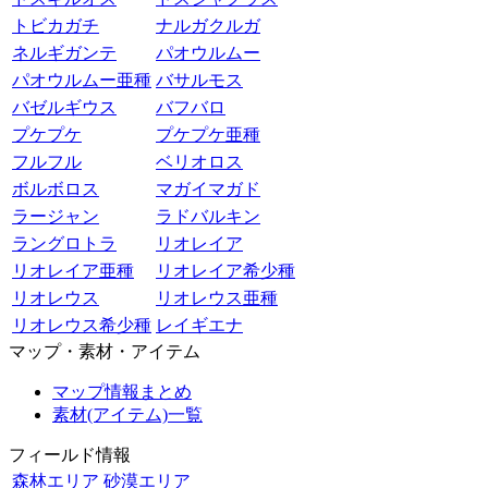
トビカガチ
ナルガクルガ
ネルギガンテ
パオウルムー
パオウルムー亜種
バサルモス
バゼルギウス
バフバロ
プケプケ
プケプケ亜種
フルフル
ベリオロス
ボルボロス
マガイマガド
ラージャン
ラドバルキン
ラングロトラ
リオレイア
リオレイア亜種
リオレイア希少種
リオレウス
リオレウス亜種
リオレウス希少種
レイギエナ
マップ・素材・アイテム
マップ情報まとめ
素材(アイテム)一覧
フィールド情報
森林エリア
砂漠エリア