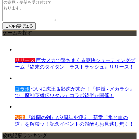
ゲームを探す
リリース
巨大メカで撃ちまくる爽快シューティングゲ
ーム『終末のタイタン：ラストラッシュ』リリース！
コラボ
ついに虎王＆影虎が来た！『鋼嵐 - メカラシ』
で「魔神英雄伝ワタル」コラボ後半が開催！
特集
『鈴蘭の剣』が2周年を迎え、新章「氷と血の
道」を解禁ッ！記念イベントの報酬もお見逃し無く！
攻略記事ランキング