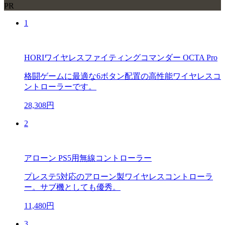
PR
1
HORIワイヤレスファイティングコマンダー OCTA Pro
格闘ゲームに最適な6ボタン配置の高性能ワイヤレスコ
ントローラーです。
28,308円
2
アローン PS5用無線コントローラー
プレステ5対応のアローン製ワイヤレスコントローラ
ー。サブ機としても優秀。
11,480円
3