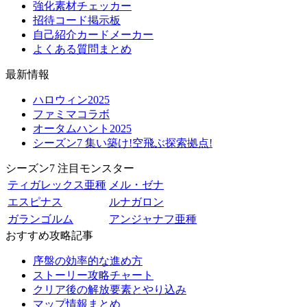
強化素材チェッカー
招待コード掲示板
自己紹介カードメーカー
よくある質問まとめ
最新情報
ハロウィン2025
ファミマコラボ
オータムハント2025
シーズン7 集い築け!空飛ぶ探索拠点!
シーズン7 注目モンスター
ティガレックス亜種
メル・ゼナ
エスピナス
ルナガロン
ガランゴルム
アンジャナフ亜種
おすすめ攻略記事
序盤の効率的な進め方
ストーリー攻略チャート
クリア後の解放要素とやり込み
マップ情報まとめ