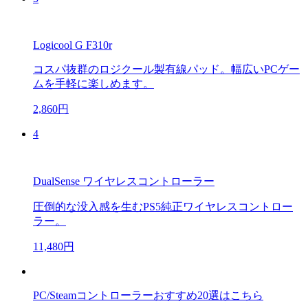
Logicool G F310r
コスパ抜群のロジクール製有線パッド。幅広いPCゲー
ムを手軽に楽しめます。
2,860円
4
DualSense ワイヤレスコントローラー
圧倒的な没入感を生むPS5純正ワイヤレスコントロー
ラー。
11,480円
PC/Steamコントローラーおすすめ20選はこちら