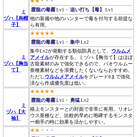
★★
・・・
霞龍の毒霧
Lv1・
追い打ち【毒】
Lv1
ミ
ヅハ【烏帽
他の装備や他のハンターで毒を付与する前提な
子】
ら有用。
★★★★★
霞龍の毒霧
Lv1・
集中
Lv2
集中Lv2が発動する類似防具として、
ウルムメ
ミ
アメイル
が存在する。ミヅハ【胸当て】はほぼ
ヅハ【胸当
古龍素材のみで強化できるので、パオウルムー
て】
亜種素材などを浪費したくないならおすすめ。
ただし
ウルムメアメイル
をグレード8まで強化
済なら作成優先度は低い。
★★★★★
霞龍の毒霧
Lv1・
勇猛
Lv2
ミ
格上モンスターとの対面で非常に有用。リオレ
ヅハ【大
ウス亜種など、比較的早めに咆哮するモンスタ
袖】
ー相手の時に効果を活かしやすい。
★★
・・・