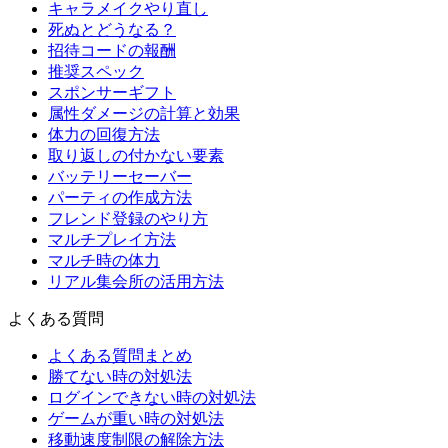
キャラメイクやり直し
死ぬとどうなる？
招待コードの報酬
推奨スペック
スポンサーギフト
属性ダメージの計算と効果
体力の回復方法
取り返しの付かない要素
バッテリーセーバー
パーティの作成方法
フレンド登録のやり方
マルチプレイ方法
マルチ時の体力
リアル集会所の活用方法
よくある質問
よくある質問まとめ
勝てない時の対処法
ログインできない時の対処法
ゲームが重い時の対処法
移動速度制限の解除方法