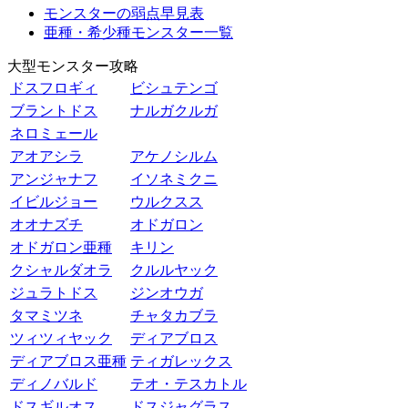
モンスターの弱点早見表
亜種・希少種モンスター一覧
大型モンスター攻略
ドスフロギィ
ビシュテンゴ
ブラントドス
ナルガクルガ
ネロミェール
アオアシラ
アケノシルム
アンジャナフ
イソネミクニ
イビルジョー
ウルクスス
オオナズチ
オドガロン
オドガロン亜種
キリン
クシャルダオラ
クルルヤック
ジュラトドス
ジンオウガ
タマミツネ
チャタカブラ
ツィツィヤック
ディアブロス
ディアブロス亜種
ティガレックス
ディノバルド
テオ・テスカトル
ドスギルオス
ドスジャグラス