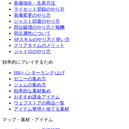
装備強化・生産方法
マイセット登録のやり方
装備変更のやり方
ジャスト回避のやり方
部位破壊のやり方と報酬
弱点属性について
SPスキルのやり方と使い方
クリアタイムのメリット
ジャイロのやり方
効率的にプレイするため
HR(ハンターランク)上げ
ゼニーの集め方
ジェムの集め方
効率的な素材集め
おすすめ課金アイテム
ウェブストアの商品一覧
アイテム整理と捨てる素材
マップ・素材・アイテム