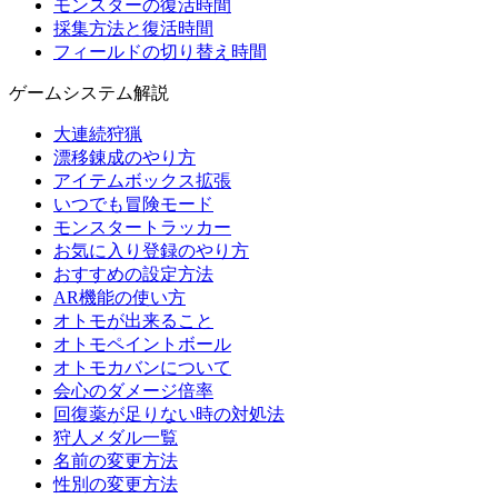
モンスターの復活時間
採集方法と復活時間
フィールドの切り替え時間
ゲームシステム解説
大連続狩猟
漂移錬成のやり方
アイテムボックス拡張
いつでも冒険モード
モンスタートラッカー
お気に入り登録のやり方
おすすめの設定方法
AR機能の使い方
オトモが出来ること
オトモペイントボール
オトモカバンについて
会心のダメージ倍率
回復薬が足りない時の対処法
狩人メダル一覧
名前の変更方法
性別の変更方法