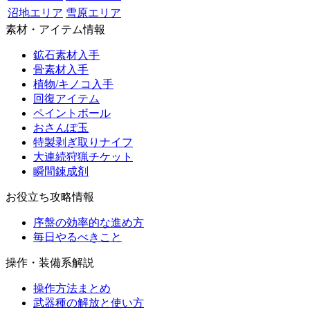
沼地エリア
雪原エリア
素材・アイテム情報
鉱石素材入手
骨素材入手
植物/キノコ入手
回復アイテム
ペイントボール
おさんぽ玉
特製剥ぎ取りナイフ
大連続狩猟チケット
瞬間錬成剤
お役立ち攻略情報
序盤の効率的な進め方
毎日やるべきこと
操作・装備系解説
操作方法まとめ
武器種の解放と使い方