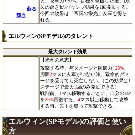
と、攻撃力+30%、目標を撃破した後、[永
久の輝き]のパッシブ効果を1回発動する。
蘇る
今回の効果は「帝国の栄光」友軍も得ら
輝き
れる。
エルウィン(SPモデル)のタレント
最大タレント効果
【光竜の意志】
攻撃する時、与ダメージと防御力
+25%
。
周囲
2
マスに友軍がいない時、致命的ダメ
ージを受けても死亡しない。(この効果は1
ステージで最大
1
回のみ発動できる)
戦闘前、
1
マス移動するごとに、自分のHP
を
20%
回復する。
4
マス以上移動して攻撃
する時、先手を取って攻撃できる。
エルウィン(SPモデル)の評価と使い
方