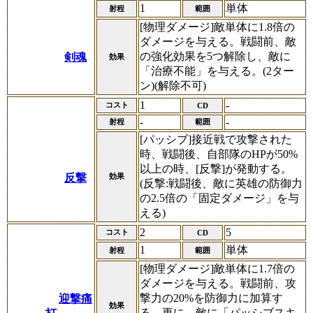
1
単体
射程
範囲
[物理ダメージ]敵単体に1.8倍の
ダメージを与える。戦闘前、敵
の強化効果を5つ解除し、敵に
剣魂
効果
「治療不能」を与える。(2ター
ン)(解除不可)
1
-
コスト
CD
-
-
射程
範囲
[パッシブ]接近戦で攻撃された
時、戦闘後、自部隊のHPが50%
以上の時、[反撃]が発動する。
反撃
効果
(反撃:戦闘後、敵に英雄の防御力
の2.5倍の「固定ダメージ」を与
える)
2
5
コスト
CD
1
単体
射程
範囲
[物理ダメージ]敵単体に1.7倍の
ダメージを与える。戦闘前、攻
撃力の20%を防御力に加算す
迎撃痛
効果
る。更に、敵に「パッシブスキ