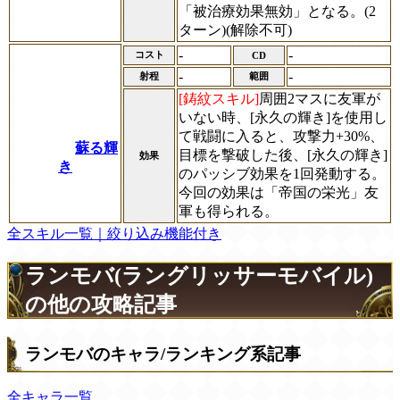
「被治療効果無効」となる。(2
ターン)(解除不可)
-
-
コスト
CD
-
-
射程
範囲
[鋳紋スキル]
周囲2マスに友軍が
いない時、[永久の輝き]を使用し
て戦闘に入ると、攻撃力+30%、
蘇る輝
目標を撃破した後、[永久の輝き]
効果
き
のパッシブ効果を1回発動する。
今回の効果は「帝国の栄光」友
軍も得られる。
全スキル一覧｜絞り込み機能付き
ランモバ(ラングリッサーモバイル)
の他の攻略記事
ランモバのキャラ/ランキング系記事
全キャラ一覧