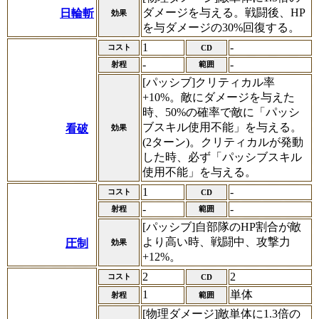
ダメージを与える。戦闘後、HP
日輪斬
効果
を与ダメージの30%回復する。
1
-
コスト
CD
-
-
射程
範囲
[パッシブ]クリティカル率
+10%。敵にダメージを与えた
時、50%の確率で敵に「パッシ
ブスキル使用不能」を与える。
看破
効果
(2ターン)。クリティカルが発動
した時、必ず「パッシブスキル
使用不能」を与える。
1
-
コスト
CD
-
-
射程
範囲
[パッシブ]自部隊のHP割合が敵
より高い時、戦闘中、攻撃力
圧制
効果
+12%。
2
2
コスト
CD
1
単体
射程
範囲
[物理ダメージ]敵単体に1.3倍の