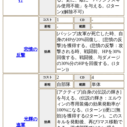
打
ル使用不能」を与える。(2ター
ン)(解除不可)
1
-
コスト
CD
-
-
射程
範囲
[パッシブ]友軍が死亡した時、自
身のHPが20%回復し、[悲憤の反
撃]を獲得する。(悲憤の反撃：攻
悲憤の
撃される時、戦闘前、HPを30%
効果
反撃
回復する。戦闘後、与ダメージ
の30%分のHPを回復する。(1タ
ーン))
2
4
コスト
CD
自部隊
単体
射程
範囲
[アクティブ]自身の[伝説の輝き]
を与える。(伝説の輝き：エルウ
ィンの専用装備の効果発動率が
100%になる。(1ターン))更に[無
効]を獲得する(2ターン)。このス
光輝の
キルを発動後、再び3マス移動で
効果
進軍