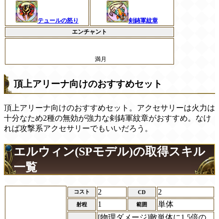
テュールの怒り
剣鋳軍紋章
エンチャント
満月
頂上アリーナ向けのおすすめセット
頂上アリーナ向けのおすすめセット。アクセサリーは火力は
十分なため2種の無効が強力な剣鋳軍紋章がおすすめ。なけ
れば攻撃系アクセサリーでもいいだろう。
エルウィン(SPモデル)の取得スキル
一覧
2
2
コスト
CD
1
単体
射程
範囲
[物理ダメージ]敵単体に1.5倍の