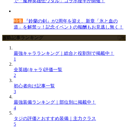
で「魔神英雄伝ワタル」コラボ後半が開催！
特集
『鈴蘭の剣』が2周年を迎え、新章「氷と血の
道」を解禁ッ！記念イベントの報酬もお見逃し無く！
攻略記事ランキング
最強キャラランキング｜総合と役割別で掲載中！
1
全英雄(キャラ)評価一覧
2
初心者向け記事一覧
3
最強装備ランキング｜部位別に掲載中！
4
タジの評価とおすすめ装備｜主力クラス
5