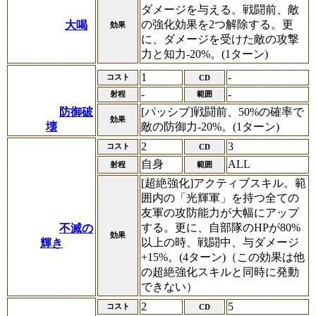
ダメージを与える。戦闘前、敵
の強化効果を2つ解除する。更
大喝
効果
に、ダメージを受けた敵の攻撃
力と知力-20%。(1ターン)
1
-
コスト
CD
-
-
射程
範囲
防御破
[パッシブ]戦闘前、50%の確率で
効果
壊
敵の防御力-20%。(1ターン)
2
3
コスト
CD
自身
ALL
射程
範囲
[超絶強化]アクティブスキル。範
囲内の「光輝軍」を持つ全ての
友軍の攻防能力が大幅にアップ
する。更に、自部隊のHPが80%
不滅の
効果
以上の時、戦闘中、与ダメージ
輝き
+15%。(4ターン)（この効果は他
の超絶強化スキルと同時に発動
できない）
2
5
コスト
CD