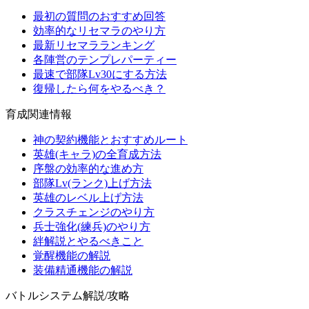
最初の質問のおすすめ回答
効率的なリセマラのやり方
最新リセマラランキング
各陣営のテンプレパーティー
最速で部隊Lv30にする方法
復帰したら何をやるべき？
育成関連情報
神の契約機能とおすすめルート
英雄(キャラ)の全育成方法
序盤の効率的な進め方
部隊Lv(ランク)上げ方法
英雄のレベル上げ方法
クラスチェンジのやり方
兵士強化(練兵)のやり方
絆解説とやるべきこと
覚醒機能の解説
装備精通機能の解説
バトルシステム解説/攻略