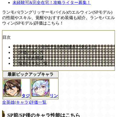
未経験可&完全在宅！攻略ライター募集！
ランモバ(ラングリッサーモバイル)のエルウィン(SPモデル)
の性能やスキル、覚醒やおすすめ装備も紹介。ランモバエル
ウィン(SPモデル)評価はこちら！
目次
エルウィン(SPモデル)の評価点とタレント
評価と使い方
おすすめ構成
取得スキル一覧
最新ピックアップキャラ
タジ
リン
全英雄(キャラ)評価一覧
SP前/SP後のキャラ性能はこちら