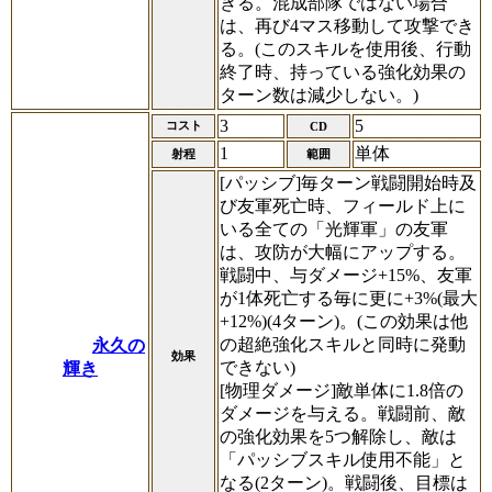
きる。混成部隊ではない場合
は、再び4マス移動して攻撃でき
る。(このスキルを使用後、行動
終了時、持っている強化効果の
ターン数は減少しない。)
3
5
コスト
CD
1
単体
射程
範囲
[パッシブ]毎ターン戦闘開始時及
び友軍死亡時、フィールド上に
いる全ての「光輝軍」の友軍
は、攻防が大幅にアップする。
戦闘中、与ダメージ+15%、友軍
が1体死亡する毎に更に+3%(最大
+12%)(4ターン)。(この効果は他
の超絶強化スキルと同時に発動
永久の
効果
できない)
輝き
[物理ダメージ]敵単体に1.8倍の
ダメージを与える。戦闘前、敵
の強化効果を5つ解除し、敵は
「パッシブスキル使用不能」と
なる(2ターン)。戦闘後、目標は