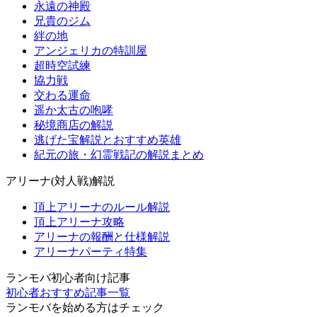
永遠の神殿
兄貴のジム
絆の地
アンジェリカの特訓屋
超時空試練
協力戦
交わる運命
遥か太古の咆哮
秘境商店の解説
逃げた宝解説とおすすめ英雄
紀元の旅・幻霊戦記の解説まとめ
アリーナ(対人戦)解説
頂上アリーナのルール解説
頂上アリーナ攻略
アリーナの報酬と仕様解説
アリーナパーティ特集
ランモバ初心者向け記事
初心者おすすめ記事一覧
ランモバを始める方はチェック