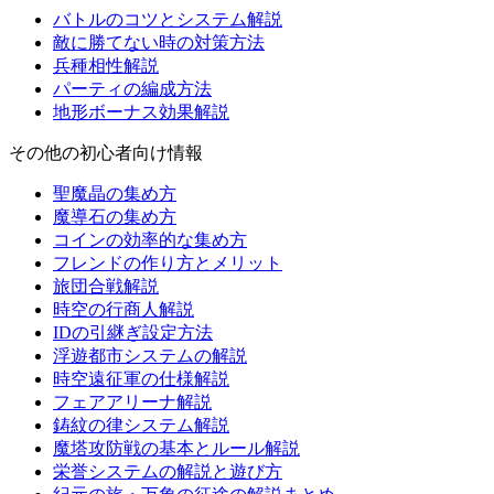
バトルのコツとシステム解説
敵に勝てない時の対策方法
兵種相性解説
パーティの編成方法
地形ボーナス効果解説
その他の初心者向け情報
聖魔晶の集め方
魔導石の集め方
コインの効率的な集め方
フレンドの作り方とメリット
旅団合戦解説
時空の行商人解説
IDの引継ぎ設定方法
浮遊都市システムの解説
時空遠征軍の仕様解説
フェアアリーナ解説
鋳紋の律システム解説
魔塔攻防戦の基本とルール解説
栄誉システムの解説と遊び方