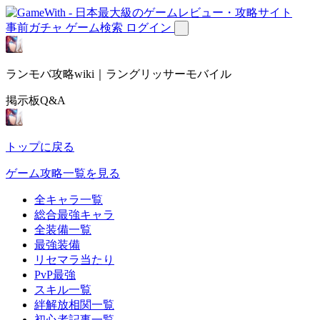
事前ガチャ
ゲーム検索
ログイン
ランモバ攻略wiki｜ラングリッサーモバイル
掲示板Q&A
トップに戻る
ゲーム攻略一覧を見る
全キャラ一覧
総合最強キャラ
全装備一覧
最強装備
リセマラ当たり
PvP最強
スキル一覧
絆解放相関一覧
初心者記事一覧