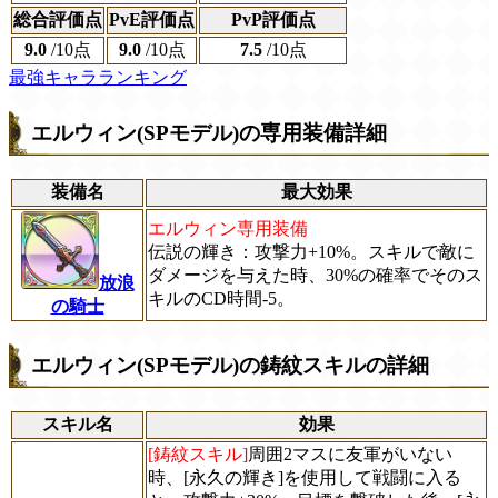
総合評価点
PvE評価点
PvP評価点
9.0
/
10点
9.0
/
10点
7.5
/
10点
最強キャラランキング
エルウィン(SPモデル)の専用装備詳細
装備名
最大効果
エルウィン専用装備
伝説の輝き：攻撃力+10%。スキルで敵に
ダメージを与えた時、30%の確率でそのス
放浪
キルのCD時間-5。
の騎士
エルウィン(SPモデル)の鋳紋スキルの詳細
スキル名
効果
[鋳紋スキル]
周囲2マスに友軍がいない
時、[永久の輝き]を使用して戦闘に入る