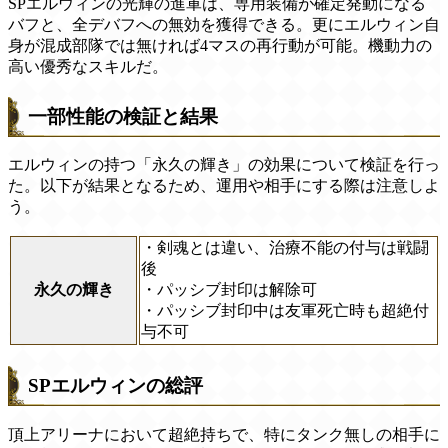
SPエルウィンの光輝の進軍は、専用装備が確定発動になる
バフと、全デバフへの無効を獲得できる。更にエルウィン自
身が混成部隊では無ければ4マスの再行動が可能。機動力の
高い優秀なスキルだ。
一部性能の検証と結果
エルウィンの持つ「永久の輝き」の効果について検証を行っ
た。以下が結果となるため、運用や相手にする際は注意しよ
う。
・剣魂とは違い、治療不能の付与は戦闘
後
永久の輝き
・パッシブ封印は解除可
・パッシブ封印中は友軍死亡時も超絶付
与不可
SPエルウィンの総評
頂上アリーナにおいて超絶持ちで、特にタンク無しの相手に