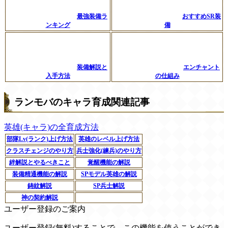
最強装備ラ
おすすめSR装
ンキング
備
装備解説と
エンチャント
入手方法
の仕組み
ランモバのキャラ育成関連記事
英雄(キャラ)の全育成方法
部隊Lv(ランク)上げ方法
英雄のレベル上げ方法
クラスチェンジのやり方
兵士強化(練兵)のやり方
絆解説とやるべきこと
覚醒機能の解説
装備精通機能の解説
SPモデル英雄の解説
鋳紋解説
SP兵士解説
神の契約解説
ユーザー登録のご案内
ユーザー登録(無料)することで、この機能を使うことができ