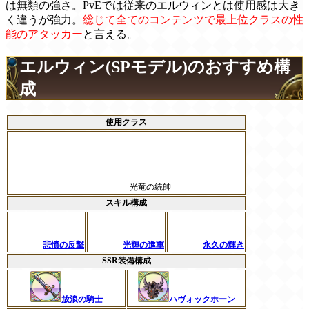
は無類の強さ。PvEでは従来のエルウィンとは使用感は大き
く違うが強力。
総じて全てのコンテンツで最上位クラスの性
能のアタッカー
と言える。
エルウィン(SPモデル)のおすすめ構
成
使用クラス
光竜の統帥
スキル構成
悲憤の反撃
光輝の進軍
永久の輝き
SSR装備構成
放浪の騎士
ハヴォックホーン