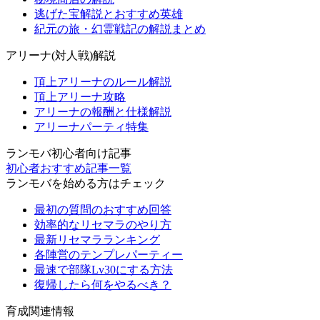
逃げた宝解説とおすすめ英雄
紀元の旅・幻霊戦記の解説まとめ
アリーナ(対人戦)解説
頂上アリーナのルール解説
頂上アリーナ攻略
アリーナの報酬と仕様解説
アリーナパーティ特集
ランモバ初心者向け記事
初心者おすすめ記事一覧
ランモバを始める方はチェック
最初の質問のおすすめ回答
効率的なリセマラのやり方
最新リセマラランキング
各陣営のテンプレパーティー
最速で部隊Lv30にする方法
復帰したら何をやるべき？
育成関連情報