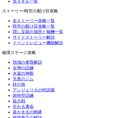
全スキル一覧
ストーリー/時空の裂け目攻略
全ストーリー攻略一覧
時空の裂け目攻略一覧
隠し宝箱の場所と報酬一覧
サイドストーリー解説
イベントレビュー機能解説
秘境ステージ攻略
領域の黄昏解説
女神の試練
永遠の神殿
兄貴のジム
絆の地
アンジェリカの特訓屋
超時空試練
協力戦
交わる運命
遥か太古の咆哮
秘境商店の解説