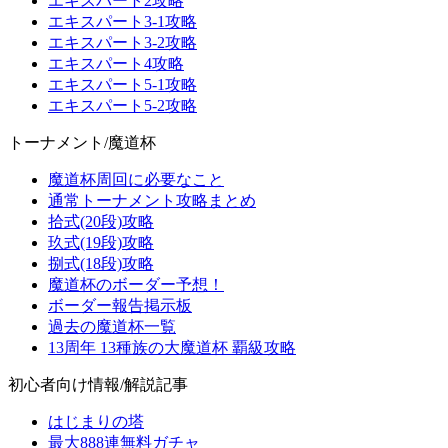
エキスパート2攻略
エキスパート3-1攻略
エキスパート3-2攻略
エキスパート4攻略
エキスパート5-1攻略
エキスパート5-2攻略
トーナメント/魔道杯
魔道杯周回に必要なこと
通常トーナメント攻略まとめ
拾式(20段)攻略
玖式(19段)攻略
捌式(18段)攻略
魔道杯のボーダー予想！
ボーダー報告掲示板
過去の魔道杯一覧
13周年 13種族の大魔道杯 覇級攻略
初心者向け情報/解説記事
はじまりの塔
最大888連無料ガチャ