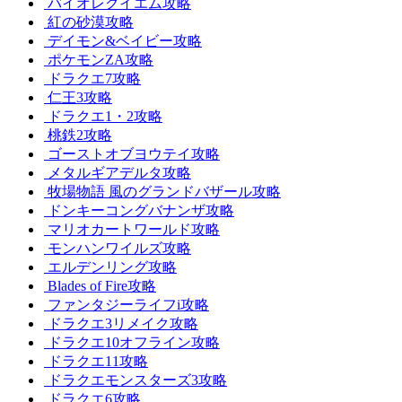
バイオレクイエム攻略
紅の砂漠攻略
デイモン&ベイビー攻略
ポケモンZA攻略
ドラクエ7攻略
仁王3攻略
ドラクエ1・2攻略
桃鉄2攻略
ゴーストオブヨウテイ攻略
メタルギアデルタ攻略
牧場物語 風のグランドバザール攻略
ドンキーコングバナンザ攻略
マリオカートワールド攻略
モンハンワイルズ攻略
エルデンリング攻略
Blades of Fire攻略
ファンタジーライフi攻略
ドラクエ3リメイク攻略
ドラクエ10オフライン攻略
ドラクエ11攻略
ドラクエモンスターズ3攻略
ドラクエ6攻略