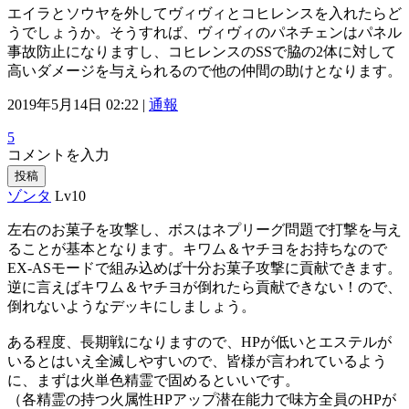
エイラとソウヤを外してヴィヴィとコヒレンスを入れたらど
うでしょうか。そうすれば、ヴィヴィのパネチェンはパネル
事故防止になりますし、コヒレンスのSSで脇の2体に対して
高いダメージを与えられるので他の仲間の助けとなります。
2019年5月14日 02:22 |
通報
5
コメントを入力
投稿
ゾンタ
Lv10
左右のお菓子を攻撃し、ボスはネプリーグ問題で打撃を与え
ることが基本となります。キワム＆ヤチヨをお持ちなので
EX-ASモードで組み込めば十分お菓子攻撃に貢献できます。
逆に言えばキワム＆ヤチヨが倒れたら貢献できない！ので、
倒れないようなデッキにしましょう。
ある程度、長期戦になりますので、HPが低いとエステルが
いるとはいえ全滅しやすいので、皆様が言われているよう
に、まずは火単色精霊で固めるといいです。
（各精霊の持つ火属性HPアップ潜在能力で味方全員のHPが