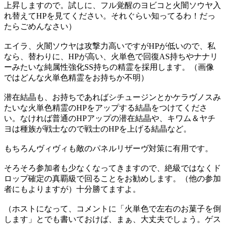
上昇しますので。試しに、フル覚醒のヨビコと火闇ソウヤ入
れ替えてHPを見てください。それぐらい知ってるわ！だっ
たらごめんなさい）
エイラ、火闇ソウヤは攻撃力高いですがHPが低いので、私
なら、替わりに、HPが高い、火単色で回復AS持ちやナナリ
ーみたいな純属性強化SS持ちの精霊を採用します。（画像
ではどんな火単色精霊をお持ちか不明）
潜在結晶も、お持ちであればシチュージンとかケラヴノスみ
たいな火単色精霊のHPをアップする結晶をつけてくださ
い。なければ普通のHPアップの潜在結晶や、キワム＆ヤチ
ヨは種族が戦士なので戦士のHPを上げる結晶など。
もちろんヴィヴィも敵のパネルリザーヴ対策に有用です。
そろそろ参加者も少なくなってきますので、絶級ではなくド
ロップ確定の真覇級で回ることをお勧めします。（他の参加
者にもよりますが）十分勝てますよ。
（ホストになって、コメントに「火単色で左右のお菓子を倒
します」とでも書いておけば、まぁ、大丈夫でしょう。ゲス