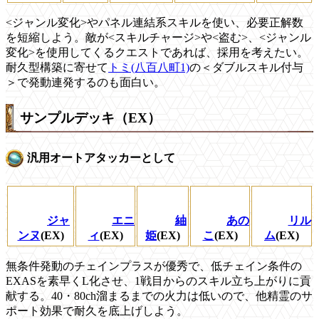
<ジャンル変化>やパネル連結系スキルを使い、必要正解数
を短縮しよう。敵が<スキルチャージ>や<盗む>、<ジャンル
変化>を使用してくるクエストであれば、採用を考えたい。
耐久型構築に寄せて
トミ(八百八町1)
の＜ダブルスキル付与
＞で発動連発するのも面白い。
サンプルデッキ（EX）
汎用オートアタッカーとして
ジャ
エニ
紬
あの
リル
ンヌ
(EX)
ィ
(EX)
姫
(EX)
こ
(EX)
ム
(EX)
無条件発動のチェインプラスが優秀で、低チェイン条件の
EXASを素早くL化させ、1戦目からのスキル立ち上がりに貢
献する。40・80ch溜まるまでの火力は低いので、他精霊のサ
ポート効果で耐久を底上げしよう。