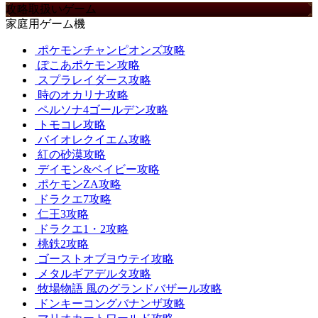
攻略取扱いゲーム
家庭用ゲーム機
ポケモンチャンピオンズ攻略
ぽこあポケモン攻略
スプラレイダース攻略
時のオカリナ攻略
ペルソナ4ゴールデン攻略
トモコレ攻略
バイオレクイエム攻略
紅の砂漠攻略
デイモン&ベイビー攻略
ポケモンZA攻略
ドラクエ7攻略
仁王3攻略
ドラクエ1・2攻略
桃鉄2攻略
ゴーストオブヨウテイ攻略
メタルギアデルタ攻略
牧場物語 風のグランドバザール攻略
ドンキーコングバナンザ攻略