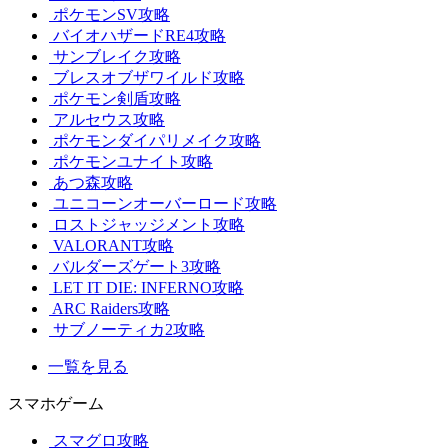
ポケモンSV攻略
バイオハザードRE4攻略
サンブレイク攻略
ブレスオブザワイルド攻略
ポケモン剣盾攻略
アルセウス攻略
ポケモンダイパリメイク攻略
ポケモンユナイト攻略
あつ森攻略
ユニコーンオーバーロード攻略
ロストジャッジメント攻略
VALORANT攻略
バルダーズゲート3攻略
LET IT DIE: INFERNO攻略
ARC Raiders攻略
サブノーティカ2攻略
一覧を見る
スマホゲーム
スマグロ攻略