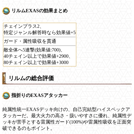
リルムEXASの効果まとめ
チェインプラス2、
特定ジャンル解答時なら効果値+5
ガード・属性吸収を貫通
敵全体へ5連撃(効果値:700)、
40チェイン以上で効果値+2900、
80チェイン以上で効果値+3000
リルムの総合評価
指折りのEXASアタッカー
純属性統一EXASデッキ向けの、自己完結型ハイスペックア
タッカーだ。最大火力の高さ・扱いやすさに優れ、純属性デ
ッキが苦手とする雷属性ガード(100%)や雷属性吸収を正面突
破できるのもポイント。