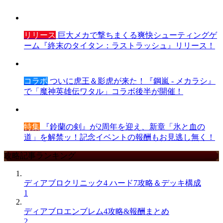
リリース
巨大メカで撃ちまくる爽快シューティングゲ
ーム『終末のタイタン：ラストラッシュ』リリース！
コラボ
ついに虎王＆影虎が来た！『鋼嵐 - メカラシ』
で「魔神英雄伝ワタル」コラボ後半が開催！
特集
『鈴蘭の剣』が2周年を迎え、新章「氷と血の
道」を解禁ッ！記念イベントの報酬もお見逃し無く！
攻略記事ランキング
ディアブロクリニック4 ハード7攻略＆デッキ構成
1
ディアブロエンブレム4攻略&報酬まとめ
2