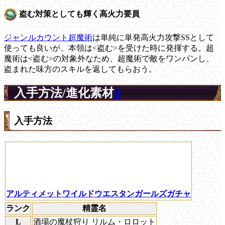
盗む対策としても輝く高火力要員
ジャンルカウント超魔術
は単純に単発高火力攻撃SSとして
使っても良いが、本領は<盗む>を受けた時に発揮する。超
魔術は<盗む>の対象外なため、超魔術で敵をワンパンし、
盗まれた味方のスキルを返してもらおう。
入手方法/進化素材
0
入手方法
アルティメットワイルドウエスタンガールズガチャ
ランク
精霊名
L
酒場の魔杖狩り リルム・ロロット