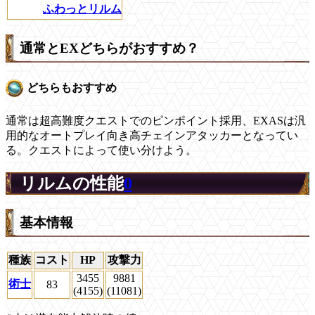
ふわっとリルム
通常とEXどちらがおすすめ？
どちらもおすすめ
通常は超高難度クエストでのピンポイント採用、EXASは汎
用的なオートプレイ向き高チェインアタッカーとなってい
る。クエストによって使い分けよう。
リルムの性能
0
基本情報
種族
コスト
HP
攻撃力
3455
9881
術士
83
(4155)
(11081)