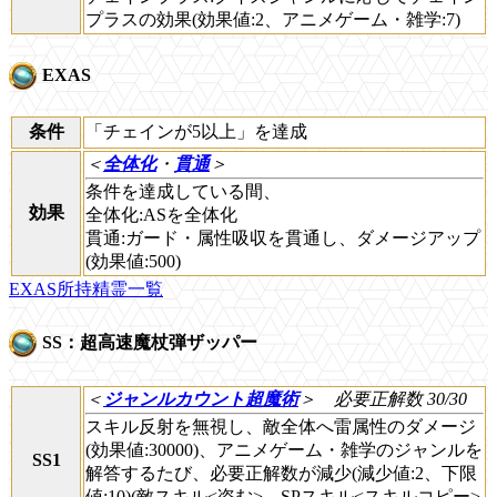
プラスの効果(効果値:2、アニメゲーム・雑学:7)
EXAS
条件
「チェインが5以上」を達成
＜
全体化
・
貫通
＞
条件を達成している間、
効果
全体化:ASを全体化
貫通:ガード・属性吸収を貫通し、ダメージアップ
(効果値:500)
EXAS所持精霊一覧
SS：超高速魔杖弾ザッパー
＜
ジャンルカウント超魔術
＞
必要正解数 30/30
スキル反射を無視し、敵全体へ雷属性のダメージ
(効果値:30000)、アニメゲーム・雑学のジャンルを
SS1
解答するたび、必要正解数が減少(減少値:2、下限
値:10)(敵スキル<盗む>、SPスキル<スキルコピー>