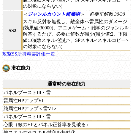
の対象にならない)
＜
ジャンルカウント超魔術
＞
必要正解数 30/30
スキル反射を無視し、敵全体へ雷属性のダメージ
(効果値:30000)、アニメゲーム・雑学のジャンルを
SS2
解答するたび、必要正解数が減少(減少値:2、下限
値:10)(敵スキル<盗む>、SPスキル<スキルコピー>
の対象にならない)
攻撃SS所持精霊評価一覧
潜在能力
通常時の潜在能力
パネルブーストIII・雷
雷属性HPアップVI
純属性HPアップ＜雷VI＞
パネルブーストIII・雷
心眼（敵のHPとパネル正答率を見破る）
敵スキルのSPスキル封印を無効化