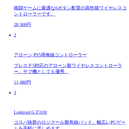
格闘ゲームに最適な6ボタン配置の高性能ワイヤレスコ
ントローラーです。
28,308円
2
アローン PS5用無線コントローラー
プレステ5対応のアローン製ワイヤレスコントローラ
ー。サブ機としても優秀。
11,480円
3
Logicool G F310r
コスパ抜群のロジクール製有線パッド。幅広いPCゲー
ムを手軽に楽しめます。