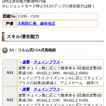
()内は潜在能力解放時の値
※レジェンドモード時とEXASアップの潜在能力は除く
図鑑No.
15290 - 15291
声優
大和田仁美、細谷佳正
スキル/潜在能力
AS：リルム式USA式発砲術
＜
連撃
・
チェインプラス
＞
連撃:チェイン数に応じて敵単体を3回連続攻撃(効
AS1
果値:100、40ch以上:3000、80ch以上:6000)
チェインプラス:クイズジャンルに応じてチェイン
プラスの効果(効果値:2、アニメゲーム・雑学:7)
＜
連撃
・
チェインプラス
＞
連撃:チェイン数に応じて敵単体を3回連続攻撃(効
AS2
果値:200、40ch以上:3100、80ch以上:6100)
チェインプラス:クイズジャンルに応じてチェイン