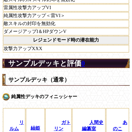
雷属性攻撃力アップVI
純属性攻撃力アップ＜雷VI＞
敵スキルの封印を無効化
ダメージアップI＆HPダウンV
レジェンドモード時の潜在能力
攻撃力アップXXX
サンプルデッキと評価
0
サンプルデッキ（通常）
純属性デッキのフィニッシャー
リ
ガト
人間史
あ
紬姫
ルム
リン
編纂室
のこ