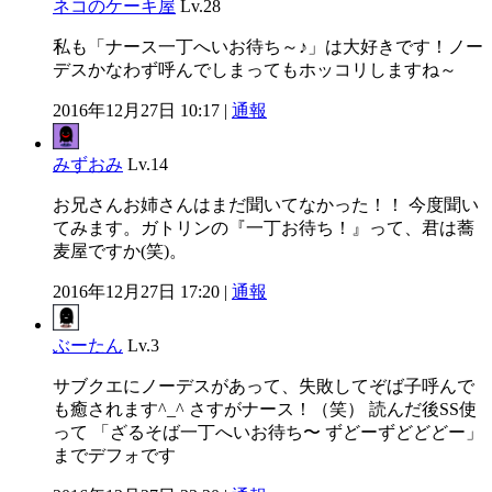
ネコのケーキ屋
Lv.28
私も「ナース一丁へいお待ち～♪」は大好きです！ノー
デスかなわず呼んでしまってもホッコリしますね～
2016年12月27日 10:17 |
通報
みずおみ
Lv.14
お兄さんお姉さんはまだ聞いてなかった！！ 今度聞い
てみます。ガトリンの『一丁お待ち！』って、君は蕎
麦屋ですか(笑)。
2016年12月27日 17:20 |
通報
ぶーたん
Lv.3
サブクエにノーデスがあって、失敗してぞば子呼んで
も癒されます^_^ さすがナース！（笑） 読んだ後SS使
って 「ざるそば一丁へいお待ち〜 ずどーずどどどー」
までデフォです