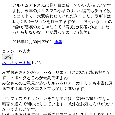
アルナムガドさんは見た目に反していい人っぽいです
よね。今年のクリスマス小話のリルム編でもチョイ役
で出て来て、大変笑わせていただきました。ラギトは
私もGPバージョンを持ってますが、『考えたな！』の
台詞が感嘆の方じゃなくて『考えた(長考だ)な！』だ
ったら切ないな、とか思ってました(苦笑)。
2016年12月30日 22:02 |
通報
コメントを入力
投稿
ネコのケーキ屋
Lv28
みずおみさんのおっしゃるトリエテリスのCVは私も好きで
す。トボケタところが最高ですよね～
みなさんのご意見が多いリルム＆ロア、ガトリンも本当に秀
逸です！単調なクエストでも楽しく進めます。
ギルフェスのミッションをこなす時は、普段CV聞いてない
精霊を選んで聞いたりしています。意外なお気に入りが見つ
かって楽しいです。
いろいろありますが、一番のお気に入りはスザクⅠのアサギ