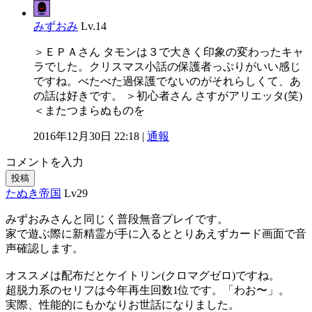
みずおみ
Lv.14
＞ＥＰＡさん タモンは３で大きく印象の変わったキャ
ラでした。クリスマス小話の保護者っぷりがいい感じ
ですね。べたべた過保護でないのがそれらしくて、あ
の話は好きです。 ＞初心者さん さすがアリエッタ(笑)
＜またつまらぬものを
2016年12月30日 22:18 |
通報
コメントを入力
投稿
たぬき帝国
Lv29
みずおみさんと同じく普段無音プレイです。
家で遊ぶ際に新精霊が手に入るととりあえずカード画面で音
声確認します。
オススメは配布だとケイトリン(クロマグゼロ)ですね。
超脱力系のセリフは今年再生回数1位です。「わお〜」。
実際、性能的にもかなりお世話になりました。