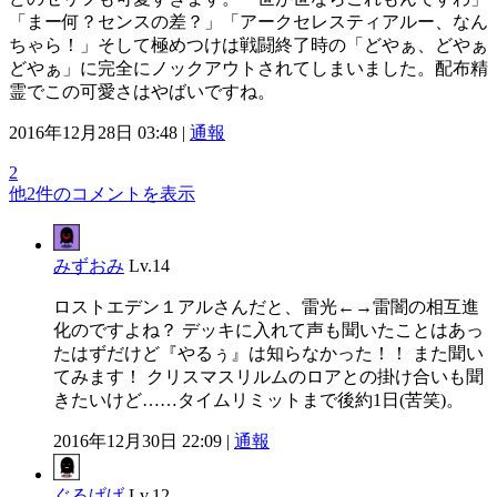
「まー何？センスの差？」「アークセレスティアルー、なん
ちゃら！」そして極めつけは戦闘終了時の「どやぁ、どやぁ
どやぁ」に完全にノックアウトされてしまいました。配布精
霊でこの可愛さはやばいですね。
2016年12月28日 03:48 |
通報
2
他2件のコメントを表示
みずおみ
Lv.14
ロストエデン１アルさんだと、雷光←→雷闇の相互進
化のですよね？ デッキに入れて声も聞いたことはあっ
たはずだけど『やるぅ』は知らなかった！！ また聞い
てみます！ クリスマスリルムのロアとの掛け合いも聞
きたいけど……タイムリミットまで後約1日(苦笑)。
2016年12月30日 22:09 |
通報
ぐるげげ
Lv.12