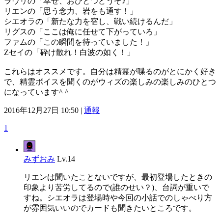
ラヴリの「幸せ、おひとつどうぞ♪」
リエンの「思う念力、岩をも通す！」
シエオラの「新たな力を宿し、戦い続けるんだ」
リグスの「ここは俺に任せて下がっていろ」
ファムの「この瞬間を待っていました！」
Zセイの「砕け散れ！白波の如く！」
これらはオススメです。自分は精霊が喋るのがとにかく好き
で、精霊ボイスを聞くのがウィズの楽しみの楽しみのひとつ
になっています^ ^
2016年12月27日 10:50 |
通報
1
みずおみ
Lv.14
リエンは聞いたことないですが、最初登場したときの
印象より苦労してるので(誰のせい？)、台詞が重いで
すね。シエオラは登場時や今回の小話でのしゃべり方
が雰囲気いいのでカードも聞きたいところです。