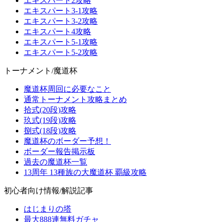
エキスパート2攻略
エキスパート3-1攻略
エキスパート3-2攻略
エキスパート4攻略
エキスパート5-1攻略
エキスパート5-2攻略
トーナメント/魔道杯
魔道杯周回に必要なこと
通常トーナメント攻略まとめ
拾式(20段)攻略
玖式(19段)攻略
捌式(18段)攻略
魔道杯のボーダー予想！
ボーダー報告掲示板
過去の魔道杯一覧
13周年 13種族の大魔道杯 覇級攻略
初心者向け情報/解説記事
はじまりの塔
最大888連無料ガチャ