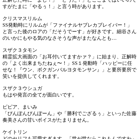
すがたまに「やるぅ！」と言う時があります。
クリスマスリルム
SS発動時にリルムが「ファイナルヤブレカブレイバー！」
と言った後のロアの「だそうでーす」が好きです。細谷さん
のいかにもやる気のなさそうな声がまたなんとも…
スザク３タモン
精霊拡大画面の「お耳付いてますかァ？」に始まり、正解時
の「よく出来まちたねぇ〜！」SS１発動時「ハッピーに任
せな！『ウン、ボクガンバルヨタモンサン』」と要所要所で
笑いを提供してくれます。
スザク３ウシュガ
もはや発言の全てが面白いです。
ピピア、まいみ
「ぴんぽんぴんぽーん」や「勝利でござるぅ」といった佐藤
奏美さんの甘いボイスがたまりません。
ケイトリン
どのセリフも可愛すぎます。「世が世ならこれもんですわ」