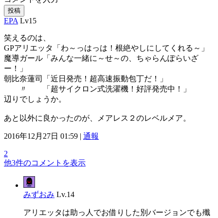
投稿
EPA
Lv15
笑えるのは、
GPアリエッタ「わ～っはっは！根絶やしにしてくれる～」
魔導ガール「みんな一緒に～せ～の、ちゃらんぽらいざ
ー！」
朝比奈蓮司「近日発売！超高速振動包丁だ！」
〃 「超サイクロン式洗濯機！好評発売中！」
辺りでしょうか。
あと以外に良かったのが、メアレス２のレベルメア。
2016年12月27日 01:59 |
通報
2
他3件のコメントを表示
みずおみ
Lv.14
アリエッタは助っ人でお借りした別バージョンでも殲