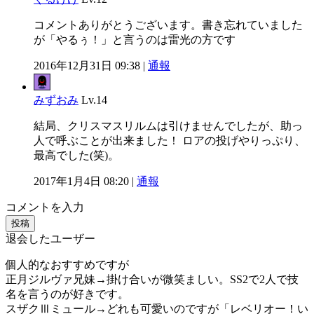
コメントありがとうございます。書き忘れていました
が「やるぅ！」と言うのは雷光の方です
2016年12月31日 09:38 |
通報
みずおみ
Lv.14
結局、クリスマスリルムは引けませんでしたが、助っ
人で呼ぶことが出来ました！ ロアの投げやりっぷり、
最高でした(笑)。
2017年1月4日 08:20 |
通報
コメントを入力
投稿
退会したユーザー
個人的なおすすめですが
正月ジルヴァ兄妹→掛け合いが微笑ましい。SS2で2人で技
名を言うのが好きです。
スザクⅢミュール→どれも可愛いのですが「レベリオー！い