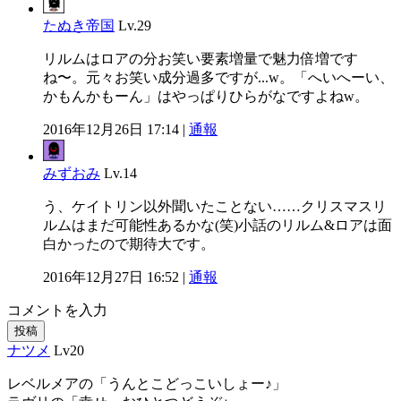
たぬき帝国
Lv.29
リルムはロアの分お笑い要素増量で魅力倍増です
ね〜。元々お笑い成分過多ですが...w。「へいへーい、
かもんかもーん」はやっぱりひらがなですよねw。
2016年12月26日 17:14 |
通報
みずおみ
Lv.14
う、ケイトリン以外聞いたことない……クリスマスリ
ルムはまだ可能性あるかな(笑)小話のリルム&ロアは面
白かったので期待大です。
2016年12月27日 16:52 |
通報
コメントを入力
投稿
ナツメ
Lv20
レベルメアの「うんとこどっこいしょー♪」