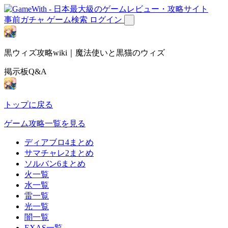
事前ガチャ
ゲーム検索
ログイン
黒ウィズ攻略wiki｜魔法使いと黒猫のウィズ
掲示板Q&A
トップに戻る
ゲーム攻略一覧を見る
ディアブロ4まとめ
サマチャレ2まとめ
ソルバン6まとめ
火一覧
水一覧
雷一覧
光一覧
闇一覧
EXAS一覧