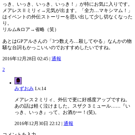
っき、いっき、いっき、いっき！」が特にお気に入りです。
メアレスⅡミリィ→元気が出ます。「全力…マキシマム！」
はイベントの外伝ストーリーを思い出して少し切なくなった
り。
リルム&ロア→省略（笑）
あとはGPアルさんの「3つ数えろ…殺してやる」なんかの物
騒な台詞もかっこいいのでおすすめしたいですね。
2016年12月28日 02:45 |
通報
2
みずおみ
Lv.14
メアレス２ミリィ、外伝で更に好感度アップですね。
あの話は軽く泣けました。スザク３ミュール……『い
っき、いっき』って、お酒かー！(笑)。
2016年12月30日 22:12 |
通報
コメントを入力