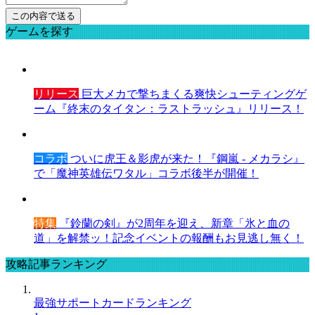
ゲームを探す
リリース
巨大メカで撃ちまくる爽快シューティングゲ
ーム『終末のタイタン：ラストラッシュ』リリース！
コラボ
ついに虎王＆影虎が来た！『鋼嵐 - メカラシ』
で「魔神英雄伝ワタル」コラボ後半が開催！
特集
『鈴蘭の剣』が2周年を迎え、新章「氷と血の
道」を解禁ッ！記念イベントの報酬もお見逃し無く！
攻略記事ランキング
最強サポートカードランキング