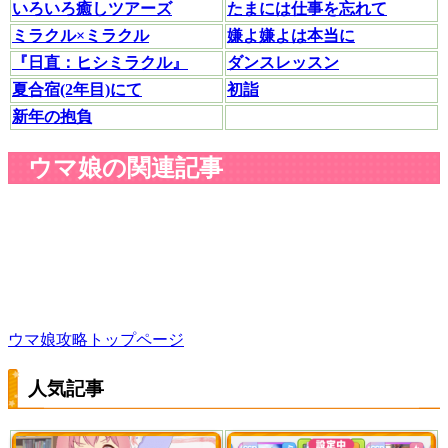
いろいろ癒しツアーズ
たまには仕事を忘れて
ミラクル×ミラクル
嫌よ嫌よは本当に
『日直：ヒシミラクル』
ダンスレッスン
夏合宿(2年目)にて
初詣
新年の抱負
ウマ娘の関連記事
ウマ娘攻略トップページ
人気記事