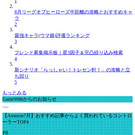
1
8月リーグオブヒーローズ中距離の攻略とおすすめキャ
ラ
2
最強キャラ(ウマ娘)評価ランキング
3
フレンド募集掲示板｜星3因子＆完凸絞り込み検索
4
新シナリオ「らっしゃい！トレセン軒！」の攻略と立
ち回り
5
もっとみる
GameWithからのお知らせ
【Amazon7月】おすすめ記事からよく買われているコントロ
ーラーTOP4
PR