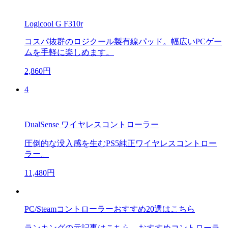
Logicool G F310r
コスパ抜群のロジクール製有線パッド。幅広いPCゲー
ムを手軽に楽しめます。
2,860円
4
DualSense ワイヤレスコントローラー
圧倒的な没入感を生むPS5純正ワイヤレスコントロー
ラー。
11,480円
PC/Steamコントローラーおすすめ20選はこちら
ランキングの元記事はこちら。おすすめコントローラ