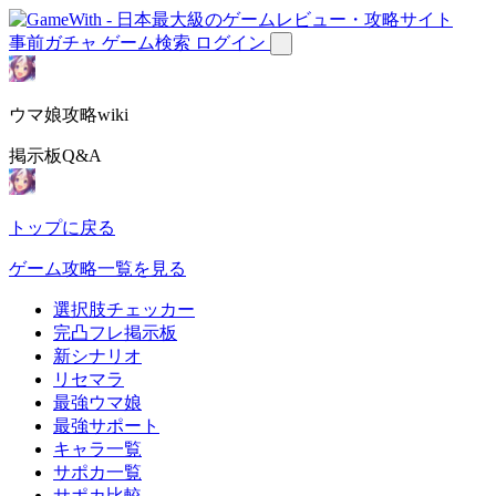
事前ガチャ
ゲーム検索
ログイン
ウマ娘攻略wiki
掲示板Q&A
トップに戻る
ゲーム攻略一覧を見る
選択肢チェッカー
完凸フレ掲示板
新シナリオ
リセマラ
最強ウマ娘
最強サポート
キャラ一覧
サポカ一覧
サポカ比較