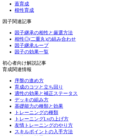
蓋育成
根性育成
因子関連記事
因子継承の相性と厳選方法
相性◎(二重丸)の組み合わせ
因子継承ループ
因子の効果一覧
初心者向け解説記事
育成関連情報
序盤の進め方
育成のコツと立ち回り
適性の効果と補正ステータス
デッキの組み方
基礎能力の種類と効果
トレーニングの種類
トレーニングLvの上げ方
友情トレーニングのやり方
スキルポイントの入手方法