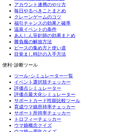
アカウント連携のやり方
毎日やるべきことまとめ
クレーンゲームのコツ
福引チャンスの効果と確率
温泉イベントの条件
あんしん笹針師の効果まとめ
勝負服の解放方法
ピースの集め方と使い道
目覚まし時計の入手方法
便利･診断ツール
ツール･シミュレーター一覧
イベント選択肢チェッカー
評価点シミュレーター
評価点最大化シミュレーター
サポートカード性能比較ツール
育成ウマ娘所持率チェッカー
サポート所持率チェッカー
トロフィーチェッカー
ウマ娘概念クイズ
ウマ娘一周年クイズ