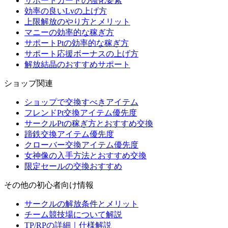
サポートカードの強化要素
効率の良いLvの上げ方
上限解放のやり方とメリット
マニーの効率的な稼ぎ方
サポートPtの効率的な稼ぎ方
サポート応援ボーナスの上げ方
解放結晶のおすすめサポート
ショップ関連
ショップで交換すべきアイテム
フレンドPt交換アイテム優先度
サークルPtの稼ぎ方とおすすめ交換
蹄鉄交換アイテム優先度
クローバー交換アイテム優先度
女神像の入手方法とおすすめ交換
限定セールの交換おすすめ
その他の初心者向け情報
サークルの解放条件とメリット
チーム競技場について解説
TP/RPの詳細｜仕様解説