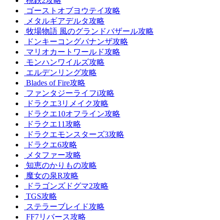
桃鉄2攻略
ゴーストオブヨウテイ攻略
メタルギアデルタ攻略
牧場物語 風のグランドバザール攻略
ドンキーコングバナンザ攻略
マリオカートワールド攻略
モンハンワイルズ攻略
エルデンリング攻略
Blades of Fire攻略
ファンタジーライフi攻略
ドラクエ3リメイク攻略
ドラクエ10オフライン攻略
ドラクエ11攻略
ドラクエモンスターズ3攻略
ドラクエ6攻略
メタファー攻略
知恵のかりもの攻略
魔女の泉R攻略
ドラゴンズドグマ2攻略
TGS攻略
ステラーブレイド攻略
FF7リバース攻略