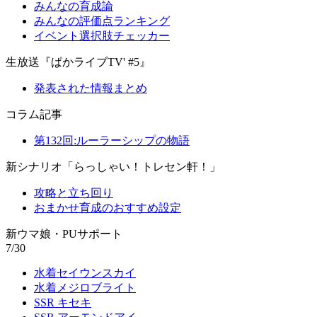
みんなの育成論
みんなの評価点ランキング
イベント選択肢チェッカー
生放送『ぱかライブTV' #5』
発表された情報まとめ
コラム記事
第132回:ルーラーシップの物語
新シナリオ「らっしゃい！トレセン軒！」
攻略と立ち回り
おまかせ育成のおすすめ設定
新ウマ娘・PUサポート
7/30
水着セイウンスカイ
水着メジロブライト
SSR キセキ