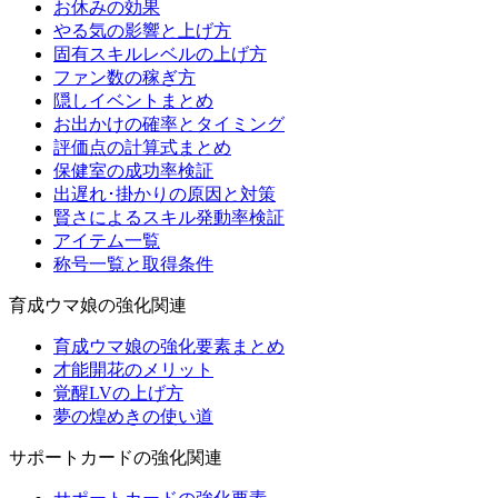
お休みの効果
やる気の影響と上げ方
固有スキルレベルの上げ方
ファン数の稼ぎ方
隠しイベントまとめ
お出かけの確率とタイミング
評価点の計算式まとめ
保健室の成功率検証
出遅れ･掛かりの原因と対策
賢さによるスキル発動率検証
アイテム一覧
称号一覧と取得条件
育成ウマ娘の強化関連
育成ウマ娘の強化要素まとめ
才能開花のメリット
覚醒LVの上げ方
夢の煌めきの使い道
サポートカードの強化関連