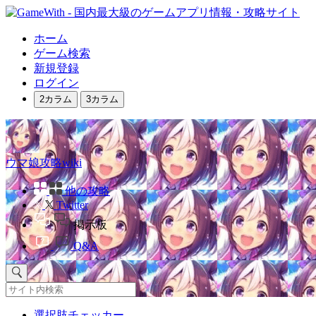
ホーム
ゲーム検索
新規登録
ログイン
2カラム
3カラム
ウマ娘攻略wiki
他の攻略
Twitter
掲示板
Q&A
選択肢チェッカー