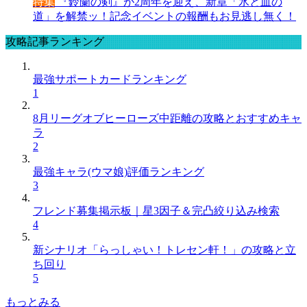
特集
『鈴蘭の剣』が2周年を迎え、新章「氷と血の
道」を解禁ッ！記念イベントの報酬もお見逃し無く！
攻略記事ランキング
最強サポートカードランキング
1
8月リーグオブヒーローズ中距離の攻略とおすすめキャ
ラ
2
最強キャラ(ウマ娘)評価ランキング
3
フレンド募集掲示板｜星3因子＆完凸絞り込み検索
4
新シナリオ「らっしゃい！トレセン軒！」の攻略と立
ち回り
5
もっとみる