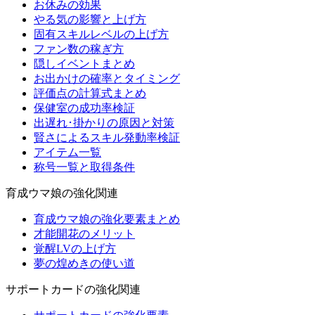
お休みの効果
やる気の影響と上げ方
固有スキルレベルの上げ方
ファン数の稼ぎ方
隠しイベントまとめ
お出かけの確率とタイミング
評価点の計算式まとめ
保健室の成功率検証
出遅れ･掛かりの原因と対策
賢さによるスキル発動率検証
アイテム一覧
称号一覧と取得条件
育成ウマ娘の強化関連
育成ウマ娘の強化要素まとめ
才能開花のメリット
覚醒LVの上げ方
夢の煌めきの使い道
サポートカードの強化関連