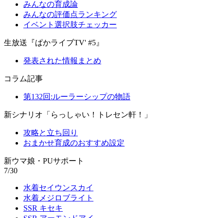
みんなの育成論
みんなの評価点ランキング
イベント選択肢チェッカー
生放送『ぱかライブTV' #5』
発表された情報まとめ
コラム記事
第132回:ルーラーシップの物語
新シナリオ「らっしゃい！トレセン軒！」
攻略と立ち回り
おまかせ育成のおすすめ設定
新ウマ娘・PUサポート
7/30
水着セイウンスカイ
水着メジロブライト
SSR キセキ