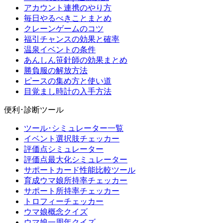
アカウント連携のやり方
毎日やるべきことまとめ
クレーンゲームのコツ
福引チャンスの効果と確率
温泉イベントの条件
あんしん笹針師の効果まとめ
勝負服の解放方法
ピースの集め方と使い道
目覚まし時計の入手方法
便利･診断ツール
ツール･シミュレーター一覧
イベント選択肢チェッカー
評価点シミュレーター
評価点最大化シミュレーター
サポートカード性能比較ツール
育成ウマ娘所持率チェッカー
サポート所持率チェッカー
トロフィーチェッカー
ウマ娘概念クイズ
ウマ娘一周年クイズ