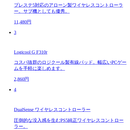
プレステ5対応のアローン製ワイヤレスコントローラ
ー。サブ機としても優秀。
11,480円
3
Logicool G F310r
コスパ抜群のロジクール製有線パッド。幅広いPCゲー
ムを手軽に楽しめます。
2,860円
4
DualSense ワイヤレスコントローラー
圧倒的な没入感を生むPS5純正ワイヤレスコントロー
ラー。