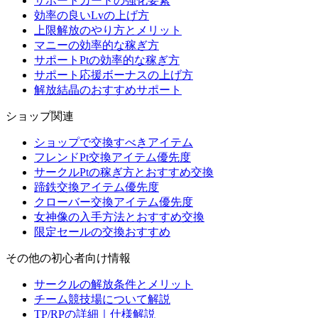
サポートカードの強化要素
効率の良いLvの上げ方
上限解放のやり方とメリット
マニーの効率的な稼ぎ方
サポートPtの効率的な稼ぎ方
サポート応援ボーナスの上げ方
解放結晶のおすすめサポート
ショップ関連
ショップで交換すべきアイテム
フレンドPt交換アイテム優先度
サークルPtの稼ぎ方とおすすめ交換
蹄鉄交換アイテム優先度
クローバー交換アイテム優先度
女神像の入手方法とおすすめ交換
限定セールの交換おすすめ
その他の初心者向け情報
サークルの解放条件とメリット
チーム競技場について解説
TP/RPの詳細｜仕様解説