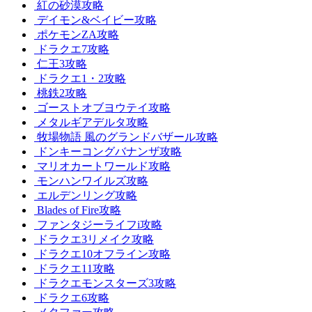
紅の砂漠攻略
デイモン&ベイビー攻略
ポケモンZA攻略
ドラクエ7攻略
仁王3攻略
ドラクエ1・2攻略
桃鉄2攻略
ゴーストオブヨウテイ攻略
メタルギアデルタ攻略
牧場物語 風のグランドバザール攻略
ドンキーコングバナンザ攻略
マリオカートワールド攻略
モンハンワイルズ攻略
エルデンリング攻略
Blades of Fire攻略
ファンタジーライフi攻略
ドラクエ3リメイク攻略
ドラクエ10オフライン攻略
ドラクエ11攻略
ドラクエモンスターズ3攻略
ドラクエ6攻略