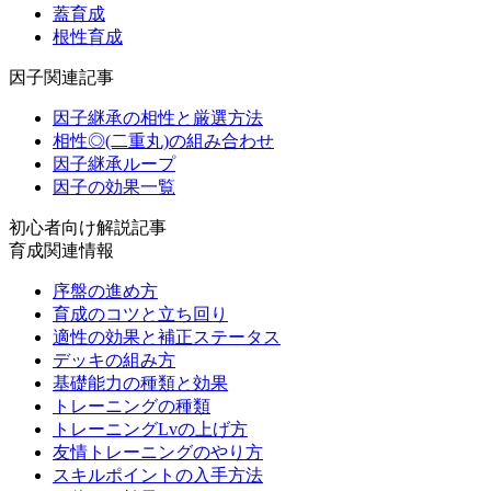
蓋育成
根性育成
因子関連記事
因子継承の相性と厳選方法
相性◎(二重丸)の組み合わせ
因子継承ループ
因子の効果一覧
初心者向け解説記事
育成関連情報
序盤の進め方
育成のコツと立ち回り
適性の効果と補正ステータス
デッキの組み方
基礎能力の種類と効果
トレーニングの種類
トレーニングLvの上げ方
友情トレーニングのやり方
スキルポイントの入手方法