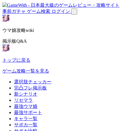
事前ガチャ
ゲーム検索
ログイン
ウマ娘攻略wiki
掲示板Q&A
トップに戻る
ゲーム攻略一覧を見る
選択肢チェッカー
完凸フレ掲示板
新シナリオ
リセマラ
最強ウマ娘
最強サポート
キャラ一覧
サポカ一覧
サポカ比較