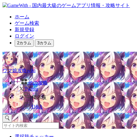
ホーム
ゲーム検索
新規登録
ログイン
2カラム
3カラム
ウマ娘攻略wiki
他の攻略
Twitter
掲示板
Q&A
選択肢チェッカー