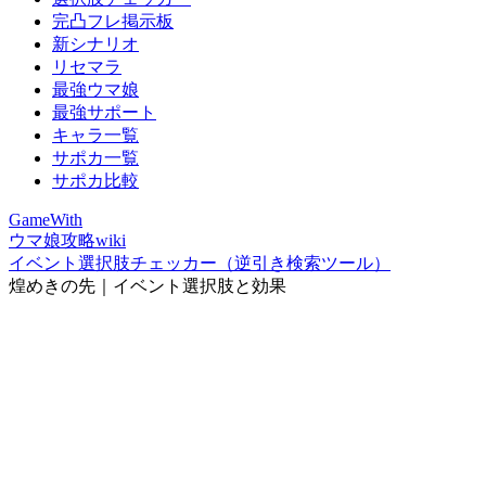
完凸フレ掲示板
新シナリオ
リセマラ
最強ウマ娘
最強サポート
キャラ一覧
サポカ一覧
サポカ比較
GameWith
ウマ娘攻略wiki
イベント選択肢チェッカー（逆引き検索ツール）
煌めきの先｜イベント選択肢と効果