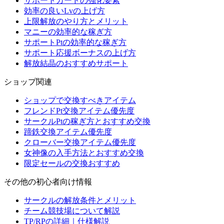
サポートカードの強化要素
効率の良いLvの上げ方
上限解放のやり方とメリット
マニーの効率的な稼ぎ方
サポートPtの効率的な稼ぎ方
サポート応援ボーナスの上げ方
解放結晶のおすすめサポート
ショップ関連
ショップで交換すべきアイテム
フレンドPt交換アイテム優先度
サークルPtの稼ぎ方とおすすめ交換
蹄鉄交換アイテム優先度
クローバー交換アイテム優先度
女神像の入手方法とおすすめ交換
限定セールの交換おすすめ
その他の初心者向け情報
サークルの解放条件とメリット
チーム競技場について解説
TP/RPの詳細｜仕様解説