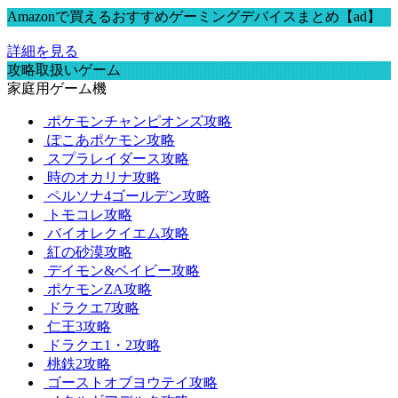
Amazonで買えるおすすめゲーミングデバイスまとめ【ad】
詳細を見る
攻略取扱いゲーム
家庭用ゲーム機
ポケモンチャンピオンズ攻略
ぽこあポケモン攻略
スプラレイダース攻略
時のオカリナ攻略
ペルソナ4ゴールデン攻略
トモコレ攻略
バイオレクイエム攻略
紅の砂漠攻略
デイモン&ベイビー攻略
ポケモンZA攻略
ドラクエ7攻略
仁王3攻略
ドラクエ1・2攻略
桃鉄2攻略
ゴーストオブヨウテイ攻略