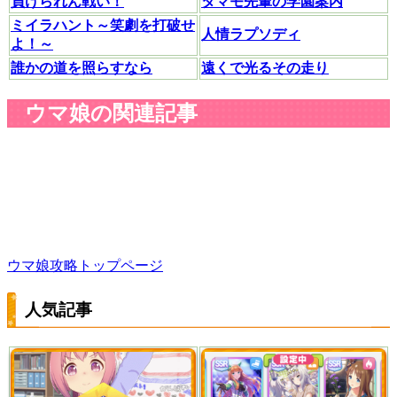
負けられん戦い！
タマモ先輩の学園案内
ミイラハント～笑劇を打破せ
人情ラプソディ
よ！～
誰かの道を照らすなら
遠くで光るその走り
ウマ娘の関連記事
ウマ娘攻略トップページ
人気記事