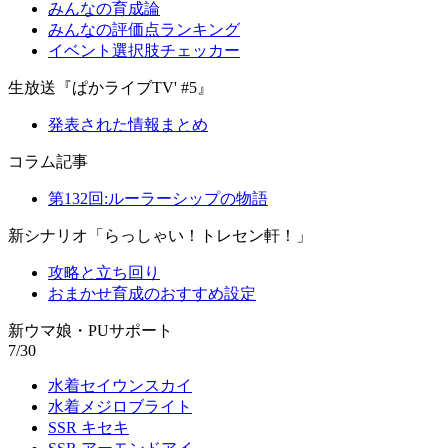
みんなの育成論
みんなの評価点ランキング
イベント選択肢チェッカー
生放送『ぱかライブTV' #5』
発表された情報まとめ
コラム記事
第132回:ルーラーシップの物語
新シナリオ「らっしゃい！トレセン軒！」
攻略と立ち回り
おまかせ育成のおすすめ設定
新ウマ娘・PUサポート
7/30
水着セイウンスカイ
水着メジロブライト
SSR キセキ