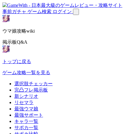
事前ガチャ
ゲーム検索
ログイン
ウマ娘攻略wiki
掲示板Q&A
トップに戻る
ゲーム攻略一覧を見る
選択肢チェッカー
完凸フレ掲示板
新シナリオ
リセマラ
最強ウマ娘
最強サポート
キャラ一覧
サポカ一覧
サポカ比較