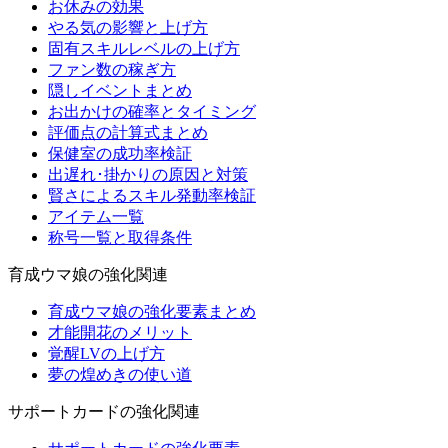
お休みの効果
やる気の影響と上げ方
固有スキルレベルの上げ方
ファン数の稼ぎ方
隠しイベントまとめ
お出かけの確率とタイミング
評価点の計算式まとめ
保健室の成功率検証
出遅れ･掛かりの原因と対策
賢さによるスキル発動率検証
アイテム一覧
称号一覧と取得条件
育成ウマ娘の強化関連
育成ウマ娘の強化要素まとめ
才能開花のメリット
覚醒LVの上げ方
夢の煌めきの使い道
サポートカードの強化関連