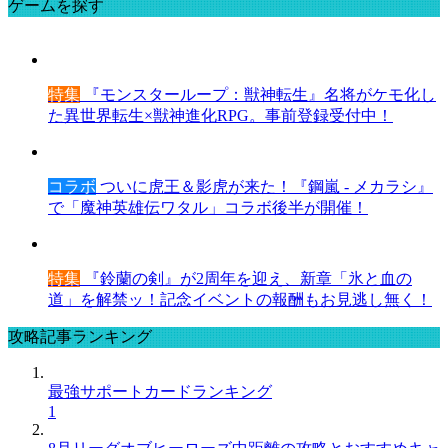
ゲームを探す
特集
『モンスターループ：獣神転生』名将がケモ化し
た異世界転生×獣神進化RPG。事前登録受付中！
コラボ
ついに虎王＆影虎が来た！『鋼嵐 - メカラシ』
で「魔神英雄伝ワタル」コラボ後半が開催！
特集
『鈴蘭の剣』が2周年を迎え、新章「氷と血の
道」を解禁ッ！記念イベントの報酬もお見逃し無く！
攻略記事ランキング
最強サポートカードランキング
1