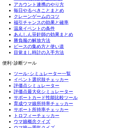
アカウント連携のやり方
毎日やるべきことまとめ
クレーンゲームのコツ
福引チャンスの効果と確率
温泉イベントの条件
あんしん笹針師の効果まとめ
勝負服の解放方法
ピースの集め方と使い道
目覚まし時計の入手方法
便利･診断ツール
ツール･シミュレーター一覧
イベント選択肢チェッカー
評価点シミュレーター
評価点最大化シミュレーター
サポートカード性能比較ツール
育成ウマ娘所持率チェッカー
サポート所持率チェッカー
トロフィーチェッカー
ウマ娘概念クイズ
ウマ娘一周年クイズ