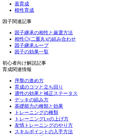
蓋育成
根性育成
因子関連記事
因子継承の相性と厳選方法
相性◎(二重丸)の組み合わせ
因子継承ループ
因子の効果一覧
初心者向け解説記事
育成関連情報
序盤の進め方
育成のコツと立ち回り
適性の効果と補正ステータス
デッキの組み方
基礎能力の種類と効果
トレーニングの種類
トレーニングLvの上げ方
友情トレーニングのやり方
スキルポイントの入手方法