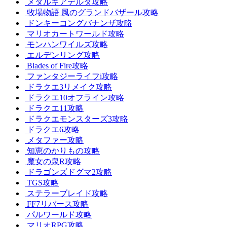
メタルギアデルタ攻略
牧場物語 風のグランドバザール攻略
ドンキーコングバナンザ攻略
マリオカートワールド攻略
モンハンワイルズ攻略
エルデンリング攻略
Blades of Fire攻略
ファンタジーライフi攻略
ドラクエ3リメイク攻略
ドラクエ10オフライン攻略
ドラクエ11攻略
ドラクエモンスターズ3攻略
ドラクエ6攻略
メタファー攻略
知恵のかりもの攻略
魔女の泉R攻略
ドラゴンズドグマ2攻略
TGS攻略
ステラーブレイド攻略
FF7リバース攻略
パルワールド攻略
マリオRPG攻略