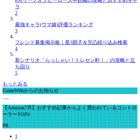
8月リーグオブヒーローズ中距離の攻略とおすすめキャ
ラ
2
最強キャラ(ウマ娘)評価ランキング
3
フレンド募集掲示板｜星3因子＆完凸絞り込み検索
4
新シナリオ「らっしゃい！トレセン軒！」の攻略と立
ち回り
5
もっとみる
GameWithからのお知らせ
【Amazon7月】おすすめ記事からよく買われているコントロ
ーラーTOP4
PR
1