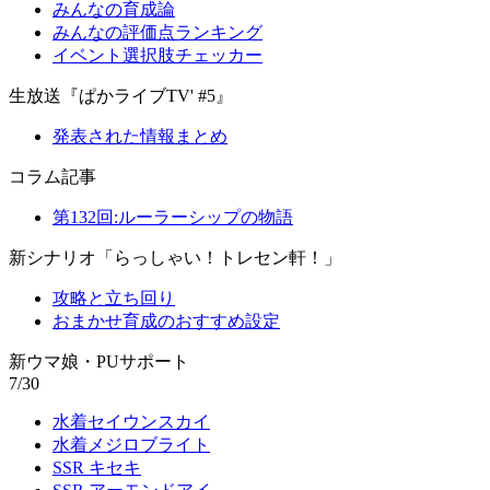
みんなの育成論
みんなの評価点ランキング
イベント選択肢チェッカー
生放送『ぱかライブTV' #5』
発表された情報まとめ
コラム記事
第132回:ルーラーシップの物語
新シナリオ「らっしゃい！トレセン軒！」
攻略と立ち回り
おまかせ育成のおすすめ設定
新ウマ娘・PUサポート
7/30
水着セイウンスカイ
水着メジロブライト
SSR キセキ