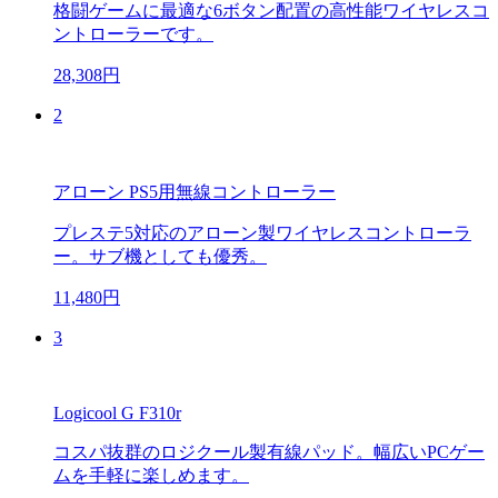
格闘ゲームに最適な6ボタン配置の高性能ワイヤレスコ
ントローラーです。
28,308円
2
アローン PS5用無線コントローラー
プレステ5対応のアローン製ワイヤレスコントローラ
ー。サブ機としても優秀。
11,480円
3
Logicool G F310r
コスパ抜群のロジクール製有線パッド。幅広いPCゲー
ムを手軽に楽しめます。