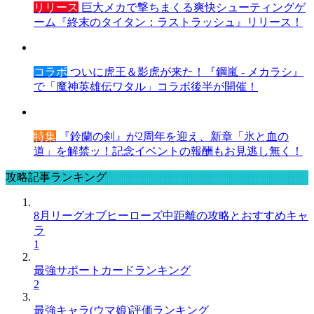
リリース
巨大メカで撃ちまくる爽快シューティングゲ
ーム『終末のタイタン：ラストラッシュ』リリース！
コラボ
ついに虎王＆影虎が来た！『鋼嵐 - メカラシ』
で「魔神英雄伝ワタル」コラボ後半が開催！
特集
『鈴蘭の剣』が2周年を迎え、新章「氷と血の
道」を解禁ッ！記念イベントの報酬もお見逃し無く！
攻略記事ランキング
8月リーグオブヒーローズ中距離の攻略とおすすめキャ
ラ
1
最強サポートカードランキング
2
最強キャラ(ウマ娘)評価ランキング