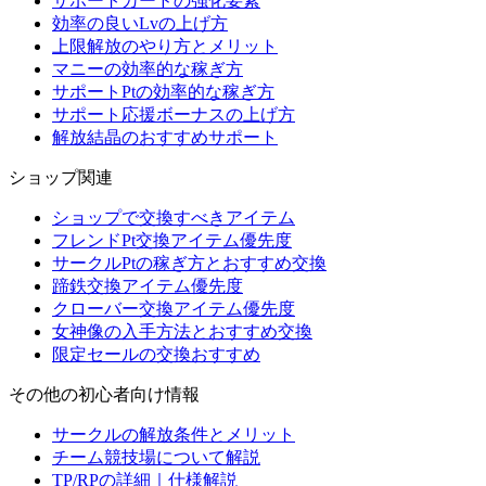
サポートカードの強化要素
効率の良いLvの上げ方
上限解放のやり方とメリット
マニーの効率的な稼ぎ方
サポートPtの効率的な稼ぎ方
サポート応援ボーナスの上げ方
解放結晶のおすすめサポート
ショップ関連
ショップで交換すべきアイテム
フレンドPt交換アイテム優先度
サークルPtの稼ぎ方とおすすめ交換
蹄鉄交換アイテム優先度
クローバー交換アイテム優先度
女神像の入手方法とおすすめ交換
限定セールの交換おすすめ
その他の初心者向け情報
サークルの解放条件とメリット
チーム競技場について解説
TP/RPの詳細｜仕様解説