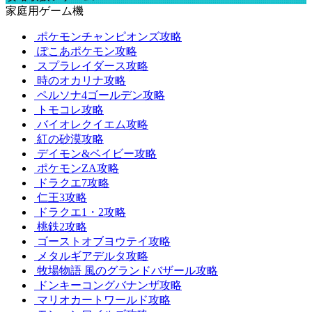
家庭用ゲーム機
ポケモンチャンピオンズ攻略
ぽこあポケモン攻略
スプラレイダース攻略
時のオカリナ攻略
ペルソナ4ゴールデン攻略
トモコレ攻略
バイオレクイエム攻略
紅の砂漠攻略
デイモン&ベイビー攻略
ポケモンZA攻略
ドラクエ7攻略
仁王3攻略
ドラクエ1・2攻略
桃鉄2攻略
ゴーストオブヨウテイ攻略
メタルギアデルタ攻略
牧場物語 風のグランドバザール攻略
ドンキーコングバナンザ攻略
マリオカートワールド攻略