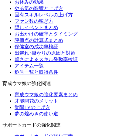
お休みの効果
やる気の影響と上げ方
固有スキルレベルの上げ方
ファン数の稼ぎ方
隠しイベントまとめ
お出かけの確率とタイミング
評価点の計算式まとめ
保健室の成功率検証
出遅れ･掛かりの原因と対策
賢さによるスキル発動率検証
アイテム一覧
称号一覧と取得条件
育成ウマ娘の強化関連
育成ウマ娘の強化要素まとめ
才能開花のメリット
覚醒LVの上げ方
夢の煌めきの使い道
サポートカードの強化関連