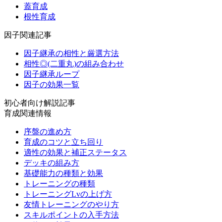
蓋育成
根性育成
因子関連記事
因子継承の相性と厳選方法
相性◎(二重丸)の組み合わせ
因子継承ループ
因子の効果一覧
初心者向け解説記事
育成関連情報
序盤の進め方
育成のコツと立ち回り
適性の効果と補正ステータス
デッキの組み方
基礎能力の種類と効果
トレーニングの種類
トレーニングLvの上げ方
友情トレーニングのやり方
スキルポイントの入手方法