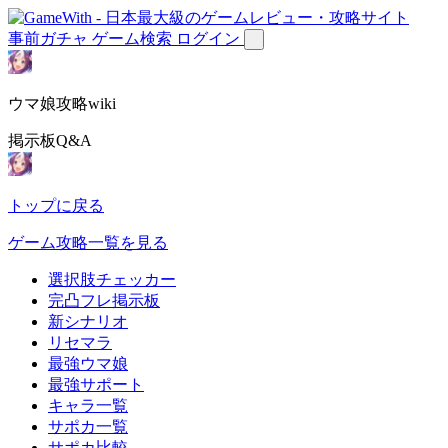
事前ガチャ
ゲーム検索
ログイン
ウマ娘攻略wiki
掲示板Q&A
トップに戻る
ゲーム攻略一覧を見る
選択肢チェッカー
完凸フレ掲示板
新シナリオ
リセマラ
最強ウマ娘
最強サポート
キャラ一覧
サポカ一覧
サポカ比較