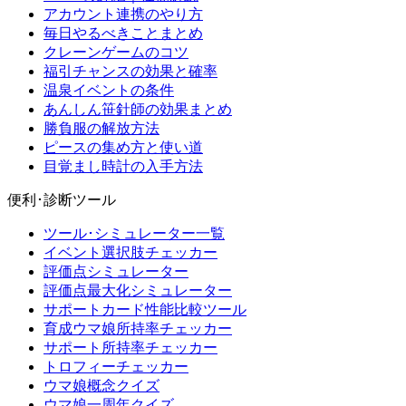
アカウント連携のやり方
毎日やるべきことまとめ
クレーンゲームのコツ
福引チャンスの効果と確率
温泉イベントの条件
あんしん笹針師の効果まとめ
勝負服の解放方法
ピースの集め方と使い道
目覚まし時計の入手方法
便利･診断ツール
ツール･シミュレーター一覧
イベント選択肢チェッカー
評価点シミュレーター
評価点最大化シミュレーター
サポートカード性能比較ツール
育成ウマ娘所持率チェッカー
サポート所持率チェッカー
トロフィーチェッカー
ウマ娘概念クイズ
ウマ娘一周年クイズ