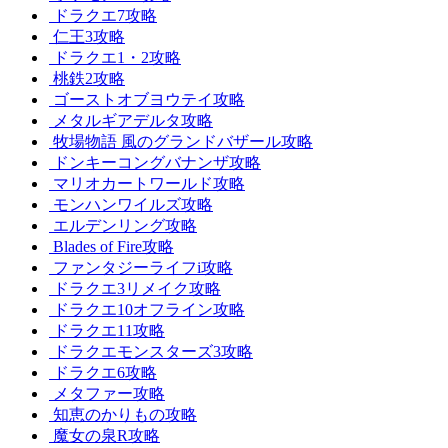
ドラクエ7攻略
仁王3攻略
ドラクエ1・2攻略
桃鉄2攻略
ゴーストオブヨウテイ攻略
メタルギアデルタ攻略
牧場物語 風のグランドバザール攻略
ドンキーコングバナンザ攻略
マリオカートワールド攻略
モンハンワイルズ攻略
エルデンリング攻略
Blades of Fire攻略
ファンタジーライフi攻略
ドラクエ3リメイク攻略
ドラクエ10オフライン攻略
ドラクエ11攻略
ドラクエモンスターズ3攻略
ドラクエ6攻略
メタファー攻略
知恵のかりもの攻略
魔女の泉R攻略