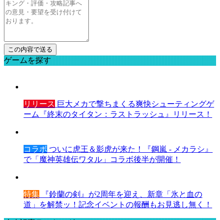
ゲームを探す
リリース
巨大メカで撃ちまくる爽快シューティングゲ
ーム『終末のタイタン：ラストラッシュ』リリース！
コラボ
ついに虎王＆影虎が来た！『鋼嵐 - メカラシ』
で「魔神英雄伝ワタル」コラボ後半が開催！
特集
『鈴蘭の剣』が2周年を迎え、新章「氷と血の
道」を解禁ッ！記念イベントの報酬もお見逃し無く！