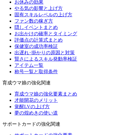
お休みの効果
やる気の影響と上げ方
固有スキルレベルの上げ方
ファン数の稼ぎ方
隠しイベントまとめ
お出かけの確率とタイミング
評価点の計算式まとめ
保健室の成功率検証
出遅れ･掛かりの原因と対策
賢さによるスキル発動率検証
アイテム一覧
称号一覧と取得条件
育成ウマ娘の強化関連
育成ウマ娘の強化要素まとめ
才能開花のメリット
覚醒LVの上げ方
夢の煌めきの使い道
サポートカードの強化関連