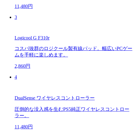
11,480円
3
Logicool G F310r
コスパ抜群のロジクール製有線パッド。幅広いPCゲー
ムを手軽に楽しめます。
2,860円
4
DualSense ワイヤレスコントローラー
圧倒的な没入感を生むPS5純正ワイヤレスコントロー
ラー。
11,480円