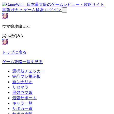
事前ガチャ
ゲーム検索
ログイン
ウマ娘攻略wiki
掲示板Q&A
トップに戻る
ゲーム攻略一覧を見る
選択肢チェッカー
完凸フレ掲示板
新シナリオ
リセマラ
最強ウマ娘
最強サポート
キャラ一覧
サポカ一覧
サポカ比較