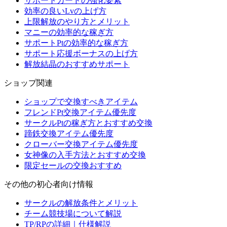
サポートカードの強化要素
効率の良いLvの上げ方
上限解放のやり方とメリット
マニーの効率的な稼ぎ方
サポートPtの効率的な稼ぎ方
サポート応援ボーナスの上げ方
解放結晶のおすすめサポート
ショップ関連
ショップで交換すべきアイテム
フレンドPt交換アイテム優先度
サークルPtの稼ぎ方とおすすめ交換
蹄鉄交換アイテム優先度
クローバー交換アイテム優先度
女神像の入手方法とおすすめ交換
限定セールの交換おすすめ
その他の初心者向け情報
サークルの解放条件とメリット
チーム競技場について解説
TP/RPの詳細｜仕様解説