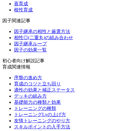
蓋育成
根性育成
因子関連記事
因子継承の相性と厳選方法
相性◎(二重丸)の組み合わせ
因子継承ループ
因子の効果一覧
初心者向け解説記事
育成関連情報
序盤の進め方
育成のコツと立ち回り
適性の効果と補正ステータス
デッキの組み方
基礎能力の種類と効果
トレーニングの種類
トレーニングLvの上げ方
友情トレーニングのやり方
スキルポイントの入手方法