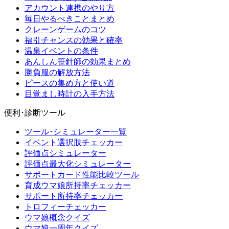
アカウント連携のやり方
毎日やるべきことまとめ
クレーンゲームのコツ
福引チャンスの効果と確率
温泉イベントの条件
あんしん笹針師の効果まとめ
勝負服の解放方法
ピースの集め方と使い道
目覚まし時計の入手方法
便利･診断ツール
ツール･シミュレーター一覧
イベント選択肢チェッカー
評価点シミュレーター
評価点最大化シミュレーター
サポートカード性能比較ツール
育成ウマ娘所持率チェッカー
サポート所持率チェッカー
トロフィーチェッカー
ウマ娘概念クイズ
ウマ娘一周年クイズ