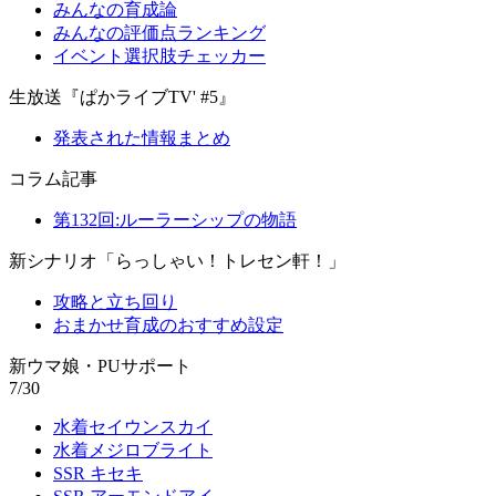
みんなの育成論
みんなの評価点ランキング
イベント選択肢チェッカー
生放送『ぱかライブTV' #5』
発表された情報まとめ
コラム記事
第132回:ルーラーシップの物語
新シナリオ「らっしゃい！トレセン軒！」
攻略と立ち回り
おまかせ育成のおすすめ設定
新ウマ娘・PUサポート
7/30
水着セイウンスカイ
水着メジロブライト
SSR キセキ