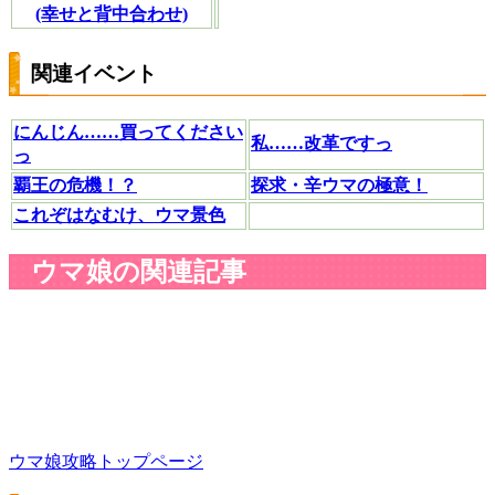
(幸せと背中合わせ)
関連イベント
にんじん……買ってください
私……改革ですっ
っ
覇王の危機！？
探求・辛ウマの極意！
これぞはなむけ、ウマ景色
ウマ娘の関連記事
ウマ娘攻略トップページ