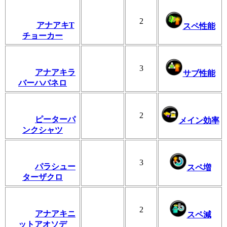
2
アナアキT
スペ性能
チョーカー
3
アナアキラ
サブ性能
バーハバネロ
2
ピーターパ
メイン効率
ンクシャツ
3
パラシュー
スペ増
ターザクロ
2
アナアキニ
スペ減
ットアオソデ