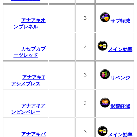
3
アナアキオ
サブ軽減
ンブレネル
3
カセブカブ
メイン効率
ーツレッド
3
アナアキT
リベンジ
アシメブレス
3
アナアキア
影響軽減
ンピンベレー
3
アナアキバ
メイン効率