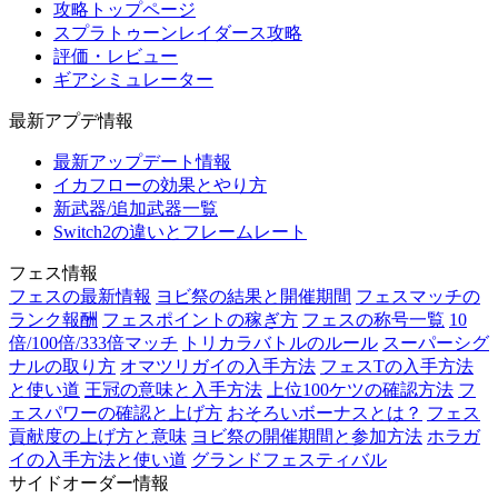
攻略トップページ
スプラトゥーンレイダース攻略
評価・レビュー
ギアシミュレーター
最新アプデ情報
最新アップデート情報
イカフローの効果とやり方
新武器/追加武器一覧
Switch2の違いとフレームレート
フェス情報
フェスの最新情報
ヨビ祭の結果と開催期間
フェスマッチの
ランク報酬
フェスポイントの稼ぎ方
フェスの称号一覧
10
倍/100倍/333倍マッチ
トリカラバトルのルール
スーパーシグ
ナルの取り方
オマツリガイの入手方法
フェスTの入手方法
と使い道
王冠の意味と入手方法
上位100ケツの確認方法
フ
ェスパワーの確認と上げ方
おそろいボーナスとは？
フェス
貢献度の上げ方と意味
ヨビ祭の開催期間と参加方法
ホラガ
イの入手方法と使い道
グランドフェスティバル
サイドオーダー情報