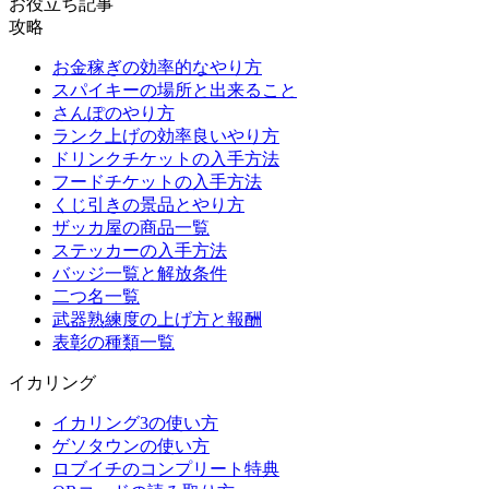
お役立ち記事
攻略
お金稼ぎの効率的なやり方
スパイキーの場所と出来ること
さんぽのやり方
ランク上げの効率良いやり方
ドリンクチケットの入手方法
フードチケットの入手方法
くじ引きの景品とやり方
ザッカ屋の商品一覧
ステッカーの入手方法
バッジ一覧と解放条件
二つ名一覧
武器熟練度の上げ方と報酬
表彰の種類一覧
イカリング
イカリング3の使い方
ゲソタウンの使い方
ロブイチのコンプリート特典