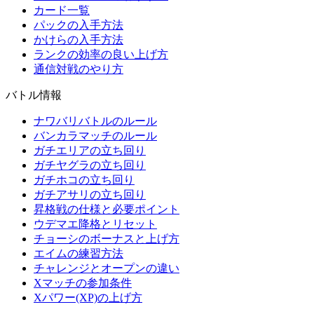
カード一覧
パックの入手方法
かけらの入手方法
ランクの効率の良い上げ方
通信対戦のやり方
バトル情報
ナワバリバトルのルール
バンカラマッチのルール
ガチエリアの立ち回り
ガチヤグラの立ち回り
ガチホコの立ち回り
ガチアサリの立ち回り
昇格戦の仕様と必要ポイント
ウデマエ降格とリセット
チョーシのボーナスと上げ方
エイムの練習方法
チャレンジとオープンの違い
Xマッチの参加条件
Xパワー(XP)の上げ方