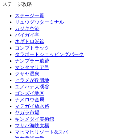
ステージ攻略
ステージ一覧
リュウグウターミナル
カジキ空港
バイガイ亭
ネギトロ炭鉱
コンブトラック
タラポートショッピングパーク
ナンプラー遺跡
マンタマリア号
クサヤ温泉
ヒラメが丘団地
ユノハナ大渓谷
ゴンズイ地区
ナメロウ金属
マテガイ放水路
ヤガラ市場
キンメダイ美術館
マサバ海峡大橋
マヒマヒリゾート&スパ