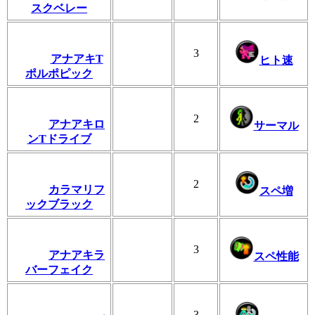
スクベレー
3
アナアキT
ヒト速
ポルポピック
2
アナアキロ
サーマル
ンTドライブ
2
カラマリフ
スペ増
ックブラック
3
アナアキラ
スペ性能
バーフェイク
3