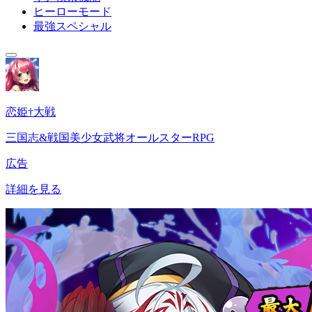
ヒーローモード
最強スペシャル
恋姫†大戦
三国志&戦国美少女武将オールスターRPG
広告
詳細を見る