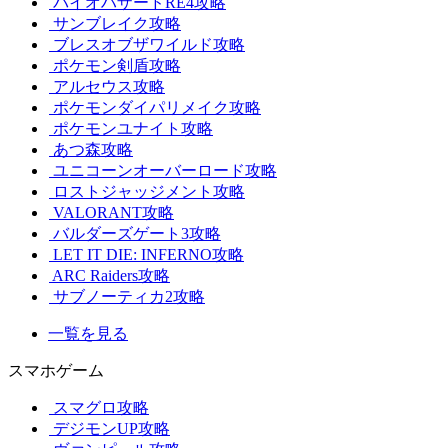
バイオハザードRE4攻略
サンブレイク攻略
ブレスオブザワイルド攻略
ポケモン剣盾攻略
アルセウス攻略
ポケモンダイパリメイク攻略
ポケモンユナイト攻略
あつ森攻略
ユニコーンオーバーロード攻略
ロストジャッジメント攻略
VALORANT攻略
バルダーズゲート3攻略
LET IT DIE: INFERNO攻略
ARC Raiders攻略
サブノーティカ2攻略
一覧を見る
スマホゲーム
スマグロ攻略
デジモンUP攻略