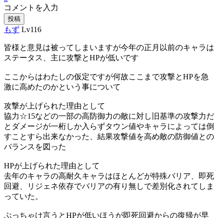
コメントを入力
投稿
もず
Lv116
皆様と意見は被ってしまいますが今年の正月以前のキャラは
ステータス、主に攻撃とHPが低いです
ここからはわたしの仮定ですが何故ここまで攻撃とHPを急
激に高めたのかという事について
攻撃が上げられた理由として
協力☆15などの一部の高防御力の敵に対し旧基準の攻撃力だ
とダメージが一桁しか入らずタウン値やキャラによっては倒
すことすら出来なかった、結果攻撃値を高め敵の防御値との
バランスを図った
HPが上げられた理由として
去年のキャラの高耐久キャラはほとんどが特殊バリア、即死
回避、リジェネ依存でバリアの有り無しで差別化されてしま
っていた。
ぶっちゃけ言うとHPが低いほうが即死回避からの復帰が早