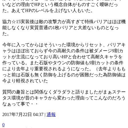
いなどの理由でHPという概念自体がものすごく曖昧だっ
た。あえてHPのレベルを上げない人もいた。
協力☆15実装後は敵の攻撃力が高すぎて特殊バリアはほぼ機
能しなくなり実質普通の1枚バリアと大差ないものとなっ
た。
今年に入ってからはそういった環境からリセット、バリアキ
ャラはほぼ出ておらず今の高耐久の条件は被ダメージ9割カ
ットが主流になっており高いHPと合わせて高耐久キャラを
作っている。また石版やタウンの防御値も9割カットの条件
により去年より重要視されるようになった。（去年よりもも
っと前は石版も無く防御を上げるのが困難だった為防御値は
今より軽視されていた
質問の趣旨とは関係なくダラダラと語りましたがまぁステー
タス環境が昔のキャラから変わった理由ってこんなのだろう
なぁって事で・・
2017年7月22日 04:37 |
通報
0