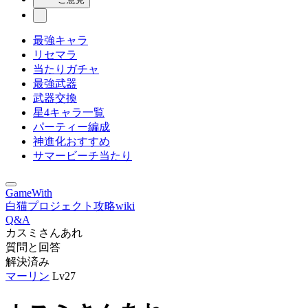
最強キャラ
リセマラ
当たりガチャ
最強武器
武器交換
星4キャラ一覧
パーティー編成
神進化おすすめ
サマービーチ当たり
GameWith
白猫プロジェクト攻略wiki
Q&A
カスミさんあれ
質問と回答
解決済み
マーリン
Lv27