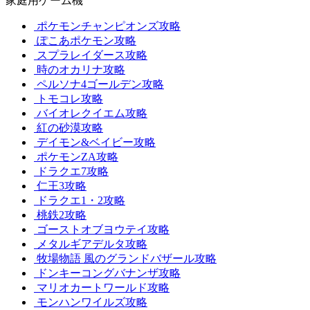
家庭用ゲーム機
ポケモンチャンピオンズ攻略
ぽこあポケモン攻略
スプラレイダース攻略
時のオカリナ攻略
ペルソナ4ゴールデン攻略
トモコレ攻略
バイオレクイエム攻略
紅の砂漠攻略
デイモン&ベイビー攻略
ポケモンZA攻略
ドラクエ7攻略
仁王3攻略
ドラクエ1・2攻略
桃鉄2攻略
ゴーストオブヨウテイ攻略
メタルギアデルタ攻略
牧場物語 風のグランドバザール攻略
ドンキーコングバナンザ攻略
マリオカートワールド攻略
モンハンワイルズ攻略