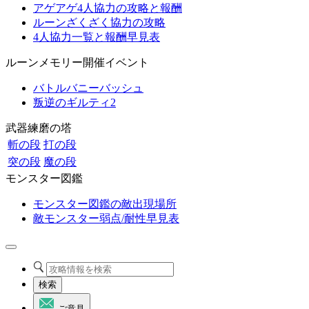
アゲアゲ4人協力の攻略と報酬
ルーンざくざく協力の攻略
4人協力一覧と報酬早見表
ルーンメモリー開催イベント
バトルバニーバッシュ
叛逆のギルティ2
武器練磨の塔
斬の段
打の段
突の段
魔の段
モンスター図鑑
モンスター図鑑の敵出現場所
敵モンスター弱点/耐性早見表
検索
ご意見