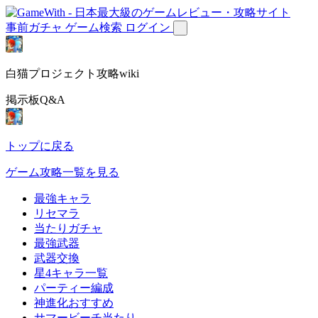
事前ガチャ
ゲーム検索
ログイン
白猫プロジェクト攻略wiki
掲示板Q&A
トップに戻る
ゲーム攻略一覧を見る
最強キャラ
リセマラ
当たりガチャ
最強武器
武器交換
星4キャラ一覧
パーティー編成
神進化おすすめ
サマービーチ当たり