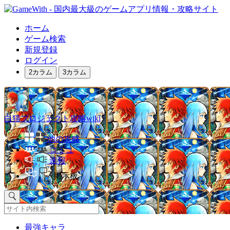
ホーム
ゲーム検索
新規登録
ログイン
2カラム
3カラム
白猫プロジェクト攻略wiki
他の攻略
コミュ
速報
掲示板
最強キャラ