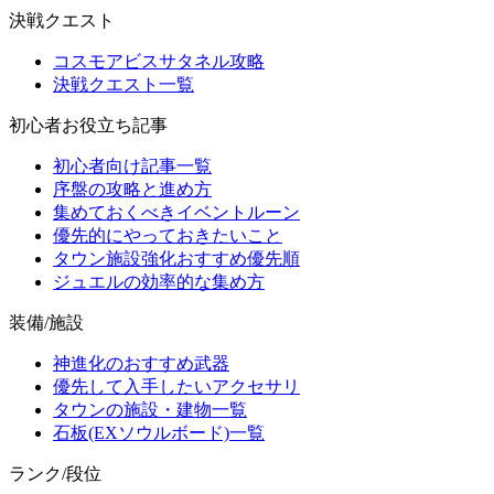
決戦クエスト
コスモアビスサタネル攻略
決戦クエスト一覧
初心者お役立ち記事
初心者向け記事一覧
序盤の攻略と進め方
集めておくべきイベントルーン
優先的にやっておきたいこと
タウン施設強化おすすめ優先順
ジュエルの効率的な集め方
装備/施設
神進化のおすすめ武器
優先して入手したいアクセサリ
タウンの施設・建物一覧
石板(EXソウルボード)一覧
ランク/段位