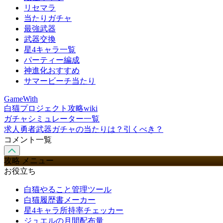
リセマラ
当たりガチャ
最強武器
武器交換
星4キャラ一覧
パーティー編成
神進化おすすめ
サマービーチ当たり
GameWith
白猫プロジェクト攻略wiki
ガチャシミュレーター一覧
求人勇者武器ガチャの当たりは？引くべき？
コメント一覧
攻略 メニュー
お役立ち
白猫やること管理ツール
白猫履歴書メーカー
星4キャラ所持率チェッカー
ジュエルの月間配布量