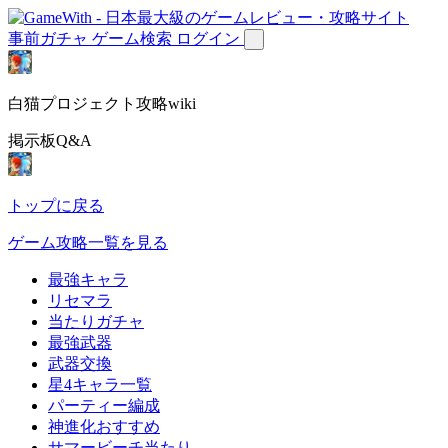
事前ガチャ
ゲーム検索
ログイン
白猫プロジェクト攻略wiki
掲示板Q&A
トップに戻る
ゲーム攻略一覧を見る
最強キャラ
リセマラ
当たりガチャ
最強武器
武器交換
星4キャラ一覧
パーティー編成
神進化おすすめ
サマービーチ当たり