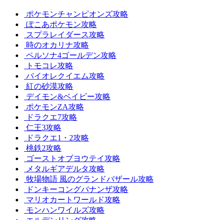
ポケモンチャンピオンズ攻略
ぽこあポケモン攻略
スプラレイダース攻略
時のオカリナ攻略
ペルソナ4ゴールデン攻略
トモコレ攻略
バイオレクイエム攻略
紅の砂漠攻略
デイモン&ベイビー攻略
ポケモンZA攻略
ドラクエ7攻略
仁王3攻略
ドラクエ1・2攻略
桃鉄2攻略
ゴーストオブヨウテイ攻略
メタルギアデルタ攻略
牧場物語 風のグランドバザール攻略
ドンキーコングバナンザ攻略
マリオカートワールド攻略
モンハンワイルズ攻略