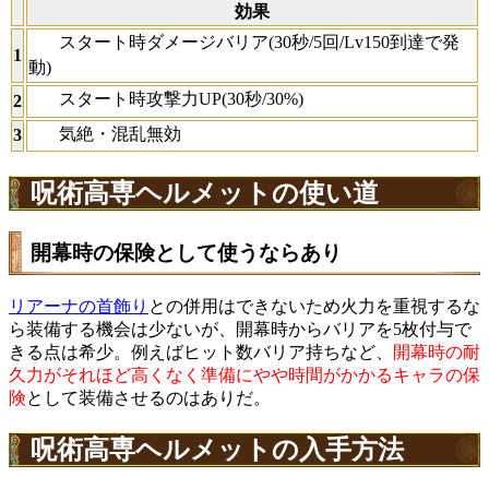
効果
スタート時ダメージバリア(30秒/5回/Lv150到達で発
1
動)
スタート時攻撃力UP(30秒/30%)
2
気絶・混乱無効
3
呪術高専ヘルメットの使い道
開幕時の保険として使うならあり
リアーナの首飾り
との併用はできないため火力を重視するな
ら装備する機会は少ないが、開幕時からバリアを5枚付与で
きる点は希少。例えばヒット数バリア持ちなど、
開幕時の耐
久力がそれほど高くなく準備にやや時間がかかるキャラの保
険
として装備させるのはありだ。
呪術高専ヘルメットの入手方法