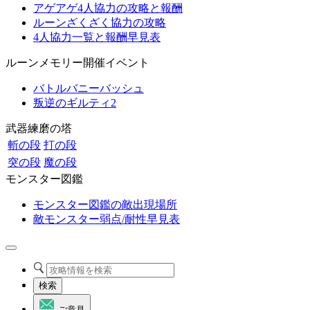
アゲアゲ4人協力の攻略と報酬
ルーンざくざく協力の攻略
4人協力一覧と報酬早見表
ルーンメモリー開催イベント
バトルバニーバッシュ
叛逆のギルティ2
武器練磨の塔
斬の段
打の段
突の段
魔の段
モンスター図鑑
モンスター図鑑の敵出現場所
敵モンスター弱点/耐性早見表
検索
ご意見