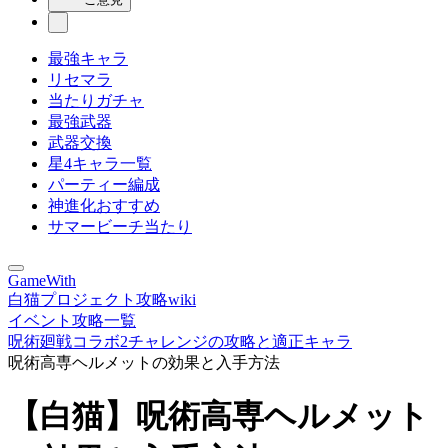
最強キャラ
リセマラ
当たりガチャ
最強武器
武器交換
星4キャラ一覧
パーティー編成
神進化おすすめ
サマービーチ当たり
GameWith
白猫プロジェクト攻略wiki
イベント攻略一覧
呪術廻戦コラボ2チャレンジの攻略と適正キャラ
呪術高専ヘルメットの効果と入手方法
【白猫】呪術高専ヘルメット