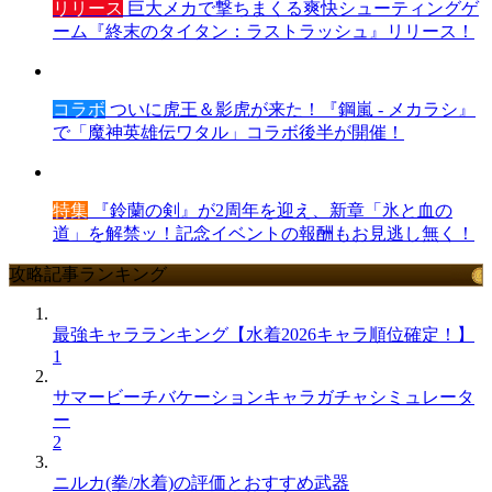
リリース
巨大メカで撃ちまくる爽快シューティングゲ
ーム『終末のタイタン：ラストラッシュ』リリース！
コラボ
ついに虎王＆影虎が来た！『鋼嵐 - メカラシ』
で「魔神英雄伝ワタル」コラボ後半が開催！
特集
『鈴蘭の剣』が2周年を迎え、新章「氷と血の
道」を解禁ッ！記念イベントの報酬もお見逃し無く！
攻略記事ランキング
最強キャラランキング【水着2026キャラ順位確定！】
1
サマービーチバケーションキャラガチャシミュレータ
ー
2
ニルカ(拳/水着)の評価とおすすめ武器