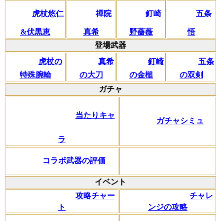
虎杖悠仁
禪院
釘崎
五条
&伏黒恵
真希
野薔薇
悟
登場武器
虎杖の
真希
釘崎
五条
特殊腕輪
の大刀
の金槌
の双剣
ガチャ
当たりキャ
ガチャシミュ
ラ
コラボ武器の評価
イベント
攻略チャー
チャレ
ト
ンジの攻略