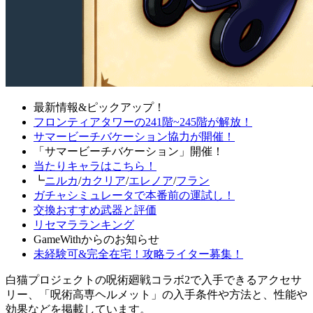
最新情報&ピックアップ！
フロンティアタワーの241階~245階が解放！
サマービーチバケーション協力が開催！
「サマービーチバケーション」開催！
当たりキャラはこちら！
┗
ニルカ
/
カクリア
/
エレノア
/
フラン
ガチャシミュレータで本番前の運試し！
交換おすすめ武器と評価
リセマラランキング
GameWithからのお知らせ
未経験可&完全在宅！攻略ライター募集！
白猫プロジェクトの呪術廻戦コラボ2で入手できるアクセサ
リー、「呪術高専ヘルメット」の入手条件や方法と、性能や
効果などを掲載しています。