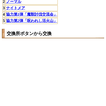
2
ノーマル
3
ナイトメア
4
協力第1弾「魔獣討伐交流会」
5
協力第2弾「呪われし活火山」
交換所ボタンから交換