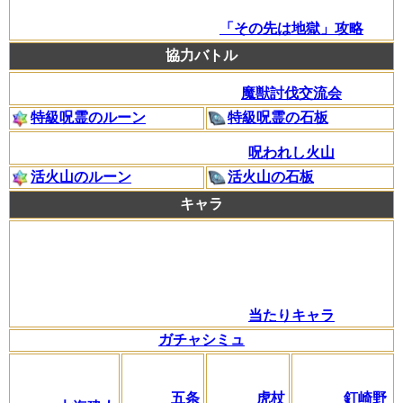
「その先は地獄」攻略
協力バトル
魔獣討伐交流会
特級呪霊のルーン
特級呪霊の石板
呪われし火山
活火山のルーン
活火山の石板
キャラ
当たりキャラ
ガチャシミュ
五条
虎杖
釘崎野