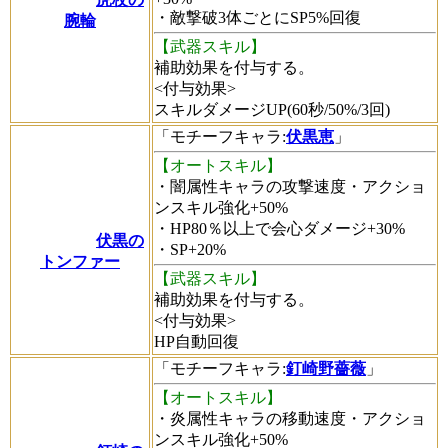
・敵撃破3体ごとにSP5%回復
腕輪
【武器スキル】
補助効果を付与する。
<付与効果>
スキルダメージUP(60秒/50%/3回)
「
モチーフキャラ
:
伏黒恵
」
【オートスキル】
・闇属性キャラの攻撃速度・アクショ
ンスキル強化+50%
・HP80％以上で会心ダメージ+30%
伏黒の
・SP+20%
トンファー
【武器スキル】
補助効果を付与する。
<付与効果>
HP自動回復
「
モチーフキャラ
:
釘崎野薔薇
」
【オートスキル】
・炎属性キャラの移動速度・アクショ
ンスキル強化+50%