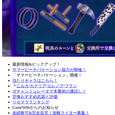
最新情報&ピックアップ！
サマービーチバケーション協力が開催！
「サマービーチバケーション」開催！
当たりキャラはこちら！
┗
ニルカ
/
カクリア
/
エレノア
/
フラン
ガチャシミュレータで本番前の運試し！
交換おすすめ武器と評価
リセマラランキング
GameWithからのお知らせ
未経験可&完全在宅！攻略ライター募集！