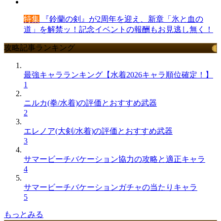
特集
『鈴蘭の剣』が2周年を迎え、新章「氷と血の
道」を解禁ッ！記念イベントの報酬もお見逃し無く！
攻略記事ランキング
最強キャラランキング【水着2026キャラ順位確定！】
1
ニルカ(拳/水着)の評価とおすすめ武器
2
エレノア(大剣/水着)の評価とおすすめ武器
3
サマービーチバケーション協力の攻略と適正キャラ
4
サマービーチバケーションガチャの当たりキャラ
5
もっとみる