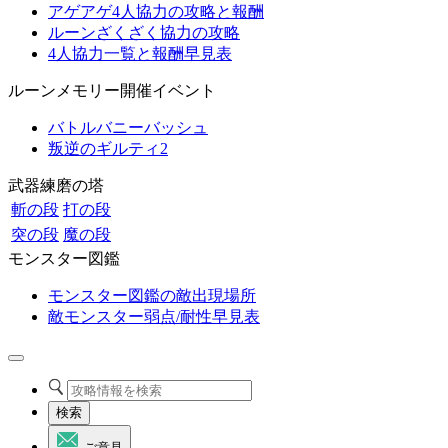
アゲアゲ4人協力の攻略と報酬
ルーンざくざく協力の攻略
4人協力一覧と報酬早見表
ルーンメモリー開催イベント
バトルバニーバッシュ
叛逆のギルティ2
武器練磨の塔
斬の段
打の段
突の段
魔の段
モンスター図鑑
モンスター図鑑の敵出現場所
敵モンスター弱点/耐性早見表
検索
ご意見