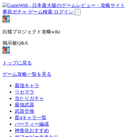
事前ガチャ
ゲーム検索
ログイン
白猫プロジェクト攻略wiki
掲示板Q&A
トップに戻る
ゲーム攻略一覧を見る
最強キャラ
リセマラ
当たりガチャ
最強武器
武器交換
星4キャラ一覧
パーティー編成
神進化おすすめ
サマービーチ当たり