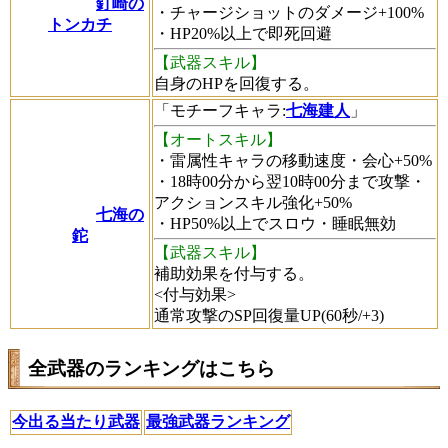
釘崎の
・チャージショットのダメージ+100%
トンカチ
・HP20%以上で即死回避
【武器スキル】
自身のHPを回復する。
「
モチーフキャラ
:
七海建人
」
【オートスキル】
・雷属性キャラの移動速度・会心+50%
・18時00分から翌10時00分まで攻撃・
アクションスキル強化+50%
七海の
・HP50%以上でスロウ・睡眠無効
鉈
【武器スキル】
補助効果を付与する。
<付与効果>
通常攻撃のSP回復量UP(60秒/+3)
全武器のランキングはこちら
今出る当たり武器
最強武器ランキング