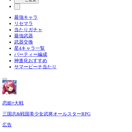
最強キャラ
リセマラ
当たりガチャ
最強武器
武器交換
星4キャラ一覧
パーティー編成
神進化おすすめ
サマービーチ当たり
恋姫†大戦
三国志&戦国美少女武将オールスターRPG
広告