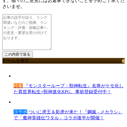
す。個々のご意見にはお返事できないことを予めご了承くだ
さいませ。
ゲームを探す
特集
『モンスターループ：獣神転生』名将がケモ化し
た異世界転生×獣神進化RPG。事前登録受付中！
コラボ
ついに虎王＆影虎が来た！『鋼嵐 - メカラシ』
で「魔神英雄伝ワタル」コラボ後半が開催！