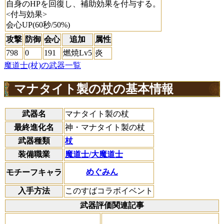
自身のHPを回復し、補助効果を付与する。
<付与効果>
会心UP(60秒/50%)
攻撃
防御
会心
追加
属性
798
0
191
燃焼Lv5
炎
魔道士(杖)の武器一覧
マナタイト製の杖の基本情報
武器名
マナタイト製の杖
最終進化名
神・マナタイト製の杖
武器種類
杖
装備職業
魔道士/大魔道士
めぐみん
モチーフキャラ
入手方法
このすばコラボイベント
武器評価関連記事