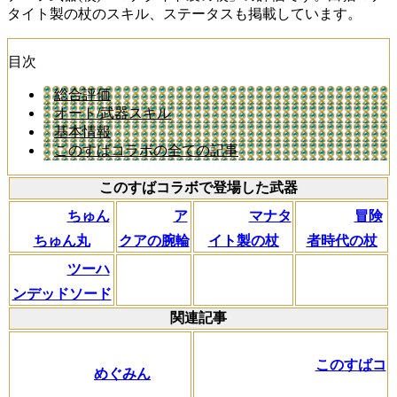
タイト製の杖のスキル、ステータスも掲載しています。
目次
総合評価
オート/武器スキル
基本情報
このすばコラボの全ての記事
このすばコラボで登場した武器
ちゅん
ア
マナタ
冒険
ちゅん丸
クアの腕輪
イト製の杖
者時代の杖
ツーハ
ンデッドソード
関連記事
このすばコ
めぐみん