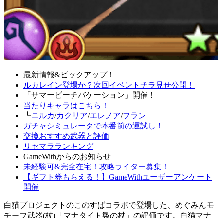
最新情報&ピックアップ！
ルカレイン登場か？次回イベントチラ見せ公開！
「サマービーチバケーション」開催！
当たりキャラはこちら！
┗
ニルカ
/
カクリア
/
エレノア
/
フラン
ガチャシミュレータで本番前の運試し！
交換おすすめ武器と評価
リセマラランキング
GameWithからのお知らせ
未経験可&完全在宅！攻略ライター募集！
【ギフト券もらえる！】GameWithユーザーアンケート
開催
白猫プロジェクトのこのすばコラボで登場した、めぐみんモ
チーフ武器(杖)「マナタイト製の杖」の評価です。白猫マナ