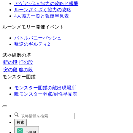
アゲアゲ4人協力の攻略と報酬
ルーンざくざく協力の攻略
4人協力一覧と報酬早見表
ルーンメモリー開催イベント
バトルバニーバッシュ
叛逆のギルティ2
武器練磨の塔
斬の段
打の段
突の段
魔の段
モンスター図鑑
モンスター図鑑の敵出現場所
敵モンスター弱点/耐性早見表
検索
ご意見