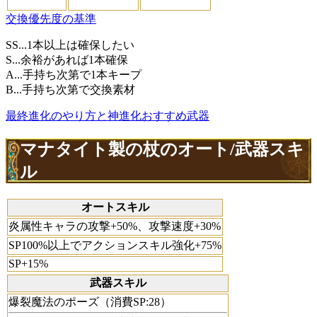
交換優先度の基準
SS...1本以上は確保したい
S...余裕があれば1本確保
A...手持ち次第で1本キープ
B...手持ち次第で交換素材
最終進化のやり方と神進化おすすめ武器
マナタイト製の杖のオート/武器スキ
ル
オートスキル
炎属性キャラの攻撃+50%、攻撃速度+30%
SP100%以上でアクションスキル強化+75%
SP+15%
武器スキル
爆裂魔法のポーズ（消費SP:28）