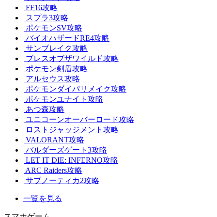
FF16攻略
スプラ3攻略
ポケモンSV攻略
バイオハザードRE4攻略
サンブレイク攻略
ブレスオブザワイルド攻略
ポケモン剣盾攻略
アルセウス攻略
ポケモンダイパリメイク攻略
ポケモンユナイト攻略
あつ森攻略
ユニコーンオーバーロード攻略
ロストジャッジメント攻略
VALORANT攻略
バルダーズゲート3攻略
LET IT DIE: INFERNO攻略
ARC Raiders攻略
サブノーティカ2攻略
一覧を見る
スマホゲーム