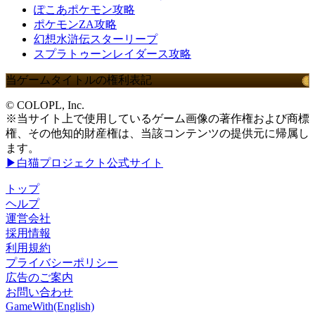
ぽこあポケモン攻略
ポケモンZA攻略
幻想水滸伝スターリープ
スプラトゥーンレイダース攻略
当ゲームタイトルの権利表記
© COLOPL, Inc.
※当サイト上で使用しているゲーム画像の著作権および商標
権、その他知的財産権は、当該コンテンツの提供元に帰属し
ます。
▶白猫プロジェクト公式サイト
トップ
ヘルプ
運営会社
採用情報
利用規約
プライバシーポリシー
広告のご案内
お問い合わせ
GameWith(English)