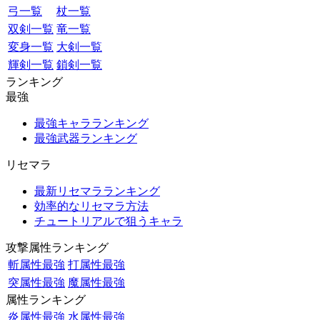
弓一覧
杖一覧
双剣一覧
竜一覧
変身一覧
大剣一覧
輝剣一覧
鎖剣一覧
ランキング
最強
最強キャラランキング
最強武器ランキング
リセマラ
最新リセマラランキング
効率的なリセマラ方法
チュートリアルで狙うキャラ
攻撃属性ランキング
斬属性最強
打属性最強
突属性最強
魔属性最強
属性ランキング
炎属性最強
水属性最強