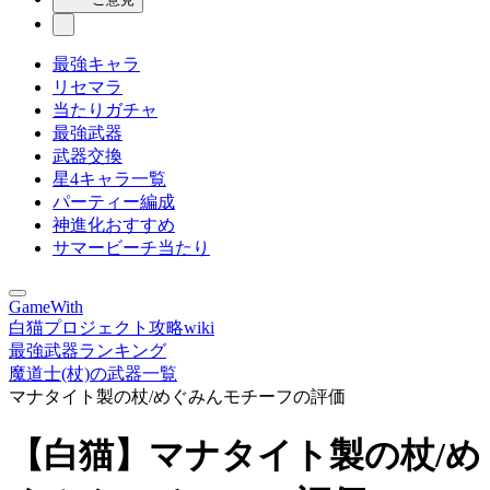
最強キャラ
リセマラ
当たりガチャ
最強武器
武器交換
星4キャラ一覧
パーティー編成
神進化おすすめ
サマービーチ当たり
GameWith
白猫プロジェクト攻略wiki
最強武器ランキング
魔道士(杖)の武器一覧
マナタイト製の杖/めぐみんモチーフの評価
【白猫】マナタイト製の杖/め