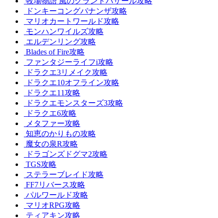
牧場物語 風のグランドバザール攻略
ドンキーコングバナンザ攻略
マリオカートワールド攻略
モンハンワイルズ攻略
エルデンリング攻略
Blades of Fire攻略
ファンタジーライフi攻略
ドラクエ3リメイク攻略
ドラクエ10オフライン攻略
ドラクエ11攻略
ドラクエモンスターズ3攻略
ドラクエ6攻略
メタファー攻略
知恵のかりもの攻略
魔女の泉R攻略
ドラゴンズドグマ2攻略
TGS攻略
ステラーブレイド攻略
FF7リバース攻略
パルワールド攻略
マリオRPG攻略
ティアキン攻略