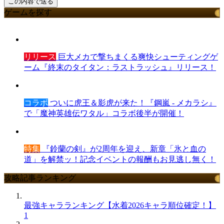
ゲームを探す
リリース
巨大メカで撃ちまくる爽快シューティングゲ
ーム『終末のタイタン：ラストラッシュ』リリース！
コラボ
ついに虎王＆影虎が来た！『鋼嵐 - メカラシ』
で「魔神英雄伝ワタル」コラボ後半が開催！
特集
『鈴蘭の剣』が2周年を迎え、新章「氷と血の
道」を解禁ッ！記念イベントの報酬もお見逃し無く！
攻略記事ランキング
最強キャラランキング【水着2026キャラ順位確定！】
1