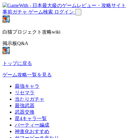
事前ガチャ
ゲーム検索
ログイン
白猫プロジェクト攻略wiki
掲示板Q&A
トップに戻る
ゲーム攻略一覧を見る
最強キャラ
リセマラ
当たりガチャ
最強武器
武器交換
星4キャラ一覧
パーティー編成
神進化おすすめ
サマービーチ当たり