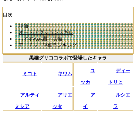
目次
評価
オート/アクションスキル
おすすめ武器・装備
アーチャー評価ランキング
黒猫グリココラボで登場したキャラ
ユ
ディー
ミコト
キワム
ッカ
トリヒ
アルティ
アリエ
ア
ルシエ
ミシア
ッタ
イ
ラ