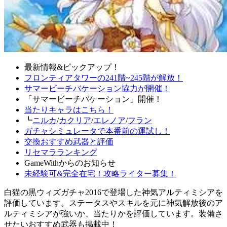
最新情報&ピックアップ！
フロンティアタワーの241階~245階が解放！
サマービーチバケーション協力が開催！
「サマービーチバケーション」開催！
当たりキャラはこちら！
┗
ニルカ
/
カクリア
/
エレノア
/
フラン
ガチャシミュレータで本番前の運試し！
交換おすすめ武器と評価
リセマラランキング
GameWithからのお知らせ
未経験可&完全在宅！攻略ライター募集！
白猫の黒ウィズガチャ2016で登場した神気アルティミシアを
評価しています。ステータスやスキルを元に神気解放後のア
ルティミシアが強いか、当たりかを評価しています。装備さ
せたいおすすめ武器も掲載中！