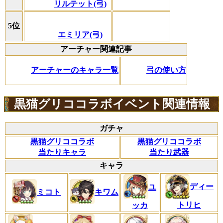
リルテット(弓)
5位
エミリア(弓)
アーチャー関連記事
アーチャーのキャラ一覧
弓の使い方
黒猫グリココラボイベント関連情報
ガチャ
黒猫グリココラボ
黒猫グリココラボ
当たりキャラ
当たり武器
キャラ
ディー
ユ
ミコト
キワム
トリヒ
ッカ