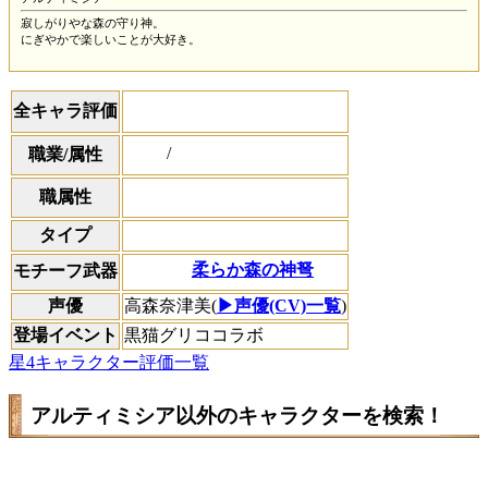
寂しがりやな森の守り神。
にぎやかで楽しいことが大好き。
全キャラ評価
/
職業/属性
職属性
タイプ
柔らか森の神弩
モチーフ武器
声優
高森奈津美(
▶声優(CV)一覧
)
登場イベント
黒猫グリココラボ
星4キャラクター評価一覧
アルティミシア以外のキャラクターを検索！