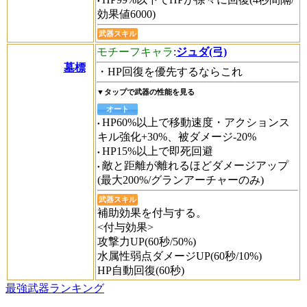
効果値6000)
武器スキル
モチーフキャラ
:
ジュダ(弓)
墓標
・HP回復を優先するならこれ
▼タップで武器の性能を見る
オート
HP60%以上で移動速度・アクションス
キル強化+30%、被ダメージ-20%
HP15%以上で即死回避
敵と距離が離れるほどダメージアップ
(最大200%/グランアーチャーのみ)
武器スキル
補助効果を付与する。
<付与効果>
攻撃力UP(60秒/50%)
水属性弱点ダメージUP(60秒/10%)
HP自動回復(60秒)
最強武器ランキング