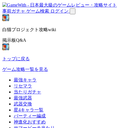
事前ガチャ
ゲーム検索
ログイン
白猫プロジェクト攻略wiki
掲示板Q&A
トップに戻る
ゲーム攻略一覧を見る
最強キャラ
リセマラ
当たりガチャ
最強武器
武器交換
星4キャラ一覧
パーティー編成
神進化おすすめ
サマービーチ当たり