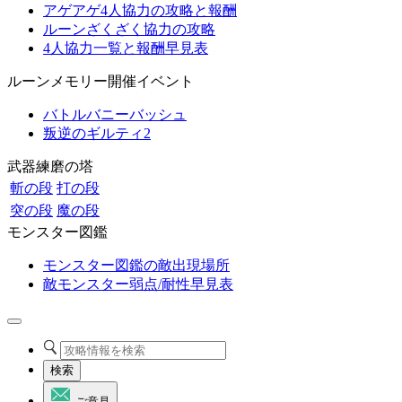
アゲアゲ4人協力の攻略と報酬
ルーンざくざく協力の攻略
4人協力一覧と報酬早見表
ルーンメモリー開催イベント
バトルバニーバッシュ
叛逆のギルティ2
武器練磨の塔
斬の段
打の段
突の段
魔の段
モンスター図鑑
モンスター図鑑の敵出現場所
敵モンスター弱点/耐性早見表
検索
ご意見