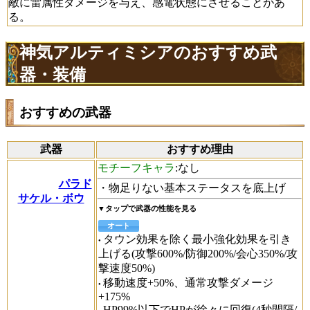
敵に雷属性ダメージを与え、感電状態にさせることがあ
る。
神気アルティミシアのおすすめ武
器・装備
おすすめの武器
武器
おすすめ理由
モチーフキャラ
:なし
パラド
・物足りない基本ステータスを底上げ
サケル・ボウ
▼タップで武器の性能を見る
オート
タウン効果を除く最小強化効果を引き
上げる(攻撃600%/防御200%/会心350%/攻
撃速度50%)
移動速度+50%、通常攻撃ダメージ
+175%
HP99%以下でHPが徐々に回復(4秒間隔/