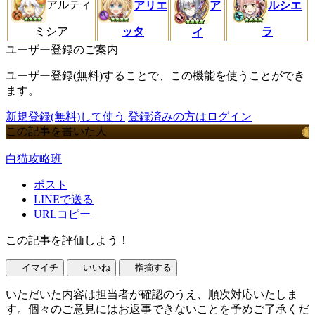
アルティ
アリエ
ルシエ
ア
ミシア
ッタ
ラ
イ
ユーザー登録のご案内
ユーザー登録(無料)することで、この機能を使うことができ
ます。
新規登録(無料)して使う
登録済みの方はログイン
この記事を書いた人
白猫攻略班
ポスト
LINEで送る
URLコピー
この記事を評価しよう！
イマイチ
いいね
指摘する
いただいた内容は担当者が確認のうえ、順次対応いたしま
す。個々のご意見にはお返事できないことを予めご了承くだ