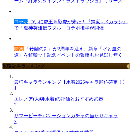
ーム『終末のタイタン：ラストラッシュ』リリース！
コラボ
ついに虎王＆影虎が来た！『鋼嵐 - メカラシ』
で「魔神英雄伝ワタル」コラボ後半が開催！
特集
『鈴蘭の剣』が2周年を迎え、新章「氷と血の
道」を解禁ッ！記念イベントの報酬もお見逃し無く！
攻略記事ランキング
最強キャラランキング【水着2026キャラ順位確定！】
1
エレノア(大剣/水着)の評価とおすすめ武器
2
サマービーチバケーションガチャの当たりキャラ
3