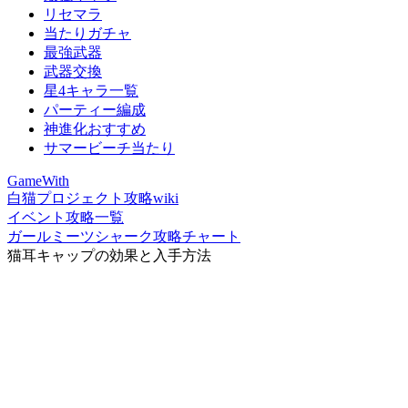
リセマラ
当たりガチャ
最強武器
武器交換
星4キャラ一覧
パーティー編成
神進化おすすめ
サマービーチ当たり
GameWith
白猫プロジェクト攻略wiki
イベント攻略一覧
ガールミーツシャーク攻略チャート
猫耳キャップの効果と入手方法