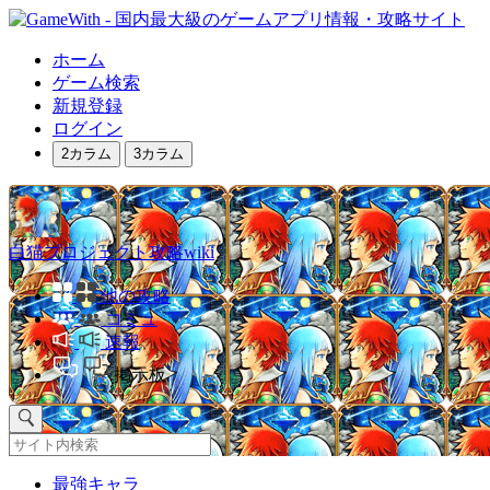
ホーム
ゲーム検索
新規登録
ログイン
2カラム
3カラム
白猫プロジェクト攻略wiki
他の攻略
コミュ
速報
掲示板
最強キャラ