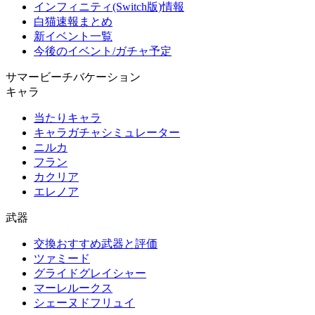
インフィニティ(Switch版)情報
白猫速報まとめ
新イベント一覧
今後のイベント/ガチャ予定
サマービーチバケーション
キャラ
当たりキャラ
キャラガチャシミュレーター
ニルカ
フラン
カクリア
エレノア
武器
交換おすすめ武器と評価
ツァミード
グライドグレイシャー
マーレルークス
シェーヌドフリュイ