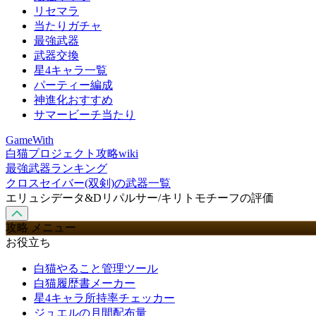
リセマラ
当たりガチャ
最強武器
武器交換
星4キャラ一覧
パーティー編成
神進化おすすめ
サマービーチ当たり
GameWith
白猫プロジェクト攻略wiki
最強武器ランキング
クロスセイバー(双剣)の武器一覧
エリュシデータ&Dリパルサー/キリトモチーフの評価
攻略 メニュー
お役立ち
白猫やること管理ツール
白猫履歴書メーカー
星4キャラ所持率チェッカー
ジュエルの月間配布量