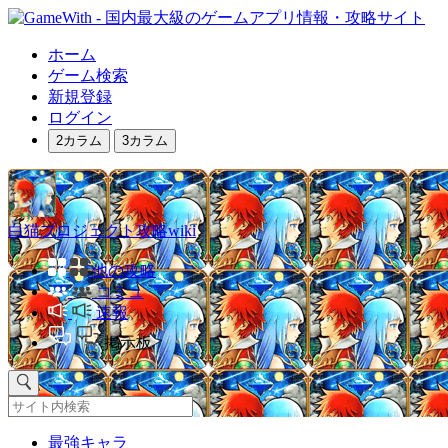
ホーム
ゲーム検索
新規登録
ログイン
2カラム
3カラム
白猫プロジェクト攻略wiki
他の攻略
コミュ
速報
掲示板
最強キャラ