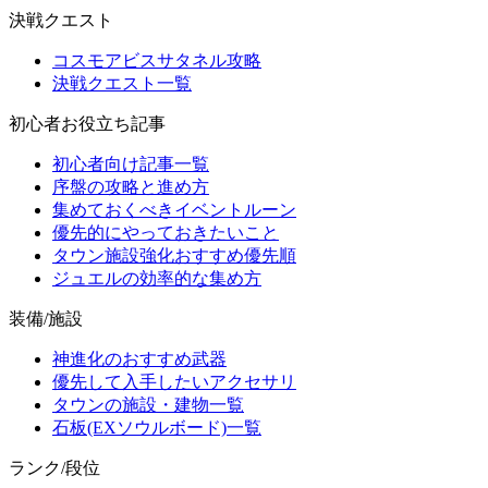
決戦クエスト
コスモアビスサタネル攻略
決戦クエスト一覧
初心者お役立ち記事
初心者向け記事一覧
序盤の攻略と進め方
集めておくべきイベントルーン
優先的にやっておきたいこと
タウン施設強化おすすめ優先順
ジュエルの効率的な集め方
装備/施設
神進化のおすすめ武器
優先して入手したいアクセサリ
タウンの施設・建物一覧
石板(EXソウルボード)一覧
ランク/段位