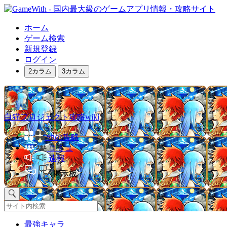
ホーム
ゲーム検索
新規登録
ログイン
2カラム
3カラム
白猫プロジェクト攻略wiki
他の攻略
コミュ
速報
掲示板
最強キャラ