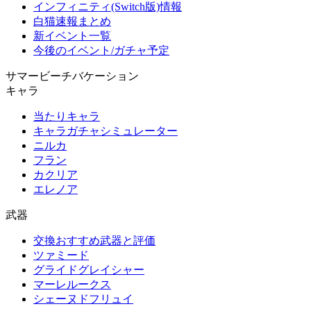
インフィニティ(Switch版)情報
白猫速報まとめ
新イベント一覧
今後のイベント/ガチャ予定
サマービーチバケーション
キャラ
当たりキャラ
キャラガチャシミュレーター
ニルカ
フラン
カクリア
エレノア
武器
交換おすすめ武器と評価
ツァミード
グライドグレイシャー
マーレルークス
シェーヌドフリュイ