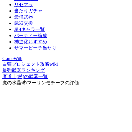
リセマラ
当たりガチャ
最強武器
武器交換
星4キャラ一覧
パーティー編成
神進化おすすめ
サマービーチ当たり
GameWith
白猫プロジェクト攻略wiki
最強武器ランキング
魔道士(杖)の武器一覧
魔の水晶球/マーリンモチーフの評価