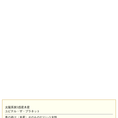
太陽系第5惑星木星
ユピテル・ザ・プラネット
真の姿は〈木星〉そのものだという女性。