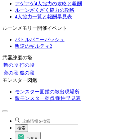
アゲアゲ4人協力の攻略と報酬
ルーンざくざく協力の攻略
4人協力一覧と報酬早見表
ルーンメモリー開催イベント
バトルバニーバッシュ
叛逆のギルティ2
武器練磨の塔
斬の段
打の段
突の段
魔の段
モンスター図鑑
モンスター図鑑の敵出現場所
敵モンスター弱点/耐性早見表
検索
ご意見