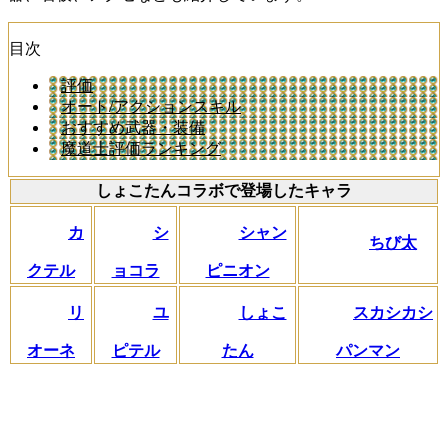
目次
評価
オート/アクションスキル
おすすめ武器・装備
魔道士評価ランキング
しょこたんコラボで登場したキャラ
カ
シ
シャン
ちび太
クテル
ョコラ
ピニオン
リ
ユ
しょこ
スカシカシ
オーネ
ピテル
たん
パンマン