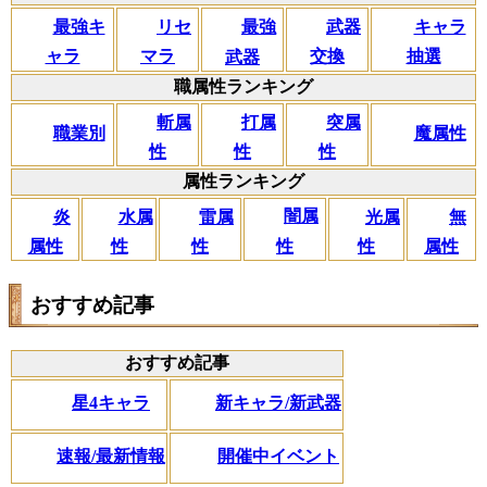
リセ
最強キ
武器
キャラ
最強
マラ
ャラ
交換
抽選
武器
職属性ランキング
斬属
打属
突属
職業別
魔属性
性
性
性
属性ランキング
闇属
炎
水属
雷属
光属
無
性
属性
性
性
性
属性
おすすめ記事
おすすめ記事
星4キャラ
新キャラ/新武器
速報/最新情報
開催中イベント