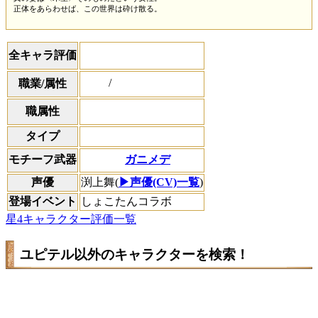
正体をあらわせば、この世界は砕け散る。
全キャラ評価
/
職業/属性
職属性
タイプ
ガニメデ
モチーフ武器
声優
渕上舞(
▶声優(CV)一覧
)
登場イベント
しょこたんコラボ
星4キャラクター評価一覧
ユピテル以外のキャラクターを検索！