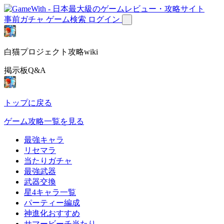
事前ガチャ
ゲーム検索
ログイン
白猫プロジェクト攻略wiki
掲示板Q&A
トップに戻る
ゲーム攻略一覧を見る
最強キャラ
リセマラ
当たりガチャ
最強武器
武器交換
星4キャラ一覧
パーティー編成
神進化おすすめ
サマービーチ当たり