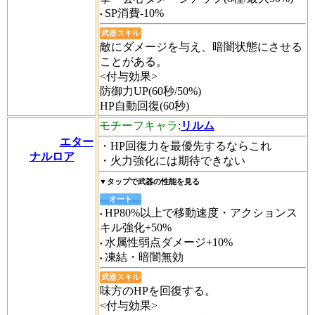
SP消費-10%
武器スキル
敵にダメージを与え、暗闇状態にさせる
ことがある。
<付与効果>
防御力UP(60秒/50%)
HP自動回復(60秒)
モチーフキャラ
:
リルム
エター
・HP回復力を最優先するならこれ
ナルロア
・火力強化には期待できない
▼タップで武器の性能を見る
オート
HP80%以上で移動速度・アクションス
キル強化+50%
水属性弱点ダメージ+10%
凍結・暗闇無効
武器スキル
味方のHPを回復する。
<付与効果>