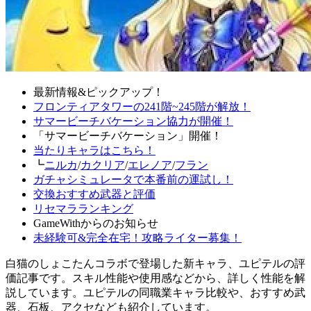
最新情報&ピックアップ！
フロンティアタワーの241階~245階が解放！
サマービーチバケーション協力が開催！
「サマービーチバケーション」開催！
当たりキャラはこちら！
┗
ニルカ
/
カクリア
/
エレノア
/
フラン
ガチャシミュレータで本番前の運試し！
交換おすすめ武器と評価
リセマラランキング
GameWithからのお知らせ
未経験可&完全在宅！攻略ライター募集！
白猫のしょこたんコラボで登場した新キャラ、ユピテルの評
価記事です。スキル性能や使用感などから、詳しく性能を解
説しています。ユピテルの同職業キャラ比較や、おすすめ武
器、石板、アクセなども紹介しています。