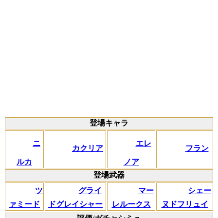
登場キャラ
ニ
エレ
カクリア
フラン
ルカ
ノア
登場武器
ツ
グライ
マー
シェー
ァミード
ドグレイシャー
レルークス
ヌドフリュイ