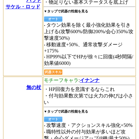
パラド
・物足りない基本ステータスを底上げ
サケル・ロッド
▼タップで武器の性能を見る
オート
タウン効果を除く最小強化効果を引き
上げる(攻撃600%/防御200%/会心350%/攻
撃速度50%)
移動速度+50%、通常攻撃ダメージ
+175%
HP99%以下でHPが徐々に回復(4秒間隔/
効果値6000)
武器スキル
モチーフキャラ
:
イナンナ
無の杖
・HP回復力を意識するならこれ
・付与効果数次第では火力の伸びは小さ
い
▼タップで武器の性能を見る
オート
攻撃速度・アクションスキル強化+50%
職特性以外の付与効果が多いほど攻
撃・会心ダメージアップ(8種/最大50%)