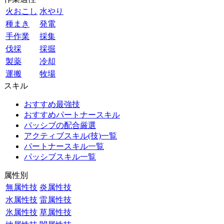
火おこし
水やり
種まき
発電
手作業
採集
伐採
採掘
製薬
冷却
運搬
牧場
スキル
おすすめ最強技
おすすめパートナースキル
パッシブの配合厳選
アクティブスキル(技)一覧
パートナースキル一覧
パッシブスキル一覧
属性別
無属性技
炎属性技
水属性技
雷属性技
氷属性技
草属性技