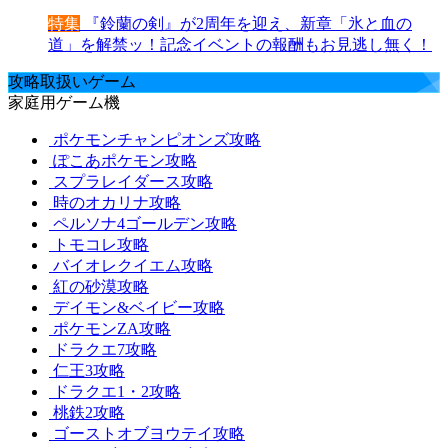
特集
『鈴蘭の剣』が2周年を迎え、新章「氷と血の
道」を解禁ッ！記念イベントの報酬もお見逃し無く！
攻略取扱いゲーム
家庭用ゲーム機
ポケモンチャンピオンズ攻略
ぽこあポケモン攻略
スプラレイダース攻略
時のオカリナ攻略
ペルソナ4ゴールデン攻略
トモコレ攻略
バイオレクイエム攻略
紅の砂漠攻略
デイモン&ベイビー攻略
ポケモンZA攻略
ドラクエ7攻略
仁王3攻略
ドラクエ1・2攻略
桃鉄2攻略
ゴーストオブヨウテイ攻略