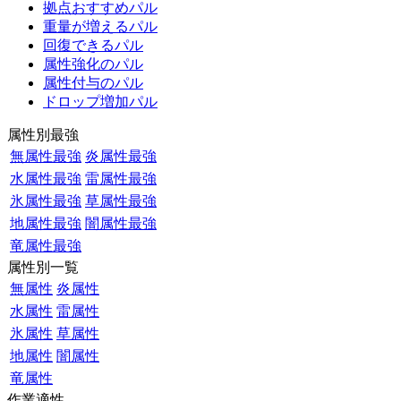
拠点おすすめパル
重量が増えるパル
回復できるパル
属性強化のパル
属性付与のパル
ドロップ増加パル
属性別最強
無属性最強
炎属性最強
水属性最強
雷属性最強
氷属性最強
草属性最強
地属性最強
闇属性最強
竜属性最強
属性別一覧
無属性
炎属性
水属性
雷属性
氷属性
草属性
地属性
闇属性
竜属性
作業適性