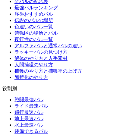
全パルの配合表
最強パルランキング
序盤おすすめパル
伝説のパルの場所
色違いのパル一覧
禁猟区の場所とパル
夜行性のパル一覧
アルファパルと通常パルの違い
ラッキーパルの見つけ方
解体のやり方と入手素材
人間捕獲のやり方
捕獲のやり方と捕獲率の上げ方
卵孵化のやり方
役割別
戦闘最強パル
ライド最速パル
飛行最速パル
地上最速パル
水上最速パル
装備できるパル