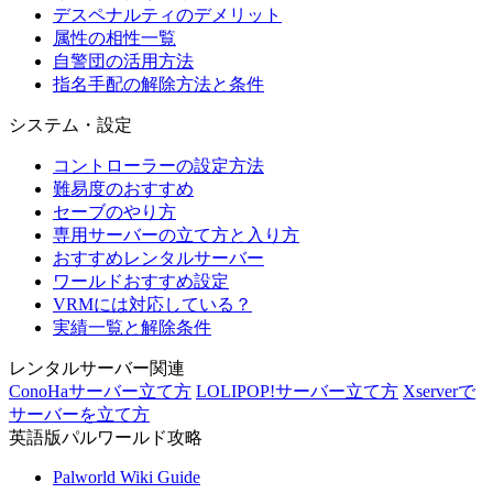
デスペナルティのデメリット
属性の相性一覧
自警団の活用方法
指名手配の解除方法と条件
システム・設定
コントローラーの設定方法
難易度のおすすめ
セーブのやり方
専用サーバーの立て方と入り方
おすすめレンタルサーバー
ワールドおすすめ設定
VRMには対応している？
実績一覧と解除条件
レンタルサーバー関連
ConoHaサーバー立て方
LOLIPOP!サーバー立て方
Xserverで
サーバーを立て方
英語版パルワールド攻略
Palworld Wiki Guide