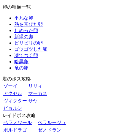
卵の種類一覧
平凡な卵
熱を帯びた卵
しめった卵
新緑の卵
ビリビリの卵
ゴツゴツした卵
凍てつく卵
暗黒卵
竜の卵
塔のボス攻略
ゾーイ
リリィ
アクセル
マーカス
ヴィクター
サヤ
ビョルン
レイドボス攻略
ベラノワール
ベラルージュ
ボルドラゴ
ゼノドラン