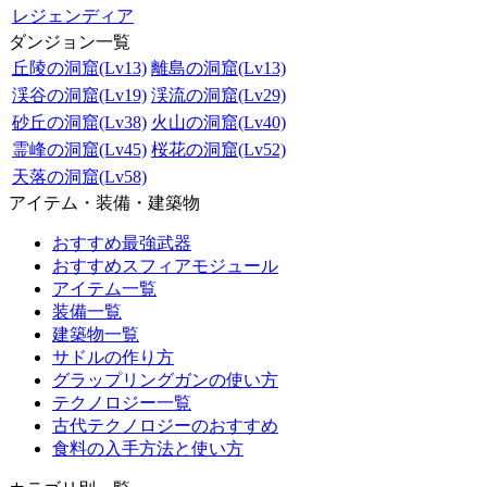
レジェンディア
ダンジョン一覧
丘陵の洞窟(Lv13)
離島の洞窟(Lv13)
渓谷の洞窟(Lv19)
渓流の洞窟(Lv29)
砂丘の洞窟(Lv38)
火山の洞窟(Lv40)
霊峰の洞窟(Lv45)
桜花の洞窟(Lv52)
天落の洞窟(Lv58)
アイテム・装備・建築物
おすすめ最強武器
おすすめスフィアモジュール
アイテム一覧
装備一覧
建築物一覧
サドルの作り方
グラップリングガンの使い方
テクノロジー一覧
古代テクノロジーのおすすめ
食料の入手方法と使い方