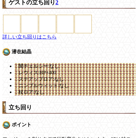
ゲストの立ち回り
2
詳しい立ち回りはこちら
潜在結晶
闇チェルシー:なし
レウィス:HP+400
ステアップロア:なし
ニンブルウィット:なし
杖ロア:なし
立ち回り
ポイント