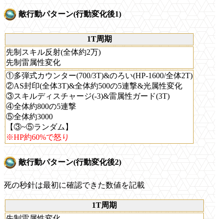
敵行動パターン(行動変化後1)
1T周期
先制スキル反射(全体約2万)
先制雷属性変化
①多弾式カウンター(700/3T)&のろい(HP-1600/全体2T)
②AS封印(全体3T)&全体約500の5連撃&光属性変化
③スキルディスチャージ(-3)&雷属性ガード(3T)
④全体約800の5連撃
⑤全体約3000
【③~⑤ランダム】
※HP約60%で怒り
敵行動パターン(行動変化後2)
死の秒針は最初に確認できた数値を記載
1T周期
先制雷属性変化