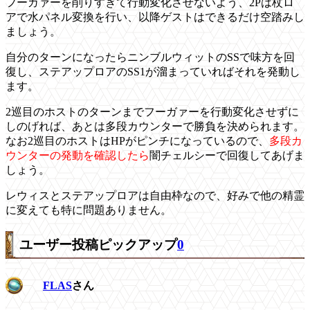
フーガァーを削りすぎて行動変化させないよう、2Pは杖ロ
アで水パネル変換を行い、以降ゲストはできるだけ空踏みし
ましょう。
自分のターンになったらニンブルウィットのSSで味方を回
復し、ステアップロアのSS1が溜まっていればそれを発動し
ます。
2巡目のホストのターンまでフーガァーを行動変化させずに
しのげれば、あとは多段カウンターで勝負を決められます。
なお2巡目のホストはHPがピンチになっているので、
多段カ
ウンターの発動を確認したら
闇チェルシーで回復してあげま
しょう。
レウィスとステアップロアは自由枠なので、好みで他の精霊
に変えても特に問題ありません。
ユーザー投稿ピックアップ
0
FLAS
さん