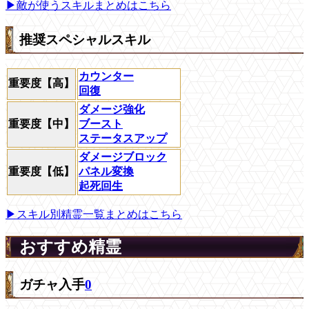
▶敵が使うスキルまとめはこちら
推奨スペシャルスキル
カウンター
重要度【高】
回復
ダメージ強化
重要度【中】
ブースト
ステータスアップ
ダメージブロック
重要度【低】
パネル変換
起死回生
▶スキル別精霊一覧まとめはこちら
おすすめ精霊
ガチャ入手
0