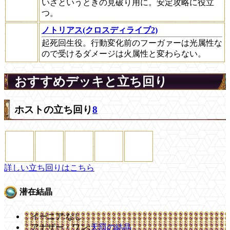
いざというときの見破り用に。安定攻略に役立
つ。
ノトリアス(クロスディライブ2)
起死回生役。行動変化前のフーガァーは光属性な
ので受けるダメージは火属性と変わらない。
おすすめデッキと立ち回り
ホストの立ち回り
8
詳しい立ち回りはこちら
潜在結晶
イーニア:なし
アナザー・ワン:
天罰の結晶