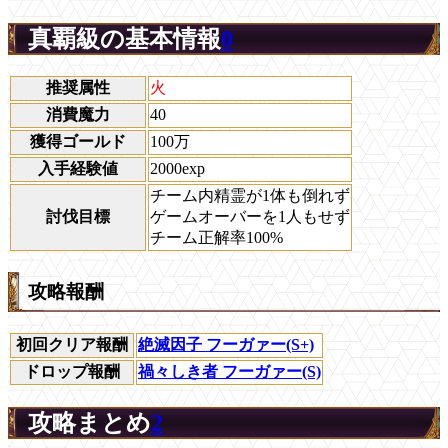
真覇級の基本情報
0
推奨属性
火
消費魔力
40
獲得ゴールド
100万
入手経験値
2000exp
チーム内精霊が1体も倒れず
討伐目標
ゲームオーバーを1人もせず
チーム正解率100%
攻略報酬
初回クリア報酬
絶滅因子 フーガァー(S+)
ドロップ報酬
禍々しき者 フーガァー(S)
攻略まとめ
2