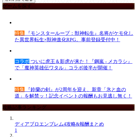
ゲームを探す
特集
『モンスターループ：獣神転生』名将がケモ化し
た異世界転生×獣神進化RPG。事前登録受付中！
コラボ
ついに虎王＆影虎が来た！『鋼嵐 - メカラシ』
で「魔神英雄伝ワタル」コラボ後半が開催！
特集
『鈴蘭の剣』が2周年を迎え、新章「氷と血の
道」を解禁ッ！記念イベントの報酬もお見逃し無く！
攻略記事ランキング
ディアブロエンブレム4攻略&報酬まとめ
1