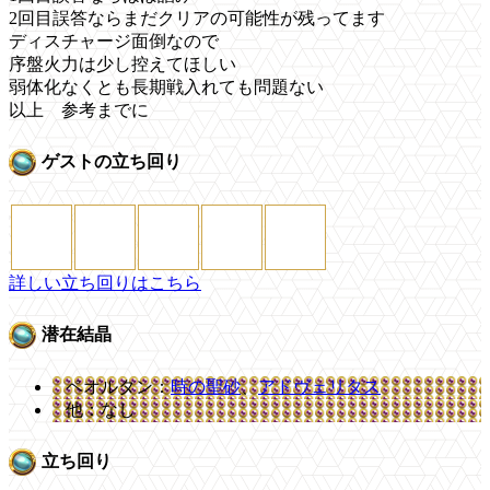
2回目誤答ならまだクリアの可能性が残ってます
ディスチャージ面倒なので
序盤火力は少し控えてほしい
弱体化なくとも長期戦入れても問題ない
以上 参考までに
ゲストの立ち回り
詳しい立ち回りはこちら
潜在結晶
ペオルタン：
時の聖砂
、
アドヴェリタス
他：なし
立ち回り