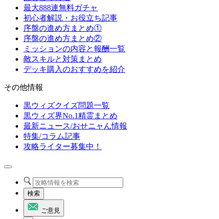
最大888連無料ガチャ
初心者解説・お役立ち記事
序盤の進め方まとめ①
序盤の進め方まとめ②
ミッションの内容と報酬一覧
敵スキルと対策まとめ
デッキ購入のおすすめを紹介
その他情報
黒ウィズクイズ問題一覧
黒ウィズ界No.1精霊まとめ
最新ニュース/おせニャん情報
特集/コラム記事
攻略ライター募集中！
検索
ご意見