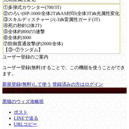
①多弾式カウンター(700/3T)
②のろい(HP-1600/全体2T)&AS封印(全体3T)&光属性変化
③スキルディスチャージ(-3)&雷属性ガード(3T)
④死の秒針(2体2T)
⑤全体約800の5連撃
⑥全体約3000
⑦防御貫通攻撃(約2000/全体)
【③~⑦ランダム】
ユーザー登録のご案内
ユーザー登録(無料)することで、この機能を使うことができ
ます。
新規登録(無料)して使う
登録済みの方はログイン
この記事を書いた人
黒猫のウィズ攻略班
ポスト
LINEで送る
URLコピー