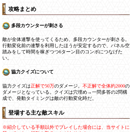
攻略まとめ
多段カウンターが刺さる
敵が全体連撃を使ってくるため、多段カウンターが刺さる。
行動変化前の連撃を利用したほうが安定するので、パネル空
踏みをして時間を稼ぎつつ6ターン目のコンボにつなげた
い。
協力クイズについて
協力クイズは
正解で50万
のダメージ。
不正解で全体約2000
の
ダメージとなっている。クイズは穴埋め→一問多答の2問構
成で、発動タイミングは敵の行動変化時だ。
登場する主な敵スキル
※紹介している手順以外でプレイした場合には、当サイトに