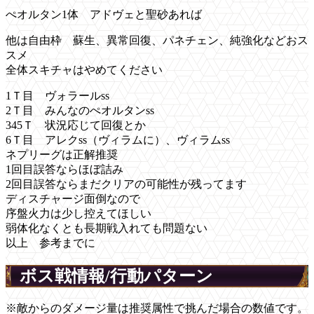
ぺオルタン1体 アドヴェと聖砂あれば
他は自由枠 蘇生、異常回復、パネチェン、純強化などおス
スメ
全体スキチャはやめてください
1Ｔ目 ヴォラールss
2Ｔ目 みんなのぺオルタンss
345Ｔ 状況応じて回復とか
6Ｔ目 アレクss（ヴィラムに）、ヴィラムss
ネプリーグは正解推奨
1回目誤答ならほぼ詰み
2回目誤答ならまだクリアの可能性が残ってます
ディスチャージ面倒なので
序盤火力は少し控えてほしい
弱体化なくとも長期戦入れても問題ない
以上 参考までに
ボス戦情報/行動パターン
※敵からのダメージ量は推奨属性で挑んだ場合の数値です。