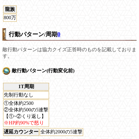
龍族
800万
行動パターン/周期
0
敵行動パターンは協力クイズ正答時のものを記載しておりま
す。
敵行動パターン(行動変化前)
1T周期
先制行動なし
①全体約2500
②全体約500の5連撃
【①~②くり返し】
※HP約90%で怒り
遅延カウンター
全体約2000の5連撃