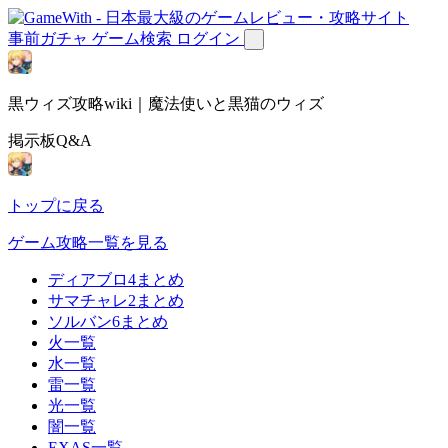
事前ガチャ
ゲーム検索
ログイン
黒ウィズ攻略wiki｜魔法使いと黒猫のウィズ
掲示板Q&A
トップに戻る
ゲーム攻略一覧を見る
ディアブロ4まとめ
サマチャレ2まとめ
ソルバン6まとめ
火一覧
水一覧
雷一覧
光一覧
闇一覧
EXAS一覧