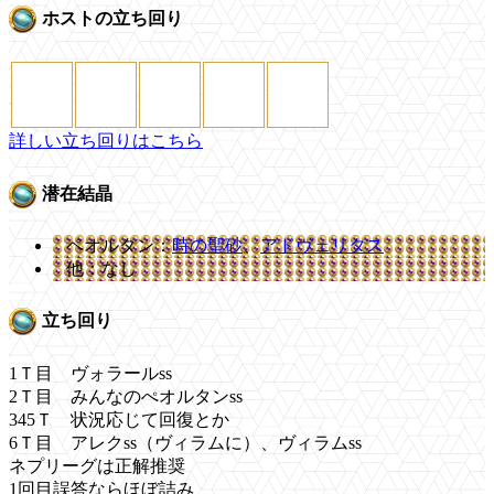
ホストの立ち回り
詳しい立ち回りはこちら
潜在結晶
ペオルタン：
時の聖砂
、
アドヴェリタス
他：なし
立ち回り
1Ｔ目 ヴォラールss
2Ｔ目 みんなのぺオルタンss
345Ｔ 状況応じて回復とか
6Ｔ目 アレクss（ヴィラムに）、ヴィラムss
ネプリーグは正解推奨
1回目誤答ならほぼ詰み