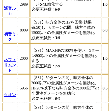
ージを無効化する
2989
1.0
巡音ル
必要正解数：
6
/9
カ
【SS1】味方全体のHPを回復(効果
値:50)し、6ターンの間、味方全体の
8009
6.0
1500以下の全属性ダメージを無効化
初音ミ
必要正解数：
3
/8
ク
【SS1】MAXHPの100%を使い、5ター
ン800以下の全属性ダメージを無効化
2000
1.0
ネフィ
する
リムン
必要正解数：
7
/9
ド
【SS1】50ターンの間、味方全体の
2000以下の全属性ダメージを無効化、
5956
HP20%以下なら味方全体の3000以下の
8.5
全属性ダメージを無効化
クオン
必要正解数：
0
/3
【SS1】50ターンの間、味方全体の