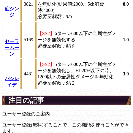
3821
を無効化(効果値:2000、5ch消費
8.0
碇シン
時:4000)
ジ
必要正解数：
3
/6
【SS2】
6ターン600以下の全属性ダメ
5169
ージを無効化する
1.0
セーラ
必要正解数：
8
/10
ームー
ン
【SS2】
5ターン600以下の全属性ダメ
ージを無効化し、HP20%以下の時、
4481
3.0
1200以下の全属性ダメージを無効化
バシレ
必要正解数：
9
/12
イデ
注目の記事
ユーザー登録のご案内
ユーザー登録(無料)することで、この機能を使うことができ
ます。