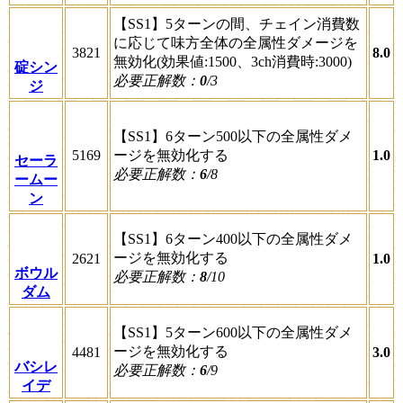
【SS1】5ターンの間、チェイン消費数
に応じて味方全体の全属性ダメージを
3821
8.0
無効化(効果値:1500、3ch消費時:3000)
碇シン
必要正解数：
0
/3
ジ
【SS1】6ターン500以下の全属性ダメ
5169
ージを無効化する
1.0
セーラ
必要正解数：
6
/8
ームー
ン
【SS1】6ターン400以下の全属性ダメ
ージを無効化する
2621
1.0
ボウル
必要正解数：
8
/10
ダム
【SS1】5ターン600以下の全属性ダメ
ージを無効化する
4481
3.0
バシレ
必要正解数：
6
/9
イデ