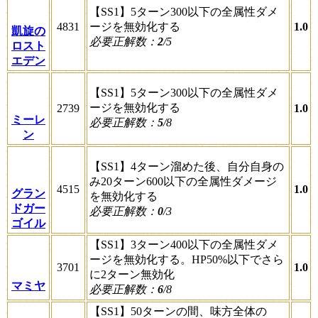
【SS1】5ターン300以下の全属性ダメ
4831
ージを無効化する
1.0
凱旋の
必要正解数：
2
/5
ロスト
エデン
【SS1】5ターン300以下の全属性ダメ
ージを無効化する
2739
1.0
ミーレ
必要正解数：
5
/8
ン
【SS1】4ターン溜めた後、自分自身の
み20ターン600以下の全属性ダメージ
4515
1.0
グラン
を無効化する
ドガー
必要正解数：
0
/3
ゴイル
【SS1】3ターン400以下の全属性ダメ
ージを無効化する。HP50%以下でさら
3701
1.0
に2ターン無効化
マミヤ
必要正解数：
6
/8
【SS1】50ターンの間、味方全体の