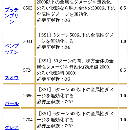
2000以下の全属性ダメージを無効化、
8503
のろい状態なら味方全体の3000以下の
8.5
プッチ
全属性ダメージを無効化
ンプリ
必要正解数：
0
/3
ン
【SS1】5ターン500以下の全属性ダメ
ージを無効化する
3031
1.0
ペンプ
必要正解数：
8
/8
ッチン
【SS1】50ターンの間、味方全体の全
属性ダメージを無効化(効果値:2000、
5724
8.5
のろい状態時:3000)
スオウ
必要正解数：
0
/3
【SS1】5ターン500以下の全属性ダメ
2686
ージを無効化する
1.0
必要正解数：
7
/10
パール
【SS1】6ターン500以下の全属性ダメ
2704
ージを無効化する
1.0
必要正解数：
7
/10
クレア