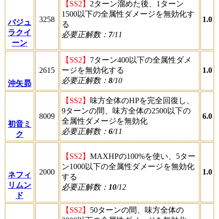
【SS2】
2ターン溜めた後、1ターン
1500以下の全属性ダメージを無効化す
3258
1.0
バジュ
る
ラクイ
必要正解数：
7
/11
ーン
【SS2】
7ターン400以下の全属性ダメ
2615
ージを無効化する
1.0
必要正解数：
8
/10
沖矢昴
【SS2】
味方全体のHPを完全回復し、
9ターンの間、味方全体の2500以下の
8009
6.0
全属性ダメージを無効化
初音ミ
必要正解数：
6
/11
ク
【SS2】
MAXHPの100%を使い、5ター
ン1000以下の全属性ダメージを無効化
2000
1.0
ネフィ
する
リムン
必要正解数：
10
/12
ド
【SS2】
50ターンの間、味方全体の