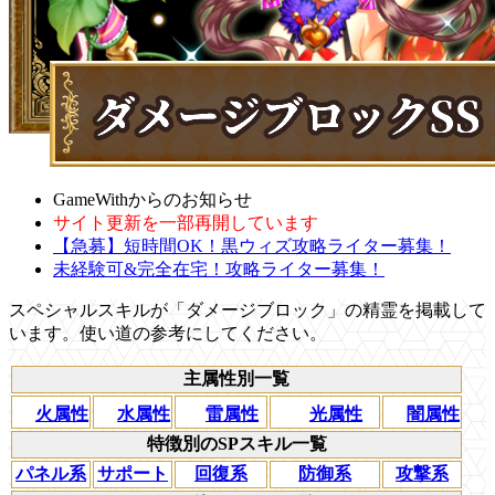
GameWithからのお知らせ
サイト更新を一部再開しています
【急募】短時間OK！黒ウィズ攻略ライター募集！
未経験可&完全在宅！攻略ライター募集！
スペシャルスキルが「ダメージブロック」の精霊を掲載して
います。使い道の参考にしてください。
主属性別一覧
火属性
水属性
雷属性
光属性
闇属性
特徴別のSPスキル一覧
パネル系
サポート
回復系
防御系
攻撃系