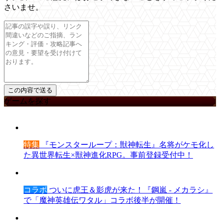
さいませ。
ゲームを探す
特集
『モンスターループ：獣神転生』名将がケモ化し
た異世界転生×獣神進化RPG。事前登録受付中！
コラボ
ついに虎王＆影虎が来た！『鋼嵐 - メカラシ』
で「魔神英雄伝ワタル」コラボ後半が開催！