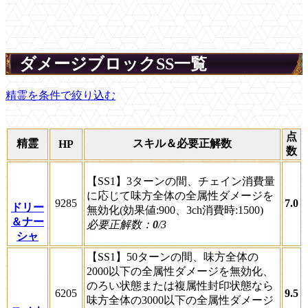
ダメージブロックSS一覧
精霊を条件で絞り込む
点
精霊
スキル＆必要正解数
HP
数
【SS1】3ターンの間、チェイン消費量
に応じて味方全体の全属性ダメージを
9285
7.0
ドリー
無効化(効果値:900、3ch消費時:1500)
＆ナー
必要正解数：
0
/3
シャ
【SS1】50ターンの間、味方全体の
2000以下の全属性ダメージを無効化、
のろい状態または複属性封印状態なら
6205
9.5
味方全体の3000以下の全属性ダメージ