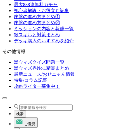
最大888連無料ガチャ
初心者解説・お役立ち記事
序盤の進め方まとめ①
序盤の進め方まとめ②
ミッションの内容と報酬一覧
敵スキルと対策まとめ
デッキ購入のおすすめを紹介
その他情報
黒ウィズクイズ問題一覧
黒ウィズ界No.1精霊まとめ
最新ニュース/おせニャん情報
特集/コラム記事
攻略ライター募集中！
検索
ご意見