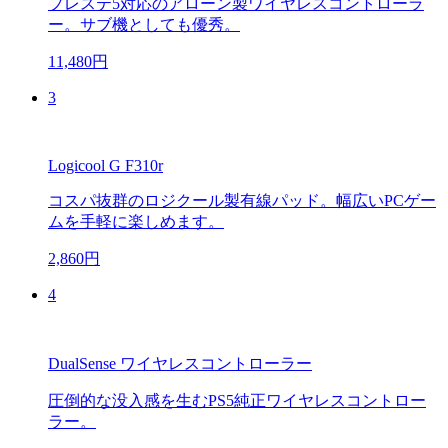
プレステ5対応のアローン製ワイヤレスコントローラ
ー。サブ機としても優秀。
11,480円
3
Logicool G F310r
コスパ抜群のロジクール製有線パッド。幅広いPCゲー
ムを手軽に楽しめます。
2,860円
4
DualSense ワイヤレスコントローラー
圧倒的な没入感を生むPS5純正ワイヤレスコントロー
ラー。