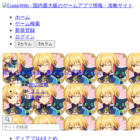
ホーム
ゲーム検索
新規登録
ログイン
2カラム
3カラム
黒ウィズ攻略wiki｜魔法使いと黒猫のウィズ
他の攻略
コミュ
速報
掲示板
ディアブロ4まとめ