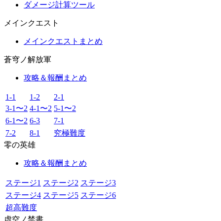
ダメージ計算ツール
メインクエスト
メインクエストまとめ
蒼穹ノ解放軍
攻略＆報酬まとめ
1-1
1-2
2-1
3-1〜2
4-1〜2
5-1〜2
6-1〜2
6-3
7-1
7-2
8-1
究極難度
零の英雄
攻略＆報酬まとめ
ステージ1
ステージ2
ステージ3
ステージ4
ステージ5
ステージ6
超高難度
虚空ノ禁書