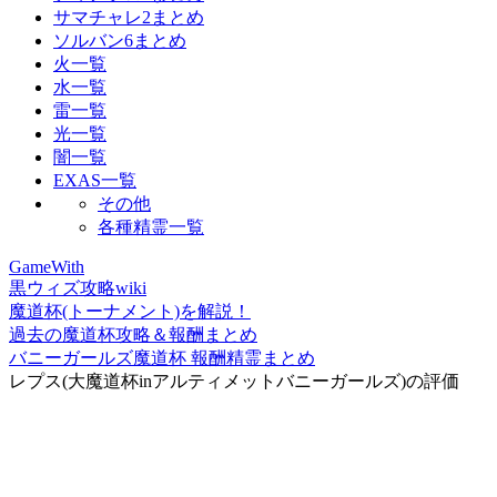
サマチャレ2まとめ
ソルバン6まとめ
火一覧
水一覧
雷一覧
光一覧
闇一覧
EXAS一覧
その他
各種精霊一覧
GameWith
黒ウィズ攻略wiki
魔道杯(トーナメント)を解説！
過去の魔道杯攻略＆報酬まとめ
バニーガールズ魔道杯 報酬精霊まとめ
レプス(大魔道杯inアルティメットバニーガールズ)の評価