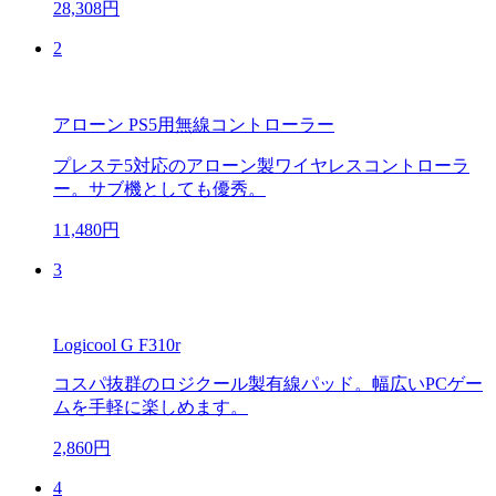
28,308円
2
アローン PS5用無線コントローラー
プレステ5対応のアローン製ワイヤレスコントローラ
ー。サブ機としても優秀。
11,480円
3
Logicool G F310r
コスパ抜群のロジクール製有線パッド。幅広いPCゲー
ムを手軽に楽しめます。
2,860円
4