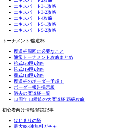
エキスパート2攻略
エキスパート3-1攻略
エキスパート3-2攻略
エキスパート4攻略
エキスパート5-1攻略
エキスパート5-2攻略
トーナメント/魔道杯
魔道杯周回に必要なこと
通常トーナメント攻略まとめ
拾式(20段)攻略
玖式(19段)攻略
捌式(18段)攻略
魔道杯のボーダー予想！
ボーダー報告掲示板
過去の魔道杯一覧
13周年 13種族の大魔道杯 覇級攻略
初心者向け情報/解説記事
はじまりの塔
最大888連無料ガチャ