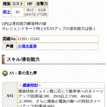
種族
コスト
HP
攻撃力
3615
6328
術士
83
(4315)
(7528)
()内は潜在能力解放時の値
※レジェンドモード時とEXASアップの潜在能力は除く
図鑑No.
11205 / 15243
声優
小清水亜美
スキル/潜在能力
AS：君の見た夢
＜
種族特効
＞
種族特効:チェイン数に応じて敵単体へのダメージ
AS1
アップ(効果値:300、20ch以上:1500、40ch以
上:3000)、さらに種族が魔族の敵への特効ダメー
ジアップ(効果値:900)