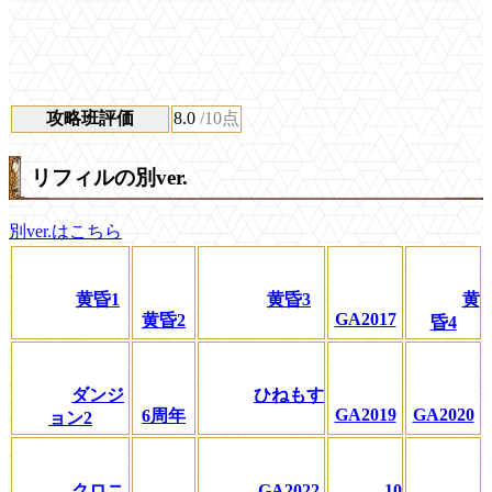
攻略班評価
8.0
/10点
リフィルの別ver.
別ver.はこちら
黄昏1
黄昏3
黄
GA2017
黄昏2
昏4
ダンジ
ひねもす
GA2019
GA2020
6周年
ョン2
クロニ
GA2022
10