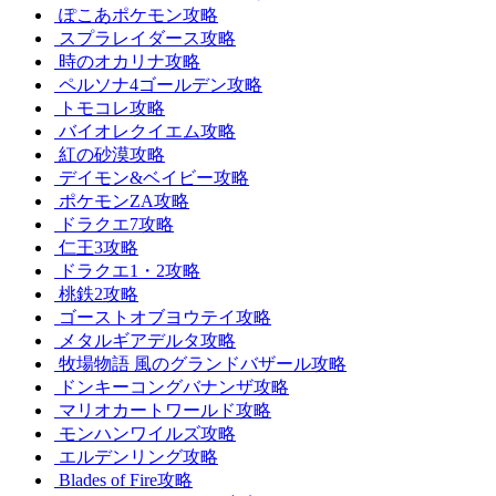
ぽこあポケモン攻略
スプラレイダース攻略
時のオカリナ攻略
ペルソナ4ゴールデン攻略
トモコレ攻略
バイオレクイエム攻略
紅の砂漠攻略
デイモン&ベイビー攻略
ポケモンZA攻略
ドラクエ7攻略
仁王3攻略
ドラクエ1・2攻略
桃鉄2攻略
ゴーストオブヨウテイ攻略
メタルギアデルタ攻略
牧場物語 風のグランドバザール攻略
ドンキーコングバナンザ攻略
マリオカートワールド攻略
モンハンワイルズ攻略
エルデンリング攻略
Blades of Fire攻略