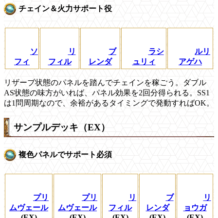
チェイン＆火力サポート役
ソ
リ
ブ
ラシ
ルリ
フィ
フィル
レンダ
ュリィ
アゲハ
リザーブ状態のパネルを踏んでチェインを稼ごう。ダブル
AS状態の味方がいれば、パネル効果を2回分得られる。SS1
は1問周期なので、余裕があるタイミングで発動すればOK。
サンプルデッキ（EX）
複色パネルでサポート必須
プリ
プリ
リ
ブ
リ
ムヴェール
ムヴェール
フィル
レンダ
ョウガ
(EX)
(EX)
(EX)
(EX)
(EX)