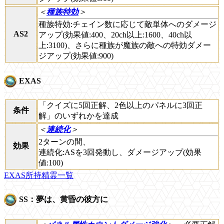
＜
種族特効
＞
種族特効:チェイン数に応じて敵単体へのダメージ
AS2
アップ(効果値:400、20ch以上:1600、40ch以
上:3100)、さらに種族が魔族の敵への特効ダメー
ジアップ(効果値:900)
EXAS
「クイズに5回正解、2色以上のパネルに3回正
条件
解」のいずれかを達成
＜
連続化
＞
2ターンの間、
効果
連続化:ASを3回発動し、ダメージアップ(効果
値:100)
EXAS所持精霊一覧
SS：夢は、黄昏の彼方に