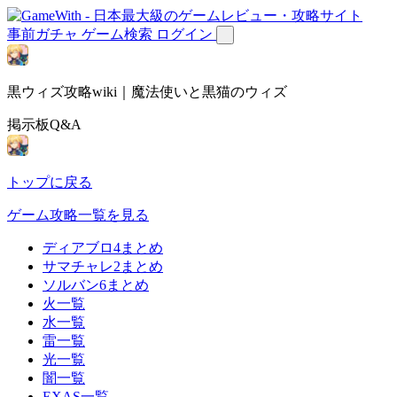
事前ガチャ
ゲーム検索
ログイン
黒ウィズ攻略wiki｜魔法使いと黒猫のウィズ
掲示板Q&A
トップに戻る
ゲーム攻略一覧を見る
ディアブロ4まとめ
サマチャレ2まとめ
ソルバン6まとめ
火一覧
水一覧
雷一覧
光一覧
闇一覧
EXAS一覧