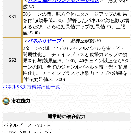
＜
パネル属性カウントダメージ強化
＞
必要正解
数 0/1
50ターンの間、味方全体にダメージアップの効果
SS1
を付与(効果値:350)、解答したパネルの総色数が増
えるたび、さらに効果値アップ(効果値:75、上限
値:2200)
＜
パネルリザーブ
＞
必要正解数 0/3
2ターンの間、全てのジャンルパネルを雷・光・
闇属性化し、チェインプラスと攻撃力アップの効
SS2
果を付与(効果値:5、100)、40チェイン以上なら5タ
ーンの間、全てのジャンルパネルを雷・光・闇属
性化し、チェインプラスと攻撃力アップの効果を
付与(効果値:8、300)
パネルSS所持精霊評価一覧
潜在能力
通常時の潜在能力
パネルブーストVI・雷