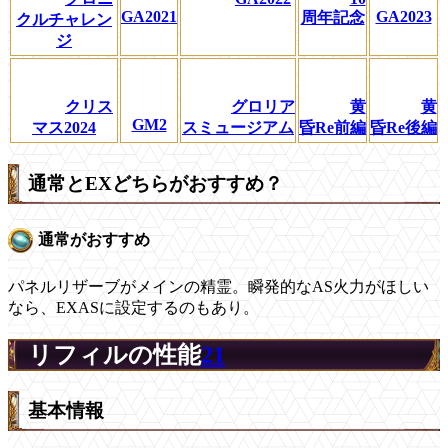
GA2021
GA2023
周年記念
クルチャレン
ジ
クリス
グロリア
黄
黄
GM2
マス2024
スミュージアム
昏Re前編
昏Re後編
通常とEXどちらがおすすめ？
通常がおすすめ
パネルリザーブがメインの精霊。瞬発的なAS火力がほしい
なら、EXASに設定するのもあり。
リフィルの性能
21
基本情報