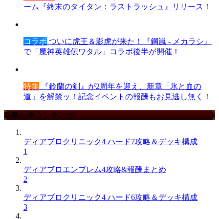
ーム『終末のタイタン：ラストラッシュ』リリース！
コラボ
ついに虎王＆影虎が来た！『鋼嵐 - メカラシ』
で「魔神英雄伝ワタル」コラボ後半が開催！
特集
『鈴蘭の剣』が2周年を迎え、新章「氷と血の
道」を解禁ッ！記念イベントの報酬もお見逃し無く！
攻略記事ランキング
ディアブロクリニック4 ハード7攻略＆デッキ構成
1
ディアブロエンブレム4攻略&報酬まとめ
2
ディアブロクリニック4 ハード6攻略＆デッキ構成
3