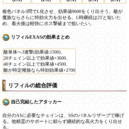
複色パネル3問でL化させ、効果値9600をくり出そう。敵が
魔族ならさらに特効火力を出せる。L時継続は2Tと短いた
め、着火後は軽快にボス撃破まで狙いたい。
リフィルEXASの効果まとめ
敵単体へ3連撃(効果値:1500)、
20チェイン以上で効果値+3600、
40チェイン以上で効果値+4500、
敵が特定種族なら特効効果値+2700
リフィルの総合評価
自己完結したアタッカー
自分のASに必要なチェインは、SSのパネルリザーブで稼げ
る。他精霊のサポートに頼らず継続的な高火力をくり出せ
る。