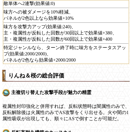
敵単体へ2連撃(効果値:0)
味方への被ダメージを10%軽減、
パネルが2色以上なら効果値+10%
味方を攻撃力アップ(効果値:240)、
主・複属性が反転した回数が30回以上で効果値+380、
主・複属性が反転した回数が60回以上で効果値+400
特定ジャンルなら、ターン終了時に味方をステータスアッ
プ(効果値:2000/2000)、
パネルが2色なら効果値+2000/2000
りんね＆桜の総合評価
主複切り替えた攻撃手段が魅力の精霊
複属性封印強化と併用すれば、反転状態時は闇属性のみで、
反転解除後は火属性のみでAS攻撃をくり出せる。火や闇の1
属性吸収が出現しても、順々にASで倒すことが可能だ。