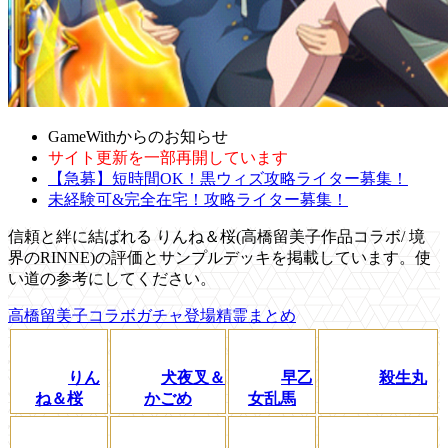
GameWithからのお知らせ
サイト更新を一部再開しています
【急募】短時間OK！黒ウィズ攻略ライター募集！
未経験可&完全在宅！攻略ライター募集！
信頼と絆に結ばれる りんね＆桜(高橋留美子作品コラボ/ 境
界のRINNE)の評価とサンプルデッキを掲載しています。使
い道の参考にしてください。
高橋留美子コラボガチャ登場精霊まとめ
りん
犬夜叉＆
早乙
殺生丸
ね＆桜
かごめ
女乱馬