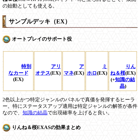
の始動としても使える。
サンプルデッキ（EX）
オートプレイのサポート役
特別
アリ
ア
ミ
りん
なカード
オテス
(EX)
マネ
(EX)
ホロ
(EX)
ね＆桜
(EX)
(EX)
(+
知識の結
晶
)
2色以上かつ特定ジャンルのパネルで真価を発揮するヒーラ
ー。特にステータスアップ適用は特定ジャンルの解答が条件
なので、
知識の結晶
で出現確率を上げると良い。
りんね＆桜EXASの効果まとめ