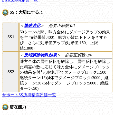
EXAS所持精霊一覧
SS：大切にするよ
＜
撃破強化
＞
必要正解数 0/1
50ターンの間、味方全体にダメージアップの効果
SS1
を付与(効果値:400)、味方が敵にトドメをさすた
び、さらに効果値アップ(効果値:150、上限
値:1800)
＜
反転解除特殊効果
＞
必要正解数 0/4
味方全体の属性反転を解除し、属性反転を解除し
た精霊の数に応じて味方全体にダメージブロック
SS2
の効果を付与(3体以下でダメージブロック:1500、
継続ターン:15)(4体でダメージブロック:3000、継
続ターン:30)(5体でダメージブロック:5000、継続
ターン:50)
サポートSS所持精霊評価一覧
潜在能力