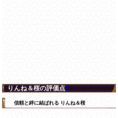
りんね＆桜の評価点
5
信頼と絆に結ばれる りんね＆桜