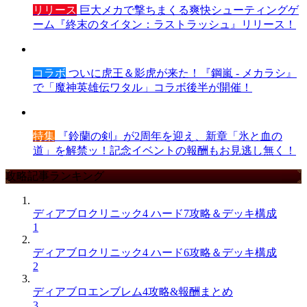
リリース
巨大メカで撃ちまくる爽快シューティングゲ
ーム『終末のタイタン：ラストラッシュ』リリース！
コラボ
ついに虎王＆影虎が来た！『鋼嵐 - メカラシ』
で「魔神英雄伝ワタル」コラボ後半が開催！
特集
『鈴蘭の剣』が2周年を迎え、新章「氷と血の
道」を解禁ッ！記念イベントの報酬もお見逃し無く！
攻略記事ランキング
ディアブロクリニック4 ハード7攻略＆デッキ構成
1
ディアブロクリニック4 ハード6攻略＆デッキ構成
2
ディアブロエンブレム4攻略&報酬まとめ
3