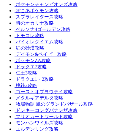
ポケモンチャンピオンズ攻略
ぽこあポケモン攻略
スプラレイダース攻略
時のオカリナ攻略
ペルソナ4ゴールデン攻略
トモコレ攻略
バイオレクイエム攻略
紅の砂漠攻略
デイモン&ベイビー攻略
ポケモンZA攻略
ドラクエ7攻略
仁王3攻略
ドラクエ1・2攻略
桃鉄2攻略
ゴーストオブヨウテイ攻略
メタルギアデルタ攻略
牧場物語 風のグランドバザール攻略
ドンキーコングバナンザ攻略
マリオカートワールド攻略
モンハンワイルズ攻略
エルデンリング攻略