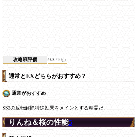
攻略班評価
9.3
/10点
通常とEXどちらがおすすめ？
通常がおすすめ
SS2の反転解除特殊効果をメインとする精霊だ。
りんね＆桜の性能
5