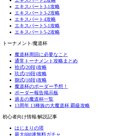
エキスパート2攻略
エキスパート3-1攻略
エキスパート3-2攻略
エキスパート4攻略
エキスパート5-1攻略
エキスパート5-2攻略
トーナメント/魔道杯
魔道杯周回に必要なこと
通常トーナメント攻略まとめ
拾式(20段)攻略
玖式(19段)攻略
捌式(18段)攻略
魔道杯のボーダー予想！
ボーダー報告掲示板
過去の魔道杯一覧
13周年 13種族の大魔道杯 覇級攻略
初心者向け情報/解説記事
はじまりの塔
最大888連無料ガチャ