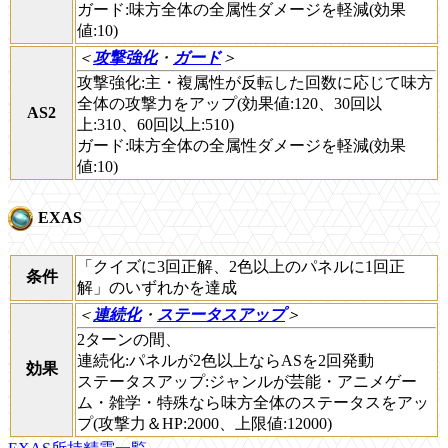
ガード:味方全体の全属性ダメージを軽減(効果
値:10)
＜
攻撃強化
・
ガード
＞
攻撃強化:主・複属性が反転した回数に応じて味方
全体の攻撃力をアップ(効果値:120、30回以
AS2
上:310、60回以上:510)
ガード:味方全体の全属性ダメージを軽減(効果
値:10)
EXAS
「クイズに3回正解、2色以上のパネルに1回正
条件
解」のいずれかを達成
＜
連続化
・
ステータスアップ
＞
2ターンの間、
連続化:パネルが2色以上ならASを2回発動
効果
ステータスアップ:ジャンルが芸能・アニメゲー
ム・雑学・特殊なら味方全体のステータスをアッ
プ(攻撃力＆HP:2000、上限値:12000)