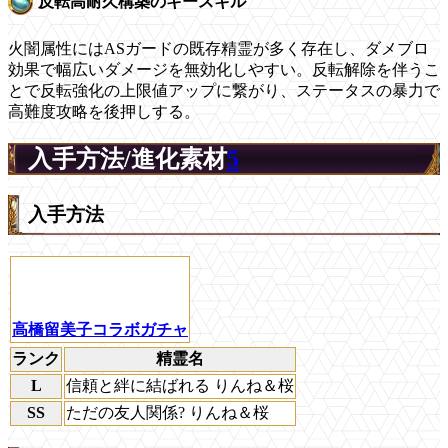
反転高耐久構築のキースキル
火闇属性にはASガードの既存精霊が多く存在し、ダメブロ
効果で幅広いダメージを無効化しやすい。反転解除を伴うこ
とで反転強化の上限値アップに繋がり、ステータスの暴力で
高難度攻略を後押しする。
入手方法/進化素材
5
入手方法
高橋留美子コラボガチャ
ランク
精霊名
L
信頼と絆に結ばれる りんね＆桜
SS
ただの友人関係? りんね＆桜