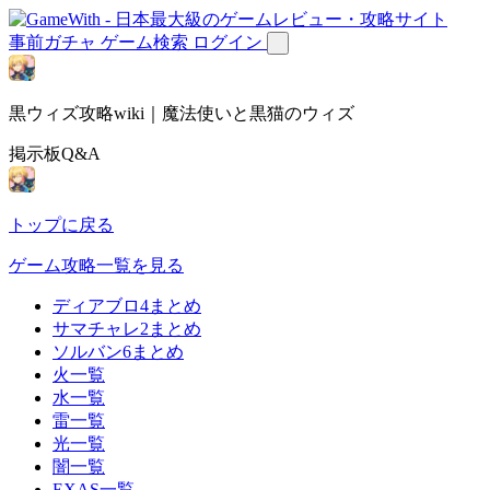
事前ガチャ
ゲーム検索
ログイン
黒ウィズ攻略wiki｜魔法使いと黒猫のウィズ
掲示板Q&A
トップに戻る
ゲーム攻略一覧を見る
ディアブロ4まとめ
サマチャレ2まとめ
ソルバン6まとめ
火一覧
水一覧
雷一覧
光一覧
闇一覧
EXAS一覧