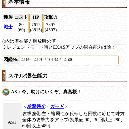
基本情報
種族
コスト
HP
攻撃力
80
7615
3397
戦士
(60)
(8815)
(4597)
()内は潜在能力解放時の値
※レジェンドモード時とEXASアップの潜在能力は除く
図鑑No.
4169 - 4170 / 10134 / 14606
スキル/潜在能力
AS：今、助けにいくぞ、真宮桜！
＜
攻撃強化
・
ガード
＞
攻撃強化:主・複属性が反転した回数に応じて味方
全体の攻撃力をアップ(効果値:90、30回以上:280、
AS1
60回以上:480)