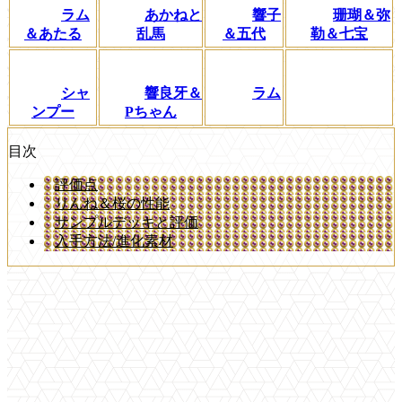
ラム
あかねと
響子
珊瑚＆弥
＆あたる
乱馬
＆五代
勒＆七宝
シャ
響良牙＆
ラム
ンプー
Pちゃん
目次
評価点
りんね＆桜の性能
サンプルデッキと評価
入手方法/進化素材