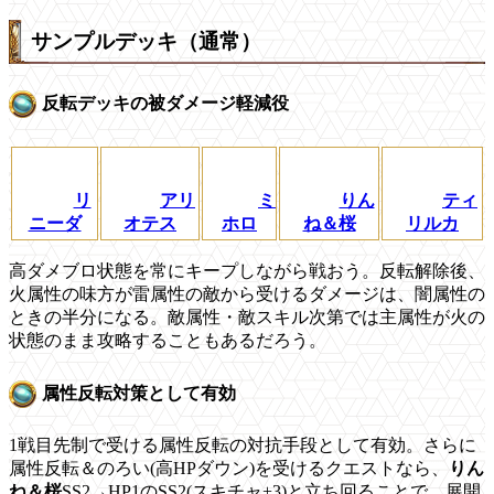
サンプルデッキ（通常）
反転デッキの被ダメージ軽減役
リ
アリ
ミ
りん
ティ
ニーダ
オテス
ホロ
ね＆桜
リルカ
高ダメブロ状態を常にキープしながら戦おう。反転解除後、
火属性の味方が雷属性の敵から受けるダメージは、闇属性の
ときの半分になる。敵属性・敵スキル次第では主属性が火の
状態のまま攻略することもあるだろう。
属性反転対策として有効
1戦目先制で受ける属性反転の対抗手段として有効。さらに
属性反転＆のろい(高HPダウン)を受けるクエストなら、
りん
ね＆桜
SS2→HP1の
SS2(スキチャ+3)と立ち回ることで、展開