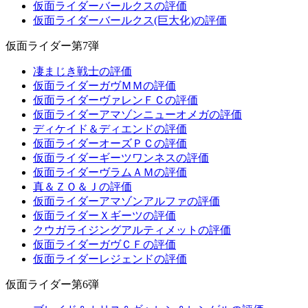
仮面ライダーバールクスの評価
仮面ライダーバールクス(巨大化)の評価
仮面ライダー第7弾
凄まじき戦士の評価
仮面ライダーガヴＭＭの評価
仮面ライダーヴァレンＦＣの評価
仮面ライダーアマゾンニューオメガの評価
ディケイド＆ディエンドの評価
仮面ライダーオーズＰＣの評価
仮面ライダーギーツワンネスの評価
仮面ライダーヴラムＡＭの評価
真＆ＺＯ＆Ｊの評価
仮面ライダーアマゾンアルファの評価
仮面ライダーＸギーツの評価
クウガライジングアルティメットの評価
仮面ライダーガヴＣＦの評価
仮面ライダーレジェンドの評価
仮面ライダー第6弾