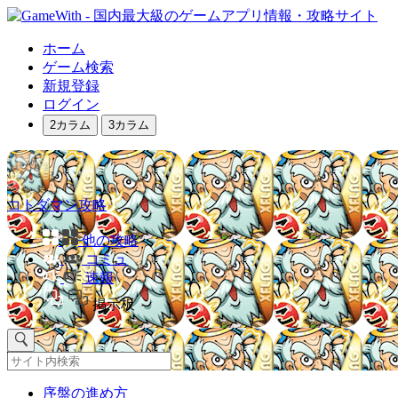
ホーム
ゲーム検索
新規登録
ログイン
2カラム
3カラム
コトダマン攻略
他の攻略
コミュ
速報
掲示板
序盤の進め方