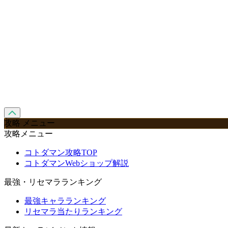
攻略 メニュー
攻略メニュー
コトダマン攻略TOP
コトダマンWebショップ解説
最強・リセマラランキング
最強キャラランキング
リセマラ当たりランキング