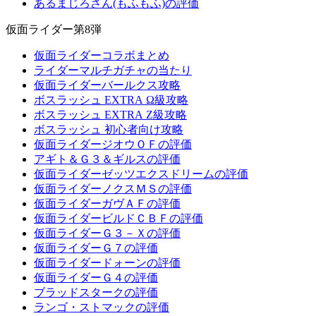
あるまじろさん(もふもふ)の評価
仮面ライダー第8弾
仮面ライダーコラボまとめ
ライダーマルチガチャの当たり
仮面ライダーバールクス攻略
ボスラッシュ EXTRA Ω級攻略
ボスラッシュ EXTRA Z級攻略
ボスラッシュ 初心者向け攻略
仮面ライダージオウＯＦの評価
アギト＆Ｇ３＆ギルスの評価
仮面ライダーゼッツエクスドリームの評価
仮面ライダーノクスＭＳの評価
仮面ライダーガヴＡＦの評価
仮面ライダービルドＣＢＦの評価
仮面ライダーＧ３－Ｘの評価
仮面ライダーＧ７の評価
仮面ライダードォーンの評価
仮面ライダーＧ４の評価
ブラッドスタークの評価
ランゴ・ストマックの評価