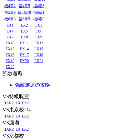
福4章2
福4章5
福4章6
福5章9
福5章10
福6章1
福6章3
福6章5
福6章8
EX1
EX2
EX3
EX4
EX5
EX6
EX7
EX8
EX9
EX10
EX11
EX12
EX13
EX14
EX15
EX16
EX17
EX18
EX19
EX20
EX21
EX22
強敵邂逅
強敵邂逅の攻略
VS特級呪霊
HARD
EX
EX2
VS東京校2年
HARD
EX
EX2
VS漏瑚
HARD
EX
EX2
VS京都校