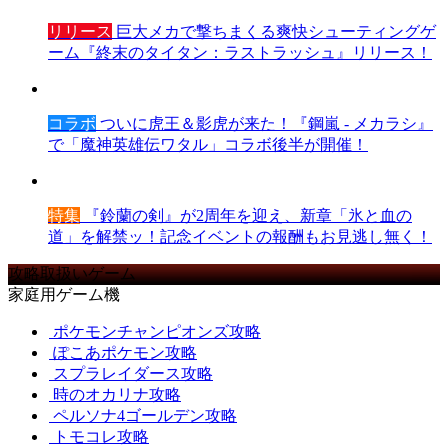
リリース
巨大メカで撃ちまくる爽快シューティングゲ
ーム『終末のタイタン：ラストラッシュ』リリース！
コラボ
ついに虎王＆影虎が来た！『鋼嵐 - メカラシ』
で「魔神英雄伝ワタル」コラボ後半が開催！
特集
『鈴蘭の剣』が2周年を迎え、新章「氷と血の
道」を解禁ッ！記念イベントの報酬もお見逃し無く！
攻略取扱いゲーム
家庭用ゲーム機
ポケモンチャンピオンズ攻略
ぽこあポケモン攻略
スプラレイダース攻略
時のオカリナ攻略
ペルソナ4ゴールデン攻略
トモコレ攻略