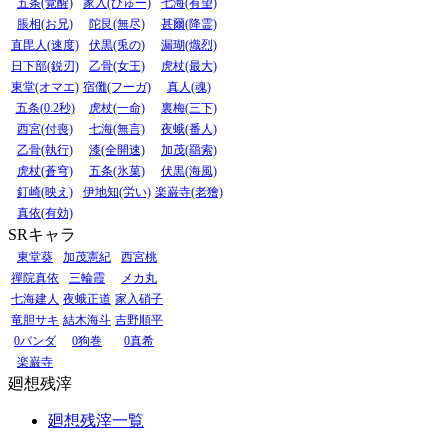
五条(覚醒)
家入(ひゅー)
七海(有望)
脹相(お兄)
陀艮(無尽)
甚爾(降霊)
直毘人(速度)
伏黒(兎の)
漏瑚(熾烈)
日下部(鋭刃)
乙骨(女王)
虎杖(最大)
東堂(オマエ)
宿儺(フーガ)
真人(魂)
五条(0.2秒)
虎杖(一命)
裏梅(三下)
西宮(付喪)
七海(無言)
夜蛾(番人)
乙骨(執行)
漆(全開速)
加茂(羂索)
虎杖(蒼穹)
五条(氷菓)
伏黒(海風)
釘崎(映え)
伊地知(労い)
楽巌寺(老獪)
真依(有効)
SRキャラ
東堂葵
加茂憲紀
西宮桃
禪院真依
三輪霞
メカ丸
七海建人
夜蛾正道
家入硝子
竜胆サキ
結木海斗
吉野順平
0パンダ
0狗巻
0真希
楽巌寺
廻想残滓
廻想残滓一覧