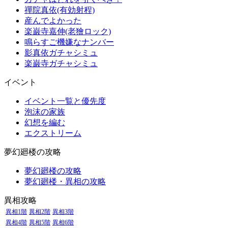
禪院真依(有効射程)
産んでよかった
楽巌寺嘉伸(老獪ロック)
鳴らすご機嫌なナンバー
影真依ガチャシミュ
楽巌寺ガチャシミュ
イベント
イベント一覧と優先度
泡沫の家族
幻想を編む
エクストリーム
夢幻廻楼の攻略
夢幻廻楼の攻略
夢幻廻楼・異相の攻略
異相攻略
異相1階
異相2階
異相3階
異相4階
異相5階
異相6階