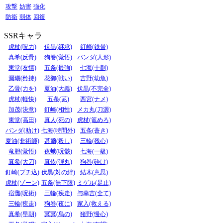
攻撃
妨害
強化
防衛
弱体
回復
SSRキャラ
虎杖(呪力)
伏黒(継承)
釘崎(鉄骨)
真希(反骨)
狗巻(覚悟)
パンダ(人形)
東堂(友情)
五条(最強)
七海(十劃)
漏瑚(矜持)
花御(戦い)
吉野(幼魚)
乙骨(力を)
夏油(大義)
伏黒(不完全)
虎杖(軽快)
五条(茈)
西宮(ナメ)
加茂(決意)
釘崎(相性)
メカ丸(刀源)
東堂(高田)
真人(死の)
虎杖(篭めろ)
パンダ(助け)
七海(時間外)
五条(蒼き)
夏油(非術師)
甚爾(殺し)
三輪(残心)
竜胆(覚悟)
夜蛾(呪骸)
七海(一級)
真希(大刀)
真依(弾丸)
狗巻(砕け)
釘崎(ブチ込)
伏黒(対の絆)
結木(意思)
虎杖(ゾーン)
五条(無下限)
ミゲル(足止)
宿儺(呪術)
三輪(疾走)
与幸吉(全て)
三輪(疾走)
狗巻(夜に)
家入(救える)
真希(早朝)
冥冥(烏の)
猪野(慢心)