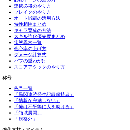
連携必殺のやり方
ブレイクのやり方
オート戦闘の活用方法
特性相性まとめ
キャラ育成の方法
スキル強化優先度まとめ
状態異常一覧
会心率の上げ方
ダメージ計算式
バフの重ねがけ
スコアアタックのやり方
称号
称号一覧
「黒閃連続発生記録保持者」
「情報が完結しない」
「俺は不平等に人を助ける」
「領域展開」
「規格外」
強化素材・アイテム