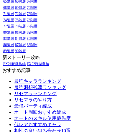
65階層
66階層
67階層
68階層
69階層
70階層
71階層
72階層
73階層
74階層
75階層
76階層
77階層
78階層
79階層
80階層
81階層
82階層
83階層
84階層
85階層
86階層
87階層
88階層
89階層
90階層
新ストーリー攻略
EX21呪獄島編
EX22呪獄島編
おすすめ記事
最強キャラランキング
最強廻想残滓ランキング
リセマラランキング
リセマラのやり方
最強パーティ編成
オート周回おすすめ編成
オートのスキル使用優先度
低レアおすすめキャラ
相性の良い組み合わせ10選