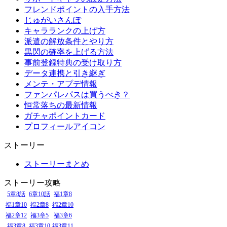
フレンドポイントの入手方法
じゅがいさんぽ
キャラランクの上げ方
派遣の解放条件とやり方
黒閃の確率を上げる方法
事前登録特典の受け取り方
データ連携と引き継ぎ
メンテ・アプデ情報
ファンパレパスは買うべき？
恒常落ちの最新情報
ガチャポイントカード
プロフィールアイコン
ストーリー
ストーリーまとめ
ストーリー攻略
5章8話
6章10話
福1章8
福1章10
福2章8
福2章10
福2章12
福3章5
福3章6
福3章8
福3章10
福3章11