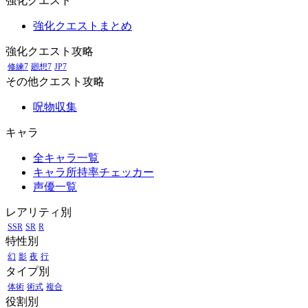
強化クエスト
強化クエストまとめ
強化クエスト攻略
修練7
廻想7
JP7
その他クエスト攻略
呪物収集
キャラ
全キャラ一覧
キャラ所持率チェッカー
声優一覧
レアリティ別
SSR
SR
R
特性別
幻
影
夜
行
タイプ別
体術
術式
複合
役割別