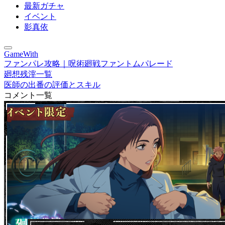
最新ガチャ
イベント
影真依
GameWith
ファンパレ攻略｜呪術廻戦ファントムパレード
廻想残滓一覧
医師の出番の評価とスキル
コメント一覧