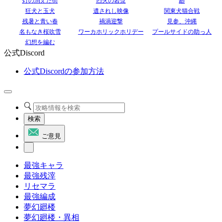
灯の消えた街
烈火の岩漿
廻
狂犬と玉犬
遺されし映像
関東犬猫合戦
残暑と青い春
禍渦迎撃
見参、沖縄
名もなき桜吹雪
ワーカホリックホリデー
プールサイドの助っ人
幻想を編む
公式Discord
公式Discordの参加方法
検索
ご意見
最強キャラ
最強残滓
リセマラ
最強編成
夢幻廻楼
夢幻廻楼・異相