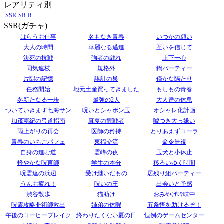
レアリティ別
SSR
SR
R
SSR(ガチャ)
はらうお仕事
名もなき青春
いつかの願い
大人の時間
華麗なる邁進
互いを信じて
決死の抗戦
強者の戯れ
上下一心
同気連枝
規格外
鍋パーティー
片隅の記憶
謀計の巣
僅かな隔たり
任務開始
地元土産買ってきました
もしもの青春
冬新たなる一歩
最強の2人
大人達の休息
ついていきます七海サン
呪いとシャボン玉
オシャレ化計画
加茂憲紀の弓道指南
真夏の観戦者
嘘つき大っ嫌い
雨上がりの再会
医師の矜持
とりあえずコーラ
青春のいちごパフェ
東福交流
命令無視
自身の進む道
霊峰の夜
玉犬と小休止
軽やかな呪言師
学生の本分
移ろいゆく時間
呪霊達の浜辺
受け継いだもの
居残り組パーティー
うんお疲れ！
呪いの王
出会いと予感
渋谷散歩
猫助け
おみやげ吟味中
呪霊攻略非術師救出
姉弟の休暇
五条悟を助けるぞ！
午後のコーヒーブレイク
終わりたくない夏の日
恒例のゲームセンター