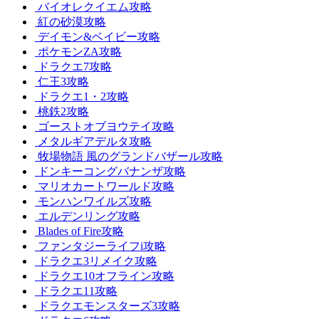
バイオレクイエム攻略
紅の砂漠攻略
デイモン&ベイビー攻略
ポケモンZA攻略
ドラクエ7攻略
仁王3攻略
ドラクエ1・2攻略
桃鉄2攻略
ゴーストオブヨウテイ攻略
メタルギアデルタ攻略
牧場物語 風のグランドバザール攻略
ドンキーコングバナンザ攻略
マリオカートワールド攻略
モンハンワイルズ攻略
エルデンリング攻略
Blades of Fire攻略
ファンタジーライフi攻略
ドラクエ3リメイク攻略
ドラクエ10オフライン攻略
ドラクエ11攻略
ドラクエモンスターズ3攻略