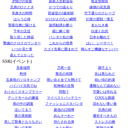
夕焼けの双影
超新入生歓迎会
呪霊登校班
兄弟のひととき
かつての温もり
縁側の花見酒
等身大の時間
防波堤の1級術師
竹下通りのクレープ
はらう心得
かけがえのない瞬間
幻実の盟戦・懐玉
聖夜任務に駆ける
迷惑勧誘お断り
名もなき春
千年の主従
鏡に解く朝
白波と白息
取り戻した静寂
パンダと柱の傷
日本を離れて
撃滅のクロスカウンター
これからの世界
はい、シーサー！
いつか見た青
スゴイ先輩に囲まれて
鳴らすご機嫌なナンバー
産んでよかった
SSR(イベント)
見参福岡
万死一生
調子上々
矜持
盤石の布陣
先は異なれど
五条悟のソロキャンプ
呪い合え全てを懸けて
幼い頃の約束
バイバイ元気でね
蛇神様の生贄
遭難なんて認めない
わくわくスタンプラリー
同類？
可愛いは作れる
デッドモールの邂逅
マイベストバッテリー
COOLな眼鏡
雨の中の調査
ファッショニスタパンダ
戻れない青い春
泣いてる？
最強の口喧嘩
兄弟の絆
夜の美術館
めんそーれー
優先すべきもの
死して賢者となりなさい
待たされる身
ストレスの種
呪いの本能
そうか死ね
医師の出番