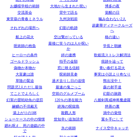
お嬢様学校の術師
大地から生まれた呪い
博多の夜
交流茶会
背中で語る
覚醒の日
東堂葵の青春ミネラル
九州決戦前
噛み合わない2人
超豪華ディナークルーズ
それぞれの場所へ
幻影の軌跡
へ
船上の花火
空は繋がっている
格の違い
最後に笑うのは人か呪い
呪術師の抱負
学長と朝練
か
ヒーローの条件
絆の連携
歌姫流ストレス解消法
ゴールドラッシュ
拍手の金額
痕跡を辿って
偽物か本物か
窓に映る信頼
青い春灯る花火
大富豪は誰
呪術師見参
事実は小説より奇なり
草陰の緊迫
過ぎ去りし日の追憶
熊出没中！
問題児2人ただし最強
最速の鬼ごっこ
森の射手達
てことでよろしく
空前のグルメブーム
幻影の旅路
幻実の盟戦幼魚の逆罰
120％の潜在能力
八握剣異戒神将魔虚羅
赫鱗の不倶戴天
絶海の呪獄島
慈善の裏
湯上がりの1杯
殺戮人形
渦中の覚悟
ショーケースの中の憧憬
世知辛い追加請求
翼を手にして
廻れ呪え、死の遊戯の中
氷の術師
ナイス空中キャッチ
で