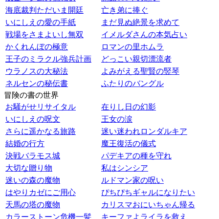
海底裁判ただいま開廷
亡き弟に捧ぐ
いにしえの愛の手紙
まだ見ぬ絶景を求めて
戦場をさまよいし無双
イメルダさんの本気占い
かくれんぼの極意
ロマンの里ホムラ
王子のミラクル強兵計画
どっこい親切漂流者
ウラノスの大秘法
よみがえる聖賢の竪琴
ネルセンの秘伝書
ふたりのバングル
冒険の書の世界
お騒がせリサイタル
在りし日の幻影
いにしえの呪文
王女の涙
さらに遥かなる旅路
迷い迷われロンダルキア
結婚の行方
魔王復活の儀式
決戦バラモス城
パデキアの種を守れ
大切な贈り物
私はシンシア
迷いの森の魔物
ルドマン家の呪い
はやりカゼにご用心
ぴちぴちギャルになりたい
天馬の塔の魔物
カリスマおにいちゃん帰る
カラーストーン危機一髪
キーファよライラを救え