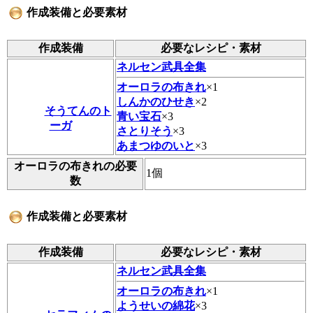
作成装備と必要素材
作成装備
必要なレシピ・素材
ネルセン武具全集
オーロラの布きれ
×1
しんかのひせき
×2
そうてんのト
青い宝石
×3
ーガ
さとりそう
×3
あまつゆのいと
×3
オーロラの布きれの必要
1個
数
作成装備と必要素材
作成装備
必要なレシピ・素材
ネルセン武具全集
オーロラの布きれ
×1
ようせいの綿花
×3