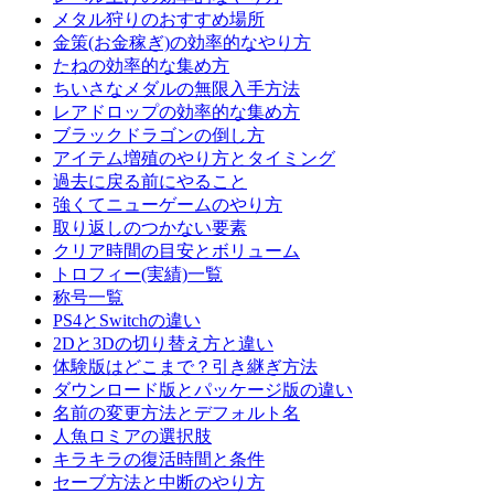
メタル狩りのおすすめ場所
金策(お金稼ぎ)の効率的なやり方
たねの効率的な集め方
ちいさなメダルの無限入手方法
レアドロップの効率的な集め方
ブラックドラゴンの倒し方
アイテム増殖のやり方とタイミング
過去に戻る前にやること
強くてニューゲームのやり方
取り返しのつかない要素
クリア時間の目安とボリューム
トロフィー(実績)一覧
称号一覧
PS4とSwitchの違い
2Dと3Dの切り替え方と違い
体験版はどこまで？引き継ぎ方法
ダウンロード版とパッケージ版の違い
名前の変更方法とデフォルト名
人魚ロミアの選択肢
キラキラの復活時間と条件
セーブ方法と中断のやり方