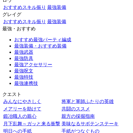
ロウ
おすすめスキル振り
最強装備
グレイグ
おすすめスキル振り
最強装備
最強・おすすめ
おすすめ最強パーティ編成
最強装備・おすすめ装備
最強武器
最強防具
最強アクセサリー
最強呪文
最強特技
最強連携技
クエスト
みんなにやさしく
将軍と軍師ふたりの英雄
メアリーを助けて
共闘のススメ
鍛冶職人の親心
親方の採掘指南
月下乱舞～ガッと来る衝撃
美味なるサボテンステーキ
明日への手紙
手紙がつなぐもの