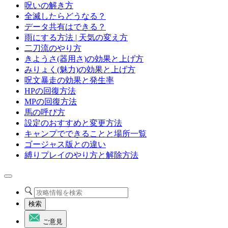
呪いの解き方
全滅したらどうなる？
データ共有はできる？
雨にする方法 | 天気の変え方
二刀流のやり方
きようさ(器用さ)の効果と上げ方
みりょく(魅力)の効果と上げ方
呪文暴走の効果と発生率
HPの回復方法
MPの回復方法
馬の呼び方
設定のおすすめと変更方法
キャンプでできることと場所一覧
ゴージャス版との違い
縛りプレイのやり方と解除方法
検索
ご意見