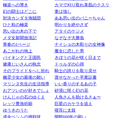
極楽への導き
カマで刈り取れ美肌のクスリ
幻の闘士はどこに
妻は強し
対決カンダタ海賊団
ああ思い出のバニーちゃん
ひと粒の極楽
明かりを絶やさず
思い出の木の下で
アタイのケジメ
メダ女新聞放浪記
なぞなぞ大勝負
青春の1ページ
ナイショの木彫りの女神像
あこがれの地上
魔女に恋した男
バイキングと王国民
きぼうの花が咲く日まで
健康じいさんの執念
ドゥルダの心得
そのプライドをへし折れ
騎士の誇りを取り戻せ
幽霊少女の最後の願い
渡せなかった卒業証書
マリンヌ先生の生活指導
いい香りのするあの子
おアツいのが好きでしょ
砂漠に咲く幻の花
けんじゃの石のゆくえ
人魚さんを助けるさぁ〜
レッツ豊漁祈願
巨星のカケラを追え
ゆうきのうた
寝耳に太鼓
成金ベシムの挑戦状
開館600年の願い