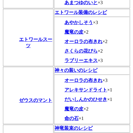
あまつゆのいと
×3
エトワール装備のレシピ
あやかしそう
×3
魔竜の皮
×2
エトワールスー
オーロラの布きれ
×2
ツ
さくらの花びら
×2
ラブリーエキス
×3
神々の装いのレシピ
オーロラの布きれ
×3
アレキサンドライト
×1
だいしんかのひせき
×1
ゼウスのマント
魔竜の皮
×2
命の石
×1
神竜装束のレシピ