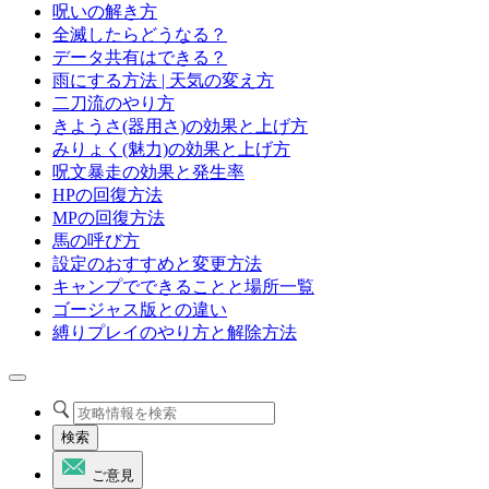
呪いの解き方
全滅したらどうなる？
データ共有はできる？
雨にする方法 | 天気の変え方
二刀流のやり方
きようさ(器用さ)の効果と上げ方
みりょく(魅力)の効果と上げ方
呪文暴走の効果と発生率
HPの回復方法
MPの回復方法
馬の呼び方
設定のおすすめと変更方法
キャンプでできることと場所一覧
ゴージャス版との違い
縛りプレイのやり方と解除方法
検索
ご意見