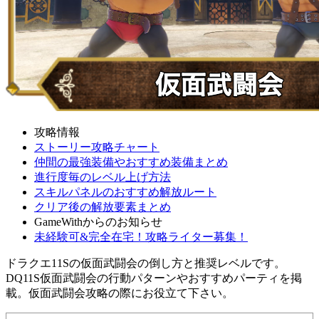
攻略情報
ストーリー攻略チャート
仲間の最強装備やおすすめ装備まとめ
進行度毎のレベル上げ方法
スキルパネルのおすすめ解放ルート
クリア後の解放要素まとめ
GameWithからのお知らせ
未経験可&完全在宅！攻略ライター募集！
ドラクエ11Sの仮面武闘会の倒し方と推奨レベルです。
DQ11S仮面武闘会の行動パターンやおすすめパーティを掲
載。仮面武闘会攻略の際にお役立て下さい。