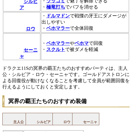
・
ツッコミ
で魅了を解除できる
シルビ
・
極竜打ち
でバフを消せる
ア
・
ドルマドン
で戦慄の牙王にダメージが
出しやすい
・
ベホマラー
で全体回復
ロウ
・
ベホマラー
や
ベホマ
で回復
・
スクルト
で被ダメを軽減
セーニ
ャ
ドラクエ11Sの冥界の覇王たちのおすすめパーティは、主人
公・シルビア・ロウ・セーニャです。ゴールドアストロンに
よる回復役が動けなくなることを考慮して全員が範囲回復を
行えるようにしておくと安定します。
冥界の覇王たちのおすすめ装備
主人公
シルビア
ロウ
セーニャ