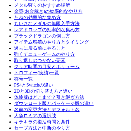
メタル狩りのおすすめ場所
金策(お金稼ぎ)の効率的なやり方
たねの効率的な集め方
ちいさなメダルの無限入手方法
レアドロップの効率的な集め方
ブラックドラゴンの倒し方
アイテム増殖のやり方とタイミング
過去に戻る前にやること
強くてニューゲームのやり方
取り返しのつかない要素
クリア時間の目安とボリューム
トロフィー(実績)一覧
称号一覧
PS4とSwitchの違い
2Dと3Dの切り替え方と違い
体験版はどこまで？引き継ぎ方法
ダウンロード版とパッケージ版の違い
名前の変更方法とデフォルト名
人魚ロミアの選択肢
キラキラの復活時間と条件
セーブ方法と中断のやり方