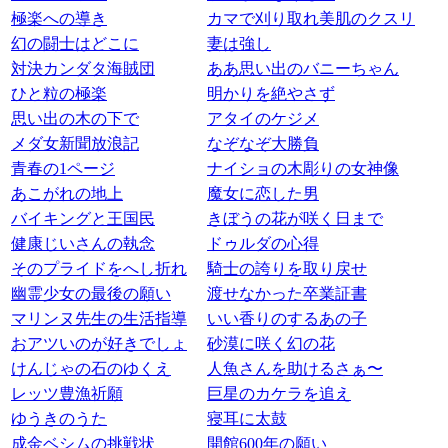
極楽への導き
カマで刈り取れ美肌のクスリ
幻の闘士はどこに
妻は強し
対決カンダタ海賊団
ああ思い出のバニーちゃん
ひと粒の極楽
明かりを絶やさず
思い出の木の下で
アタイのケジメ
メダ女新聞放浪記
なぞなぞ大勝負
青春の1ページ
ナイショの木彫りの女神像
あこがれの地上
魔女に恋した男
バイキングと王国民
きぼうの花が咲く日まで
健康じいさんの執念
ドゥルダの心得
そのプライドをへし折れ
騎士の誇りを取り戻せ
幽霊少女の最後の願い
渡せなかった卒業証書
マリンヌ先生の生活指導
いい香りのするあの子
おアツいのが好きでしょ
砂漠に咲く幻の花
けんじゃの石のゆくえ
人魚さんを助けるさぁ〜
レッツ豊漁祈願
巨星のカケラを追え
ゆうきのうた
寝耳に太鼓
成金ベシムの挑戦状
開館600年の願い