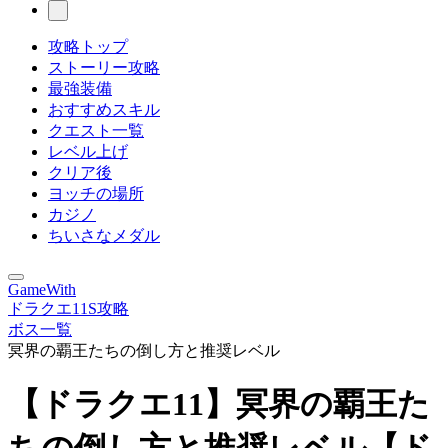
攻略トップ
ストーリー攻略
最強装備
おすすめスキル
クエスト一覧
レベル上げ
クリア後
ヨッチの場所
カジノ
ちいさなメダル
GameWith
ドラクエ11S攻略
ボス一覧
冥界の覇王たちの倒し方と推奨レベル
【ドラクエ11】冥界の覇王た