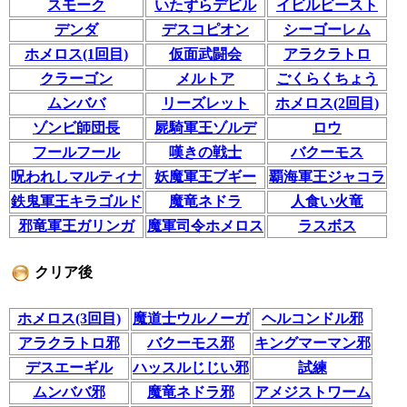
スモーク
いたずらデビル
イビルビースト
デンダ
デスコピオン
シーゴーレム
ホメロス(1回目)
仮面武闘会
アラクラトロ
クラーゴン
メルトア
ごくらくちょう
ムンババ
リーズレット
ホメロス(2回目)
ゾンビ師団長
屍騎軍王ゾルデ
ロウ
フールフール
嘆きの戦士
バクーモス
呪われしマルティナ
妖魔軍王ブギー
覇海軍王ジャコラ
鉄鬼軍王キラゴルド
魔竜ネドラ
人食い火竜
邪竜軍王ガリンガ
魔軍司令ホメロス
ラスボス
クリア後
ホメロス(3回目)
魔道士ウルノーガ
ヘルコンドル邪
アラクラトロ邪
バクーモス邪
キングマーマン邪
デスエーギル
ハッスルじじい邪
試練
ムンババ邪
魔竜ネドラ邪
アメジストワーム