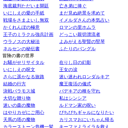
海底裁判ただいま開廷
亡き弟に捧ぐ
いにしえの愛の手紙
まだ見ぬ絶景を求めて
戦場をさまよいし無双
イメルダさんの本気占い
かくれんぼの極意
ロマンの里ホムラ
王子のミラクル強兵計画
どっこい親切漂流者
ウラノスの大秘法
よみがえる聖賢の竪琴
ネルセンの秘伝書
ふたりのバングル
冒険の書の世界
お騒がせリサイタル
在りし日の幻影
いにしえの呪文
王女の涙
さらに遥かなる旅路
迷い迷われロンダルキア
結婚の行方
魔王復活の儀式
決戦バラモス城
パデキアの種を守れ
大切な贈り物
私はシンシア
迷いの森の魔物
ルドマン家の呪い
はやりカゼにご用心
ぴちぴちギャルになりたい
天馬の塔の魔物
カリスマおにいちゃん帰る
カラーストーン危機一髪
キーファよライラを救え