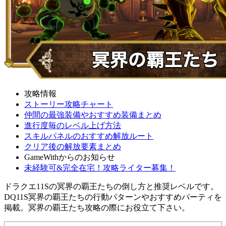
攻略情報
ストーリー攻略チャート
仲間の最強装備やおすすめ装備まとめ
進行度毎のレベル上げ方法
スキルパネルのおすすめ解放ルート
クリア後の解放要素まとめ
GameWithからのお知らせ
未経験可&完全在宅！攻略ライター募集！
ドラクエ11Sの冥界の覇王たちの倒し方と推奨レベルです。
DQ11S冥界の覇王たちの行動パターンやおすすめパーティを
掲載。冥界の覇王たち攻略の際にお役立て下さい。