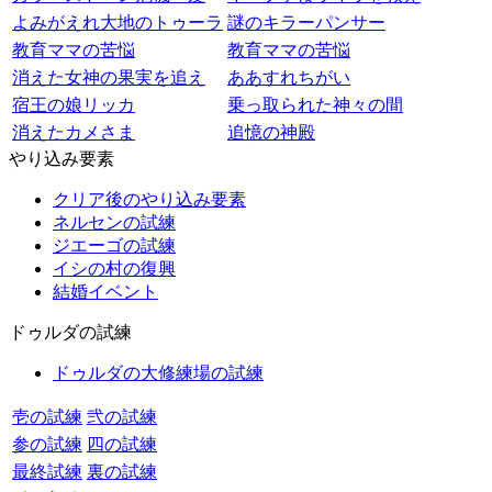
よみがえれ大地のトゥーラ
謎のキラーパンサー
教育ママの苦悩
教育ママの苦悩
消えた女神の果実を追え
ああすれちがい
宿王の娘リッカ
乗っ取られた神々の間
消えたカメさま
追憶の神殿
やり込み要素
クリア後のやり込み要素
ネルセンの試練
ジエーゴの試練
イシの村の復興
結婚イベント
ドゥルダの試練
ドゥルダの大修練場の試練
壱の試練
弐の試練
参の試練
四の試練
最終試練
裏の試練