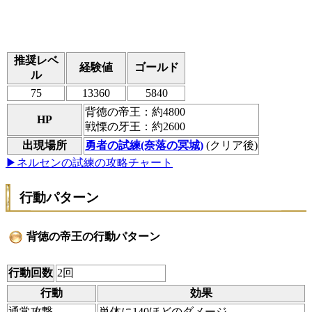
推奨レベ
経験値
ゴールド
ル
75
13360
5840
背徳の帝王：約4800
HP
戦慄の牙王：約2600
出現場所
勇者の試練(奈落の冥城)
(クリア後)
▶ネルセンの試練の攻略チャート
行動パターン
背徳の帝王の行動パターン
行動回数
2回
行動
効果
通常攻撃
単体に140ほどのダメージ