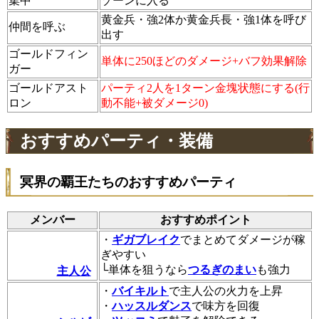
集中
ゾーンに入る
黄金兵・強2体か黄金兵長・強1体を呼び
仲間を呼ぶ
出す
ゴールドフィン
単体に250ほどのダメージ+バフ効果解除
ガー
ゴールドアスト
パーティ2人を1ターン金塊状態にする(行
ロン
動不能+被ダメージ0)
おすすめパーティ・装備
冥界の覇王たちのおすすめパーティ
メンバー
おすすめポイント
・
ギガブレイク
でまとめてダメージが稼
ぎやすい
└単体を狙うなら
つるぎのまい
も強力
主人公
・
バイキルト
で主人公の火力を上昇
・
ハッスルダンス
で味方を回復