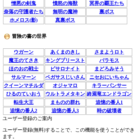
憎悪の剣鬼
憤怒の海獣
冥界の覇王たち
奈落の守護者たち
無明の魔神
裏ボス
ホメロス(影)
真裏ボス
冒険の書の世界
ウガーン
あくまのきし
さまようロト
魔王のてさき
キングプリースト
バラモス
ほのおの戦士
ピサロナイト
まどろみそう
サルマーン
ペガサスじいさん
ニセおにいちゃん
クイーンマチルダ
オジャマロ
キラーパンサー
ひるのていおう
ウルトラメタキン
終焉竜エンドラゴン
転生大王
まものの群れ
追憶の番人1
追憶の番人2
追憶の番人3
時の破壊者
ユーザー登録のご案内
ユーザー登録(無料)することで、この機能を使うことができ
ます。