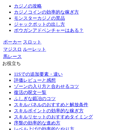
カジノの攻略
カジノコインの効率的な稼ぎ方
モンスターカジノの景品
ジャックポットの出し方
ボウガンアドベンチャーはある？
ポーカー
スロット
マジスロ
ルーレット
馬レース
お役立ち
11Sでの追加要素・違い
評価レビューと感想
ゾーンの入り方と合わせるコツ
復活の呪文一覧
ふしぎな鍛冶のコツ
スキルパネルのおすすめと解放条件
スキルポイントの効率的な稼ぎ方
スキルリセットのおすすめタイミング
序盤の効率的な進め方
レベル上げの効率的なやり方