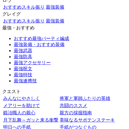
ロウ
おすすめスキル振り
最強装備
グレイグ
おすすめスキル振り
最強装備
最強・おすすめ
おすすめ最強パーティ編成
最強装備・おすすめ装備
最強武器
最強防具
最強アクセサリー
最強呪文
最強特技
最強連携技
クエスト
みんなにやさしく
将軍と軍師ふたりの英雄
メアリーを助けて
共闘のススメ
鍛冶職人の親心
親方の採掘指南
月下乱舞～ガッと来る衝撃
美味なるサボテンステーキ
明日への手紙
手紙がつなぐもの