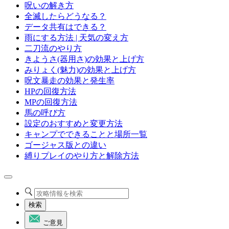
呪いの解き方
全滅したらどうなる？
データ共有はできる？
雨にする方法 | 天気の変え方
二刀流のやり方
きようさ(器用さ)の効果と上げ方
みりょく(魅力)の効果と上げ方
呪文暴走の効果と発生率
HPの回復方法
MPの回復方法
馬の呼び方
設定のおすすめと変更方法
キャンプでできることと場所一覧
ゴージャス版との違い
縛りプレイのやり方と解除方法
検索
ご意見