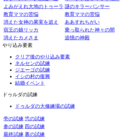
よみがえれ大地のトゥーラ
謎のキラーパンサー
教育ママの苦悩
教育ママの苦悩
消えた女神の果実を追え
ああすれちがい
宿王の娘リッカ
乗っ取られた神々の間
消えたカメさま
追憶の神殿
やり込み要素
クリア後のやり込み要素
ネルセンの試練
ジエーゴの試練
イシの村の復興
結婚イベント
ドゥルダの試練
ドゥルダの大修練場の試練
壱の試練
弐の試練
参の試練
四の試練
最終試練
裏の試練