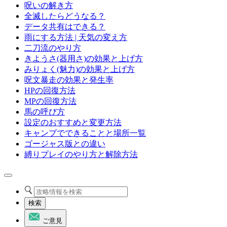
呪いの解き方
全滅したらどうなる？
データ共有はできる？
雨にする方法 | 天気の変え方
二刀流のやり方
きようさ(器用さ)の効果と上げ方
みりょく(魅力)の効果と上げ方
呪文暴走の効果と発生率
HPの回復方法
MPの回復方法
馬の呼び方
設定のおすすめと変更方法
キャンプでできることと場所一覧
ゴージャス版との違い
縛りプレイのやり方と解除方法
検索
ご意見