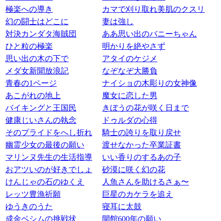
極楽への導き
カマで刈り取れ美肌のクスリ
幻の闘士はどこに
妻は強し
対決カンダタ海賊団
ああ思い出のバニーちゃん
ひと粒の極楽
明かりを絶やさず
思い出の木の下で
アタイのケジメ
メダ女新聞放浪記
なぞなぞ大勝負
青春の1ページ
ナイショの木彫りの女神像
あこがれの地上
魔女に恋した男
バイキングと王国民
きぼうの花が咲く日まで
健康じいさんの執念
ドゥルダの心得
そのプライドをへし折れ
騎士の誇りを取り戻せ
幽霊少女の最後の願い
渡せなかった卒業証書
マリンヌ先生の生活指導
いい香りのするあの子
おアツいのが好きでしょ
砂漠に咲く幻の花
けんじゃの石のゆくえ
人魚さんを助けるさぁ〜
レッツ豊漁祈願
巨星のカケラを追え
ゆうきのうた
寝耳に太鼓
成金ベシムの挑戦状
開館600年の願い