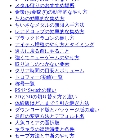
メタル狩りのおすすめ場所
金策(お金稼ぎ)の効率的なやり方
たねの効率的な集め方
ちいさなメダルの無限入手方法
レアドロップの効率的な集め方
ブラックドラゴンの倒し方
アイテム増殖のやり方とタイミング
過去に戻る前にやること
強くてニューゲームのやり方
取り返しのつかない要素
クリア時間の目安とボリューム
トロフィー(実績)一覧
称号一覧
PS4とSwitchの違い
2Dと3Dの切り替え方と違い
体験版はどこまで？引き継ぎ方法
ダウンロード版とパッケージ版の違い
名前の変更方法とデフォルト名
人魚ロミアの選択肢
キラキラの復活時間と条件
セーブ方法と中断のやり方