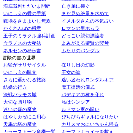
海底裁判ただいま開廷
亡き弟に捧ぐ
いにしえの愛の手紙
まだ見ぬ絶景を求めて
戦場をさまよいし無双
イメルダさんの本気占い
かくれんぼの極意
ロマンの里ホムラ
王子のミラクル強兵計画
どっこい親切漂流者
ウラノスの大秘法
よみがえる聖賢の竪琴
ネルセンの秘伝書
ふたりのバングル
冒険の書の世界
お騒がせリサイタル
在りし日の幻影
いにしえの呪文
王女の涙
さらに遥かなる旅路
迷い迷われロンダルキア
結婚の行方
魔王復活の儀式
決戦バラモス城
パデキアの種を守れ
大切な贈り物
私はシンシア
迷いの森の魔物
ルドマン家の呪い
はやりカゼにご用心
ぴちぴちギャルになりたい
天馬の塔の魔物
カリスマおにいちゃん帰る
カラーストーン危機一髪
キーファよライラを救え