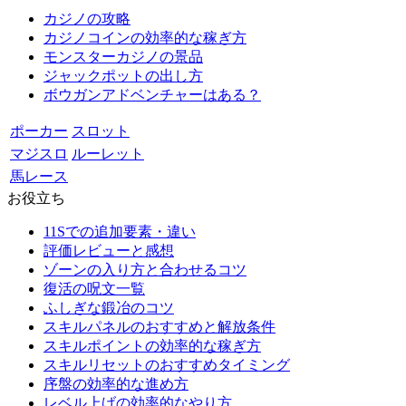
カジノの攻略
カジノコインの効率的な稼ぎ方
モンスターカジノの景品
ジャックポットの出し方
ボウガンアドベンチャーはある？
ポーカー
スロット
マジスロ
ルーレット
馬レース
お役立ち
11Sでの追加要素・違い
評価レビューと感想
ゾーンの入り方と合わせるコツ
復活の呪文一覧
ふしぎな鍛冶のコツ
スキルパネルのおすすめと解放条件
スキルポイントの効率的な稼ぎ方
スキルリセットのおすすめタイミング
序盤の効率的な進め方
レベル上げの効率的なやり方