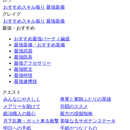
ロウ
おすすめスキル振り
最強装備
グレイグ
おすすめスキル振り
最強装備
最強・おすすめ
おすすめ最強パーティ編成
最強装備・おすすめ装備
最強武器
最強防具
最強アクセサリー
最強呪文
最強特技
最強連携技
クエスト
みんなにやさしく
将軍と軍師ふたりの英雄
メアリーを助けて
共闘のススメ
鍛冶職人の親心
親方の採掘指南
月下乱舞～ガッと来る衝撃
美味なるサボテンステーキ
明日への手紙
手紙がつなぐもの