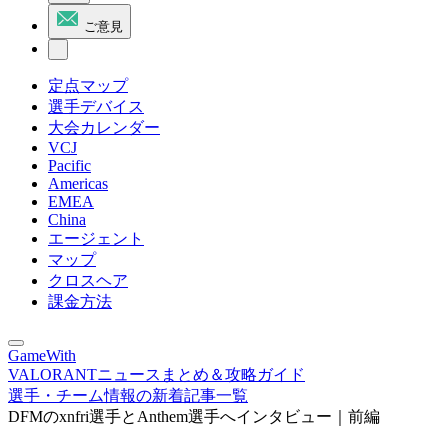
ご意見
定点マップ
選手デバイス
大会カレンダー
VCJ
Pacific
Americas
EMEA
China
エージェント
マップ
クロスヘア
課金方法
GameWith
VALORANTニュースまとめ＆攻略ガイド
選手・チーム情報の新着記事一覧
DFMのxnfri選手とAnthem選手へインタビュー｜前編