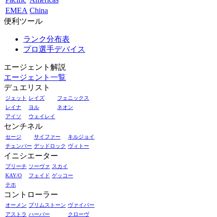
EMEA
China
便利ツール
ランク分布表
プロ選手デバイス
エージェント解説
エージェント一覧
デュエリスト
ジェット
レイズ
フェニックス
レイナ
ヨル
ネオン
アイソ
ウェイレイ
センチネル
セージ
サイファー
キルジョイ
チェンバー
デッドロック
ヴィトー
イニシエーター
ブリーチ
ソーヴァ
スカイ
KAY/O
フェイド
ゲッコー
テホ
コントローラー
オーメン
ブリムストーン
ヴァイパー
アストラ
ハーバー
クローヴ