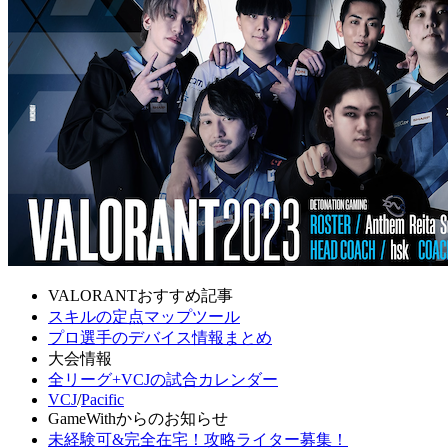
VALORANTおすすめ記事
スキルの定点マップツール
プロ選手のデバイス情報まとめ
大会情報
全リーグ+VCJの試合カレンダー
VCJ
/
Pacific
GameWithからのお知らせ
未経験可&完全在宅！攻略ライター募集！