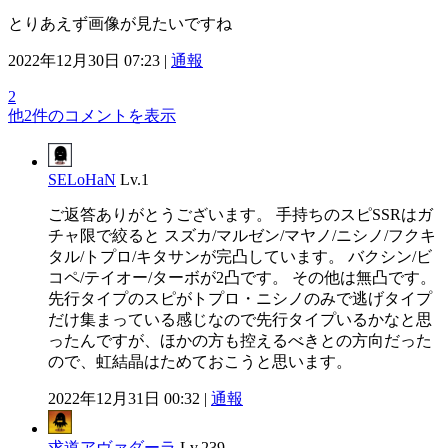
とりあえず画像が見たいですね
2022年12月30日 07:23 |
通報
2
他2件のコメントを表示
SELoHaN
Lv.1
ご返答ありがとうございます。 手持ちのスピSSRはガ
チャ限で絞ると スズカ/マルゼン/マヤノ/ニシノ/フクキ
タル/トプロ/キタサンが完凸しています。 バクシン/ビ
コペ/テイオー/ターボが2凸です。 その他は無凸です。
先行タイプのスピがトプロ・ニシノのみで逃げタイプ
だけ集まっている感じなので先行タイプいるかなと思
ったんですが、ほかの方も控えるべきとの方向だった
ので、虹結晶はためておこうと思います。
2022年12月31日 00:32 |
通報
求道アヴァダーラ
Lv.239