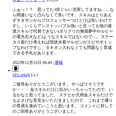
ふぁっ！？ 思ってた3倍ぐらい充実してますね……な
ら間違いなく凸らなくて良いです。スキルはとりあえ
ずキタサンからプロフェッサーつけとけば良いわけで
すし、いくらアンストッパブル強いと言っても他の速
度スキルで代替できない(ボリクリの無我夢中やルビー
の電光石火など)ようなスキルではないので…。ステー
タス面だけ考えれば現状水着マルゼンがスピサポトッ
プなわけですし、タキオン入れなくても問題なく育成
できる手札があります。
2022年12月31日 06:49 |
通報
SELoHaN
Lv.1
ご返答ありがとうございます。 やっぱりそうです
か・・・ 金スキルだけに目がいっちゃってたので、い
るかなと思ってました。 ステとか汎用金スキルだけで
もよさげな意見をいただきましたので、 これまで通り
の育成を進めていこうと思います。 コメントに対して
のご回答ありがとうございました。