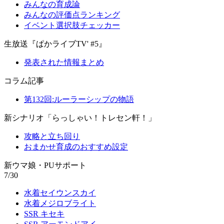
みんなの育成論
みんなの評価点ランキング
イベント選択肢チェッカー
生放送『ぱかライブTV' #5』
発表された情報まとめ
コラム記事
第132回:ルーラーシップの物語
新シナリオ「らっしゃい！トレセン軒！」
攻略と立ち回り
おまかせ育成のおすすめ設定
新ウマ娘・PUサポート
7/30
水着セイウンスカイ
水着メジロブライト
SSR キセキ