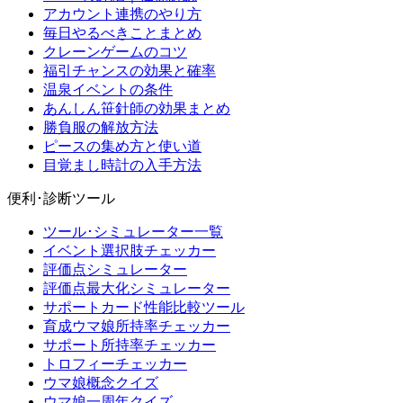
アカウント連携のやり方
毎日やるべきことまとめ
クレーンゲームのコツ
福引チャンスの効果と確率
温泉イベントの条件
あんしん笹針師の効果まとめ
勝負服の解放方法
ピースの集め方と使い道
目覚まし時計の入手方法
便利･診断ツール
ツール･シミュレーター一覧
イベント選択肢チェッカー
評価点シミュレーター
評価点最大化シミュレーター
サポートカード性能比較ツール
育成ウマ娘所持率チェッカー
サポート所持率チェッカー
トロフィーチェッカー
ウマ娘概念クイズ
ウマ娘一周年クイズ