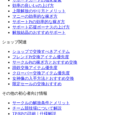
サポートカードの強化要素
効率の良いLvの上げ方
上限解放のやり方とメリット
マニーの効率的な稼ぎ方
サポートPtの効率的な稼ぎ方
サポート応援ボーナスの上げ方
解放結晶のおすすめサポート
ショップ関連
ショップで交換すべきアイテム
フレンドPt交換アイテム優先度
サークルPtの稼ぎ方とおすすめ交換
蹄鉄交換アイテム優先度
クローバー交換アイテム優先度
女神像の入手方法とおすすめ交換
限定セールの交換おすすめ
その他の初心者向け情報
サークルの解放条件とメリット
チーム競技場について解説
TP/RPの詳細｜仕様解説