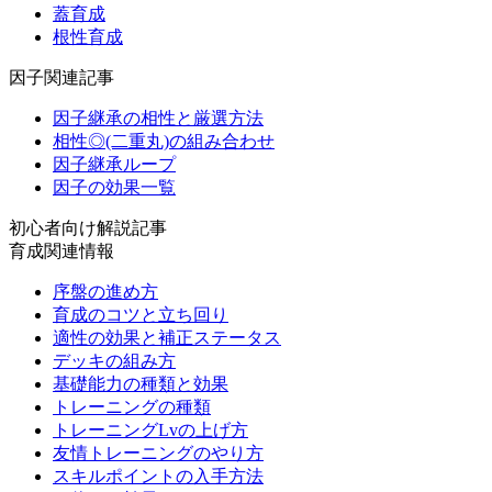
蓋育成
根性育成
因子関連記事
因子継承の相性と厳選方法
相性◎(二重丸)の組み合わせ
因子継承ループ
因子の効果一覧
初心者向け解説記事
育成関連情報
序盤の進め方
育成のコツと立ち回り
適性の効果と補正ステータス
デッキの組み方
基礎能力の種類と効果
トレーニングの種類
トレーニングLvの上げ方
友情トレーニングのやり方
スキルポイントの入手方法