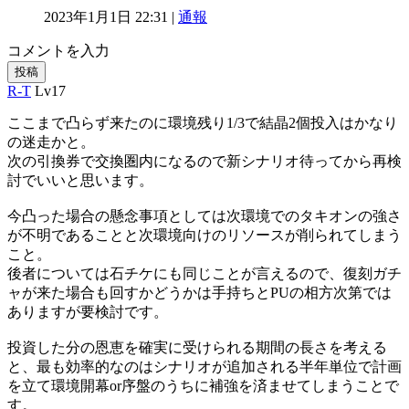
2023年1月1日 22:31 |
通報
コメントを入力
投稿
R-T
Lv17
ここまで凸らず来たのに環境残り1/3で結晶2個投入はかなり
の迷走かと。
次の引換券で交換圏内になるので新シナリオ待ってから再検
討でいいと思います。
今凸った場合の懸念事項としては次環境でのタキオンの強さ
が不明であることと次環境向けのリソースが削られてしまう
こと。
後者については石チケにも同じことが言えるので、復刻ガチ
ャが来た場合も回すかどうかは手持ちとPUの相方次第では
ありますが要検討です。
投資した分の恩恵を確実に受けられる期間の長さを考える
と、最も効率的なのはシナリオが追加される半年単位で計画
を立て環境開幕or序盤のうちに補強を済ませてしまうことで
す。