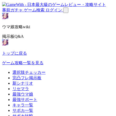
事前ガチャ
ゲーム検索
ログイン
ウマ娘攻略wiki
掲示板Q&A
トップに戻る
ゲーム攻略一覧を見る
選択肢チェッカー
完凸フレ掲示板
新シナリオ
リセマラ
最強ウマ娘
最強サポート
キャラ一覧
サポカ一覧
サポカ比較