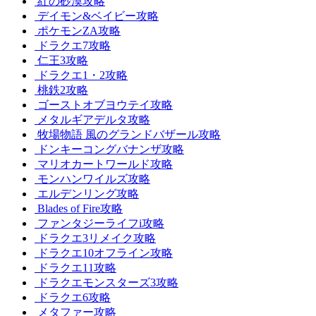
紅の砂漠攻略
デイモン&ベイビー攻略
ポケモンZA攻略
ドラクエ7攻略
仁王3攻略
ドラクエ1・2攻略
桃鉄2攻略
ゴーストオブヨウテイ攻略
メタルギアデルタ攻略
牧場物語 風のグランドバザール攻略
ドンキーコングバナンザ攻略
マリオカートワールド攻略
モンハンワイルズ攻略
エルデンリング攻略
Blades of Fire攻略
ファンタジーライフi攻略
ドラクエ3リメイク攻略
ドラクエ10オフライン攻略
ドラクエ11攻略
ドラクエモンスターズ3攻略
ドラクエ6攻略
メタファー攻略