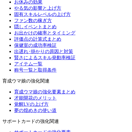
お休みの効果
やる気の影響と上げ方
固有スキルレベルの上げ方
ファン数の稼ぎ方
隠しイベントまとめ
お出かけの確率とタイミング
評価点の計算式まとめ
保健室の成功率検証
出遅れ･掛かりの原因と対策
賢さによるスキル発動率検証
アイテム一覧
称号一覧と取得条件
育成ウマ娘の強化関連
育成ウマ娘の強化要素まとめ
才能開花のメリット
覚醒LVの上げ方
夢の煌めきの使い道
サポートカードの強化関連