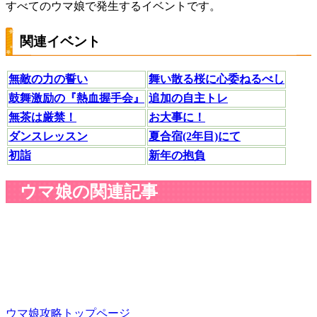
すべてのウマ娘で発生するイベントです。
関連イベント
無敵の力の誓い
舞い散る桜に心委ねるべし
鼓舞激励の『熱血握手会』
追加の自主トレ
無茶は厳禁！
お大事に！
ダンスレッスン
夏合宿(2年目)にて
初詣
新年の抱負
ウマ娘の関連記事
ウマ娘攻略トップページ