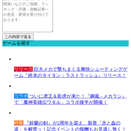
ゲームを探す
リリース
巨大メカで撃ちまくる爽快シューティングゲ
ーム『終末のタイタン：ラストラッシュ』リリース！
コラボ
ついに虎王＆影虎が来た！『鋼嵐 - メカラシ』
で「魔神英雄伝ワタル」コラボ後半が開催！
特集
『鈴蘭の剣』が2周年を迎え、新章「氷と血の
道」を解禁ッ！記念イベントの報酬もお見逃し無く！