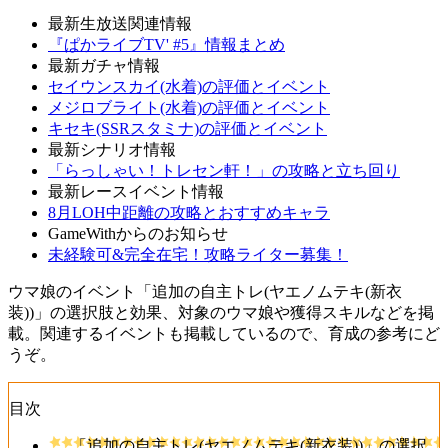
最新生放送関連情報
『ぱかライブTV' #5』情報まとめ
最新ガチャ情報
セイウンスカイ(水着)の評価とイベント
メジロブライト(水着)の評価とイベント
キセキ(SSRスタミナ)の評価とイベント
最新シナリオ情報
「らっしゃい！トレセン軒！」の攻略と立ち回り
最新レースイベント情報
8月LOH中距離の攻略とおすすめキャラ
GameWithからのお知らせ
未経験可&完全在宅！攻略ライター募集！
ウマ娘のイベント「追加の自主トレ(ヤエノムテキ(新衣
装))」の選択肢と効果、対象のウマ娘や獲得スキルなどを掲
載。関連するイベントも掲載しているので、育成の参考にど
うぞ。
目次
「追加の自主トレ(ヤエノムテキ(新衣装))」の選択