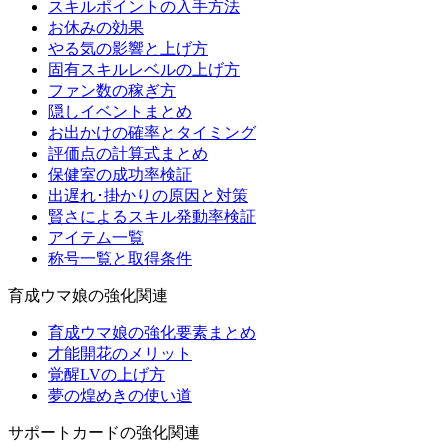
スキルポイントの入手方法
お休みの効果
やる気の影響と上げ方
固有スキルレベルの上げ方
ファン数の稼ぎ方
隠しイベントまとめ
お出かけの確率とタイミング
評価点の計算式まとめ
保健室の成功率検証
出遅れ･掛かりの原因と対策
賢さによるスキル発動率検証
アイテム一覧
称号一覧と取得条件
育成ウマ娘の強化関連
育成ウマ娘の強化要素まとめ
才能開花のメリット
覚醒LVの上げ方
夢の煌めきの使い道
サポートカードの強化関連