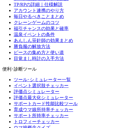
TP/RPの詳細｜仕様解説
アカウント連携のやり方
毎日やるべきことまとめ
クレーンゲームのコツ
福引チャンスの効果と確率
温泉イベントの条件
あんしん笹針師の効果まとめ
勝負服の解放方法
ピースの集め方と使い道
目覚まし時計の入手方法
便利･診断ツール
ツール･シミュレーター一覧
イベント選択肢チェッカー
評価点シミュレーター
評価点最大化シミュレーター
サポートカード性能比較ツール
育成ウマ娘所持率チェッカー
サポート所持率チェッカー
トロフィーチェッカー
ウマ娘概念クイズ