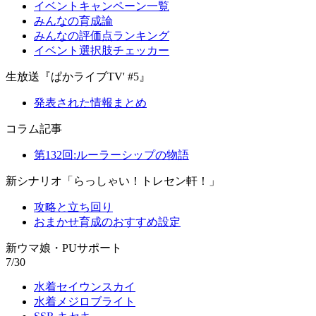
イベントキャンペーン一覧
みんなの育成論
みんなの評価点ランキング
イベント選択肢チェッカー
生放送『ぱかライブTV' #5』
発表された情報まとめ
コラム記事
第132回:ルーラーシップの物語
新シナリオ「らっしゃい！トレセン軒！」
攻略と立ち回り
おまかせ育成のおすすめ設定
新ウマ娘・PUサポート
7/30
水着セイウンスカイ
水着メジロブライト