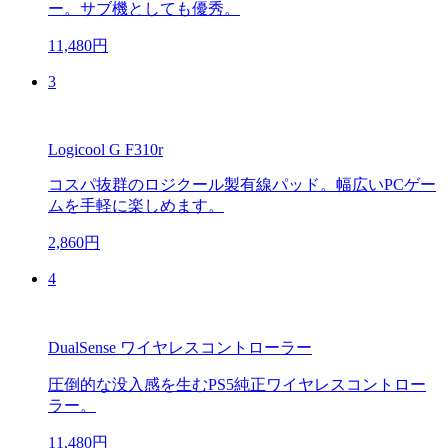
ー。サブ機としても優秀。
11,480円
3
Logicool G F310r
コスパ抜群のロジクール製有線パッド。幅広いPCゲー
ムを手軽に楽しめます。
2,860円
4
DualSense ワイヤレスコントローラー
圧倒的な没入感を生むPS5純正ワイヤレスコントロー
ラー。
11,480円