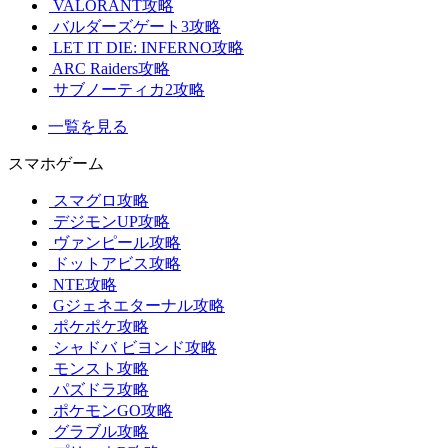
VALORANT攻略
バルダーズゲート3攻略
LET IT DIE: INFERNO攻略
ARC Raiders攻略
サブノーティカ2攻略
一覧を見る
スマホゲーム
スマグロ攻略
デジモンUP攻略
ヴァンピール攻略
ドットアビス攻略
NTE攻略
Gジェネエターナル攻略
ポケポケ攻略
シャドバ ビヨンド攻略
モンスト攻略
パズドラ攻略
ポケモンGO攻略
グラブル攻略