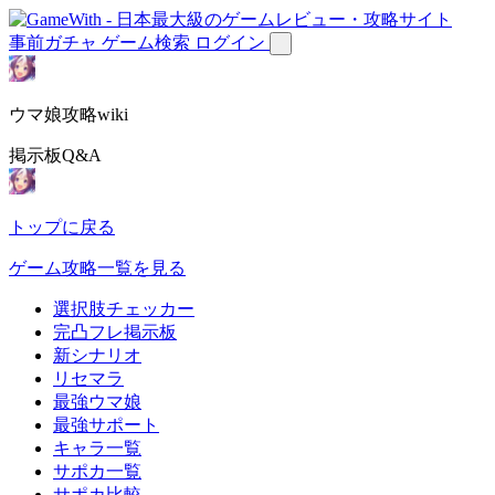
事前ガチャ
ゲーム検索
ログイン
ウマ娘攻略wiki
掲示板Q&A
トップに戻る
ゲーム攻略一覧を見る
選択肢チェッカー
完凸フレ掲示板
新シナリオ
リセマラ
最強ウマ娘
最強サポート
キャラ一覧
サポカ一覧
サポカ比較