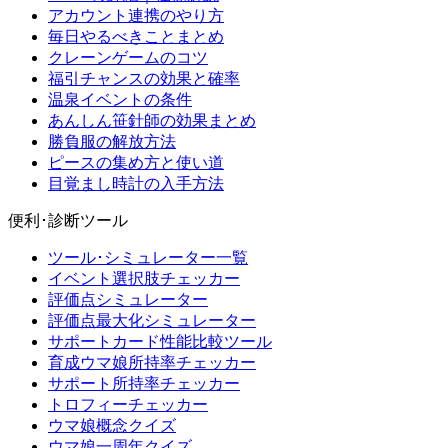
アカウント連携のやり方
毎日やるべきことまとめ
クレーンゲームのコツ
福引チャンスの効果と確率
温泉イベントの条件
あんしん笹針師の効果まとめ
勝負服の解放方法
ピースの集め方と使い道
目覚まし時計の入手方法
便利･診断ツール
ツール･シミュレーター一覧
イベント選択肢チェッカー
評価点シミュレーター
評価点最大化シミュレーター
サポートカード性能比較ツール
育成ウマ娘所持率チェッカー
サポート所持率チェッカー
トロフィーチェッカー
ウマ娘概念クイズ
ウマ娘一周年クイズ