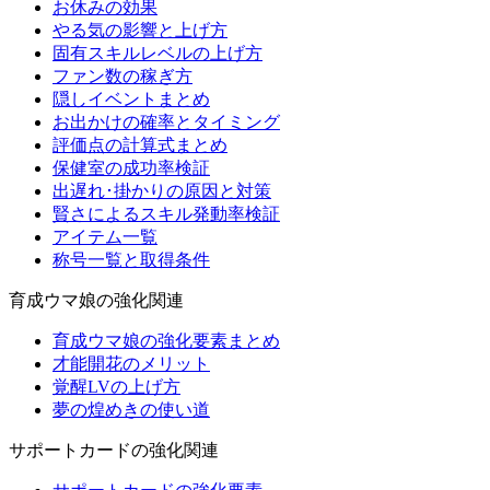
お休みの効果
やる気の影響と上げ方
固有スキルレベルの上げ方
ファン数の稼ぎ方
隠しイベントまとめ
お出かけの確率とタイミング
評価点の計算式まとめ
保健室の成功率検証
出遅れ･掛かりの原因と対策
賢さによるスキル発動率検証
アイテム一覧
称号一覧と取得条件
育成ウマ娘の強化関連
育成ウマ娘の強化要素まとめ
才能開花のメリット
覚醒LVの上げ方
夢の煌めきの使い道
サポートカードの強化関連