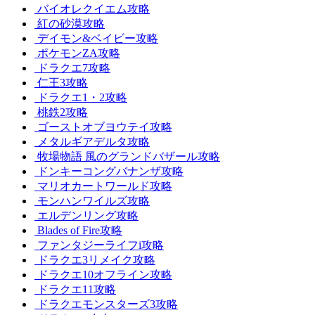
バイオレクイエム攻略
紅の砂漠攻略
デイモン&ベイビー攻略
ポケモンZA攻略
ドラクエ7攻略
仁王3攻略
ドラクエ1・2攻略
桃鉄2攻略
ゴーストオブヨウテイ攻略
メタルギアデルタ攻略
牧場物語 風のグランドバザール攻略
ドンキーコングバナンザ攻略
マリオカートワールド攻略
モンハンワイルズ攻略
エルデンリング攻略
Blades of Fire攻略
ファンタジーライフi攻略
ドラクエ3リメイク攻略
ドラクエ10オフライン攻略
ドラクエ11攻略
ドラクエモンスターズ3攻略