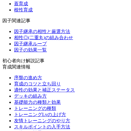
蓋育成
根性育成
因子関連記事
因子継承の相性と厳選方法
相性◎(二重丸)の組み合わせ
因子継承ループ
因子の効果一覧
初心者向け解説記事
育成関連情報
序盤の進め方
育成のコツと立ち回り
適性の効果と補正ステータス
デッキの組み方
基礎能力の種類と効果
トレーニングの種類
トレーニングLvの上げ方
友情トレーニングのやり方
スキルポイントの入手方法