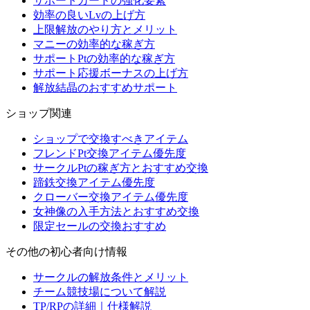
サポートカードの強化要素
効率の良いLvの上げ方
上限解放のやり方とメリット
マニーの効率的な稼ぎ方
サポートPtの効率的な稼ぎ方
サポート応援ボーナスの上げ方
解放結晶のおすすめサポート
ショップ関連
ショップで交換すべきアイテム
フレンドPt交換アイテム優先度
サークルPtの稼ぎ方とおすすめ交換
蹄鉄交換アイテム優先度
クローバー交換アイテム優先度
女神像の入手方法とおすすめ交換
限定セールの交換おすすめ
その他の初心者向け情報
サークルの解放条件とメリット
チーム競技場について解説
TP/RPの詳細｜仕様解説