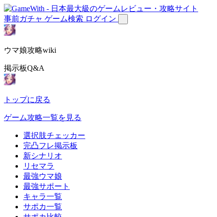
事前ガチャ
ゲーム検索
ログイン
ウマ娘攻略wiki
掲示板Q&A
トップに戻る
ゲーム攻略一覧を見る
選択肢チェッカー
完凸フレ掲示板
新シナリオ
リセマラ
最強ウマ娘
最強サポート
キャラ一覧
サポカ一覧
サポカ比較