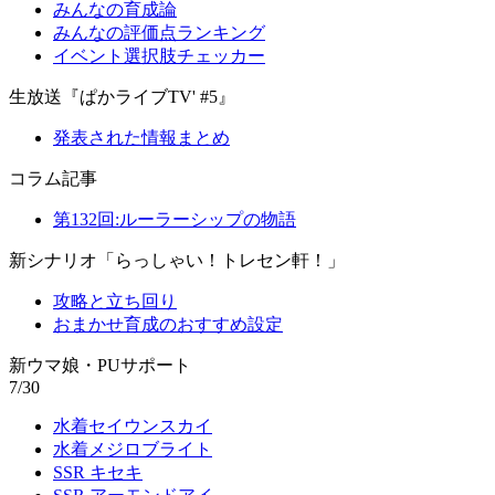
みんなの育成論
みんなの評価点ランキング
イベント選択肢チェッカー
生放送『ぱかライブTV' #5』
発表された情報まとめ
コラム記事
第132回:ルーラーシップの物語
新シナリオ「らっしゃい！トレセン軒！」
攻略と立ち回り
おまかせ育成のおすすめ設定
新ウマ娘・PUサポート
7/30
水着セイウンスカイ
水着メジロブライト
SSR キセキ