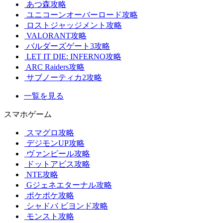
あつ森攻略
ユニコーンオーバーロード攻略
ロストジャッジメント攻略
VALORANT攻略
バルダーズゲート3攻略
LET IT DIE: INFERNO攻略
ARC Raiders攻略
サブノーティカ2攻略
一覧を見る
スマホゲーム
スマグロ攻略
デジモンUP攻略
ヴァンピール攻略
ドットアビス攻略
NTE攻略
Gジェネエターナル攻略
ポケポケ攻略
シャドバ ビヨンド攻略
モンスト攻略