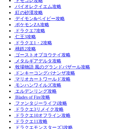
トモコレ攻略
バイオレクイエム攻略
紅の砂漠攻略
デイモン&ベイビー攻略
ポケモンZA攻略
ドラクエ7攻略
仁王3攻略
ドラクエ1・2攻略
桃鉄2攻略
ゴーストオブヨウテイ攻略
メタルギアデルタ攻略
牧場物語 風のグランドバザール攻略
ドンキーコングバナンザ攻略
マリオカートワールド攻略
モンハンワイルズ攻略
エルデンリング攻略
Blades of Fire攻略
ファンタジーライフi攻略
ドラクエ3リメイク攻略
ドラクエ10オフライン攻略
ドラクエ11攻略
ドラクエモンスターズ3攻略