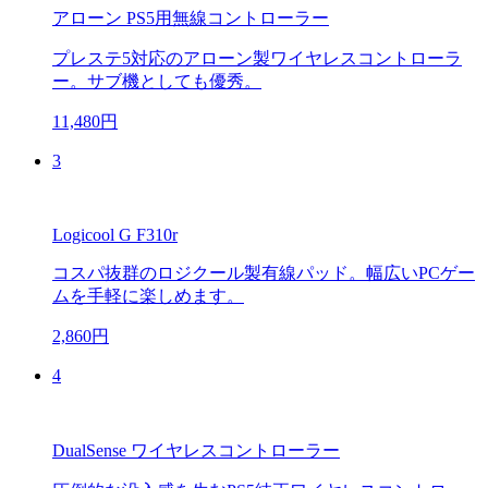
アローン PS5用無線コントローラー
プレステ5対応のアローン製ワイヤレスコントローラ
ー。サブ機としても優秀。
11,480円
3
Logicool G F310r
コスパ抜群のロジクール製有線パッド。幅広いPCゲー
ムを手軽に楽しめます。
2,860円
4
DualSense ワイヤレスコントローラー