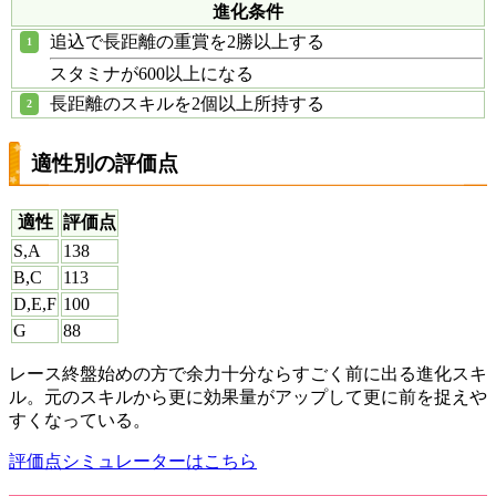
進化条件
追込で長距離の重賞を2勝以上する
スタミナが600以上になる
長距離のスキルを2個以上所持する
適性別の評価点
適性
評価点
S,A
138
B,C
113
D,E,F
100
G
88
レース終盤始めの方で余力十分ならすごく前に出る進化スキ
ル。元のスキルから更に効果量がアップして更に前を捉えや
すくなっている。
評価点シミュレーターはこちら