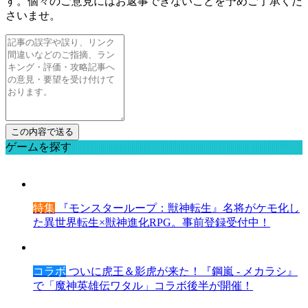
す。個々のご意見にはお返事できないことを予めご了承くだ
さいませ。
ゲームを探す
特集
『モンスターループ：獣神転生』名将がケモ化し
た異世界転生×獣神進化RPG。事前登録受付中！
コラボ
ついに虎王＆影虎が来た！『鋼嵐 - メカラシ』
で「魔神英雄伝ワタル」コラボ後半が開催！