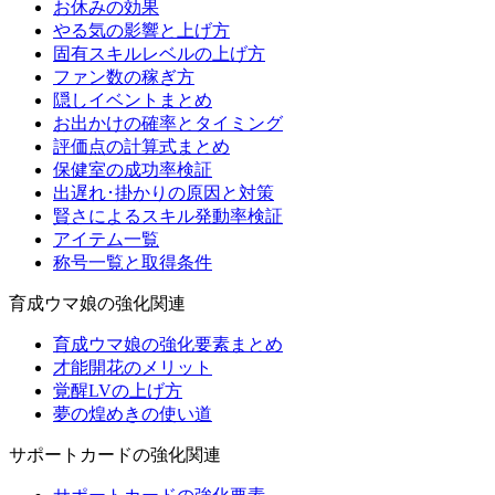
お休みの効果
やる気の影響と上げ方
固有スキルレベルの上げ方
ファン数の稼ぎ方
隠しイベントまとめ
お出かけの確率とタイミング
評価点の計算式まとめ
保健室の成功率検証
出遅れ･掛かりの原因と対策
賢さによるスキル発動率検証
アイテム一覧
称号一覧と取得条件
育成ウマ娘の強化関連
育成ウマ娘の強化要素まとめ
才能開花のメリット
覚醒LVの上げ方
夢の煌めきの使い道
サポートカードの強化関連