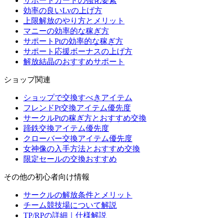
サポートカードの強化要素
効率の良いLvの上げ方
上限解放のやり方とメリット
マニーの効率的な稼ぎ方
サポートPtの効率的な稼ぎ方
サポート応援ボーナスの上げ方
解放結晶のおすすめサポート
ショップ関連
ショップで交換すべきアイテム
フレンドPt交換アイテム優先度
サークルPtの稼ぎ方とおすすめ交換
蹄鉄交換アイテム優先度
クローバー交換アイテム優先度
女神像の入手方法とおすすめ交換
限定セールの交換おすすめ
その他の初心者向け情報
サークルの解放条件とメリット
チーム競技場について解説
TP/RPの詳細｜仕様解説