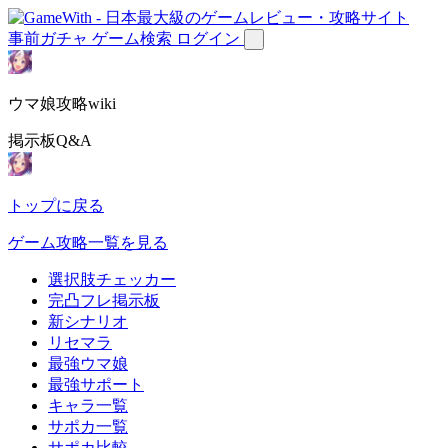
事前ガチャ
ゲーム検索
ログイン
ウマ娘攻略wiki
掲示板Q&A
トップに戻る
ゲーム攻略一覧を見る
選択肢チェッカー
完凸フレ掲示板
新シナリオ
リセマラ
最強ウマ娘
最強サポート
キャラ一覧
サポカ一覧
サポカ比較