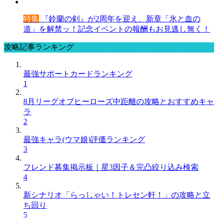
特集
『鈴蘭の剣』が2周年を迎え、新章「氷と血の
道」を解禁ッ！記念イベントの報酬もお見逃し無く！
攻略記事ランキング
最強サポートカードランキング
1
8月リーグオブヒーローズ中距離の攻略とおすすめキャ
ラ
2
最強キャラ(ウマ娘)評価ランキング
3
フレンド募集掲示板｜星3因子＆完凸絞り込み検索
4
新シナリオ「らっしゃい！トレセン軒！」の攻略と立
ち回り
5