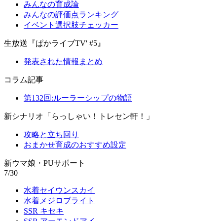
みんなの育成論
みんなの評価点ランキング
イベント選択肢チェッカー
生放送『ぱかライブTV' #5』
発表された情報まとめ
コラム記事
第132回:ルーラーシップの物語
新シナリオ「らっしゃい！トレセン軒！」
攻略と立ち回り
おまかせ育成のおすすめ設定
新ウマ娘・PUサポート
7/30
水着セイウンスカイ
水着メジロブライト
SSR キセキ