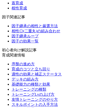
蓋育成
根性育成
因子関連記事
因子継承の相性と厳選方法
相性◎(二重丸)の組み合わせ
因子継承ループ
因子の効果一覧
初心者向け解説記事
育成関連情報
序盤の進め方
育成のコツと立ち回り
適性の効果と補正ステータス
デッキの組み方
基礎能力の種類と効果
トレーニングの種類
トレーニングLvの上げ方
友情トレーニングのやり方
スキルポイントの入手方法