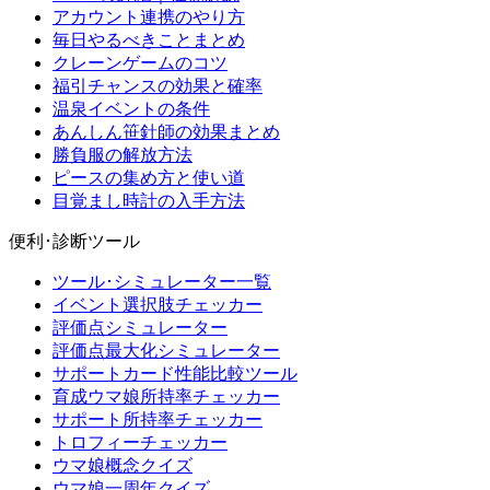
アカウント連携のやり方
毎日やるべきことまとめ
クレーンゲームのコツ
福引チャンスの効果と確率
温泉イベントの条件
あんしん笹針師の効果まとめ
勝負服の解放方法
ピースの集め方と使い道
目覚まし時計の入手方法
便利･診断ツール
ツール･シミュレーター一覧
イベント選択肢チェッカー
評価点シミュレーター
評価点最大化シミュレーター
サポートカード性能比較ツール
育成ウマ娘所持率チェッカー
サポート所持率チェッカー
トロフィーチェッカー
ウマ娘概念クイズ
ウマ娘一周年クイズ